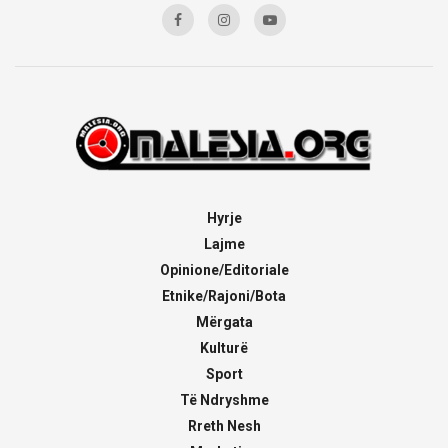
Hyrje
Lajme
Opinione/Editoriale
Etnike/Rajoni/Bota
Mërgata
Kulturë
Sport
Të Ndryshme
Rreth Nesh