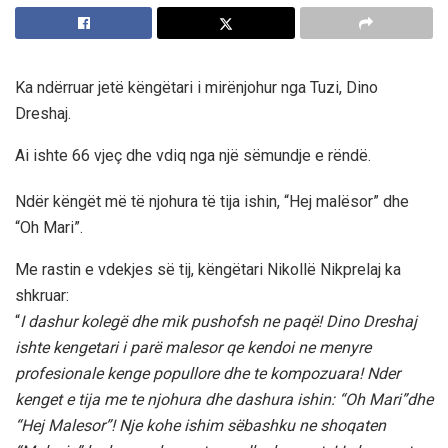
Ka ndërruar jetë këngëtari i mirënjohur nga Tuzi, Dino
Dreshaj.
Ai ishte 66 vjeç dhe vdiq nga një sëmundje e rëndë.
Ndër këngët më të njohura të tija ishin, “Hej malësor” dhe
“Oh Mari”.
Me rastin e vdekjes së tij, këngëtari Nikollë Nikprelaj ka
shkruar:
“
I dashur kolegë dhe mik pushofsh ne paqë! Dino Dreshaj
ishte kengetari i parë malesor qe kendoi ne menyre
profesionale kenge popullore dhe te kompozuara! Nder
kenget e tija me te njohura dhe dashura ishin: “Oh Mari”dhe
“Hej Malesor”! Nje kohe ishim sëbashku ne shoqaten