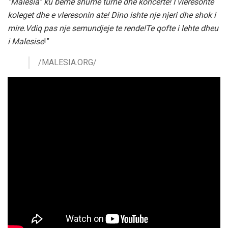
“Malesia” ku beme shume turne dhe koncerte! I vleresonte
koleget dhe e vleresonin ate! Dino ishte nje njeri dhe shok i
mire.Vdiq pas nje semundjeje te rende!Te qofte i lehte dheu
i Malesise
!”
/MALESIA.ORG/