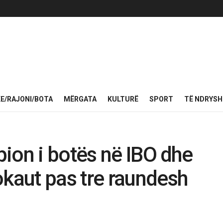
KE/RAJONI/BOTA
MËRGATA
KULTURË
SPORT
TË NDRYS
ion i botës në IBO dhe
aut pas tre raundesh