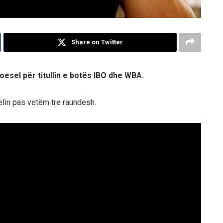
Share on Twitter
oesel për titullin e botës IBO dhe WBA.
elin pas vetëm tre raundesh.