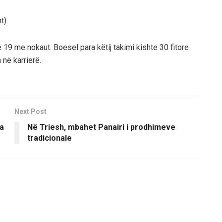
t).
e 19 me nokaut. Boesel para këtij takimi kishte 30 fitore
në karrierë.
Next Post
ra
Në Triesh, mbahet Panairi i prodhimeve
tradicionale