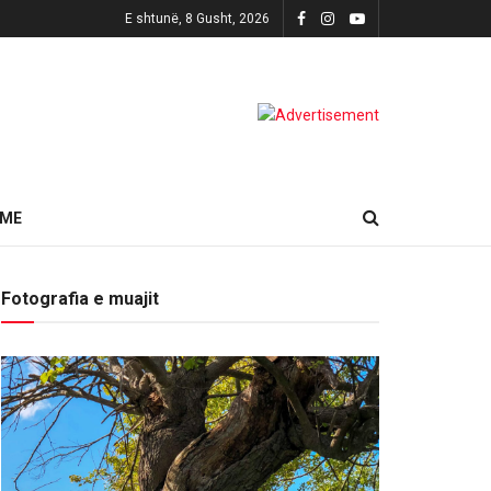
E shtunë, 8 Gusht, 2026
HME
Fotografia e muajit