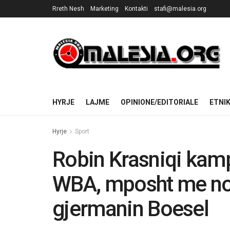
Rreth Nesh
Marketing
Kontakti
stafi@malesia.org
HYRJE
LAJME
OPINIONE/EDITORIALE
ETNI
Hyrje
Sport
Robin Krasniqi kamp
WBA, mposht me nok
gjermanin Boesel