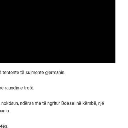
që tentonte të sulmonte gjermanin.
në raundin e tretë.
në nokdaun, ndërsa me të ngritur Boesel në këmbë, një
anin.
otës.