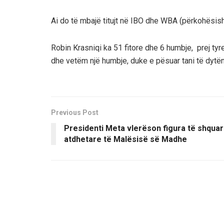
Ai do të mbajë titujt në IBO dhe WBA (përkohësish
Robin Krasniqi ka 51 fitore dhe 6 humbje, prej tyr
dhe vetëm një humbje, duke e pësuar tani të dytën 
Previous Post
Presidenti Meta vlerëson figura të shqua
atdhetare të Malësisë së Madhe