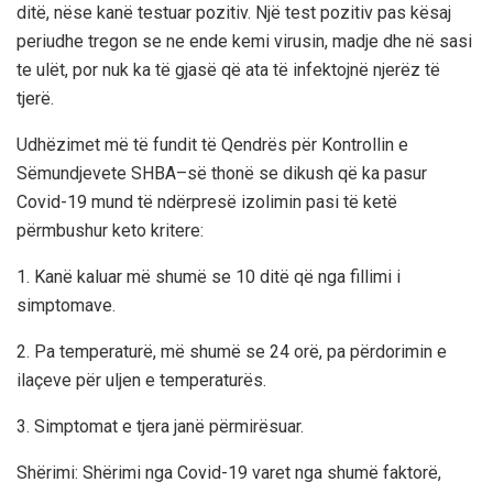
ditë
,
nëse kanë
testuar
pozitiv. Një test pozitiv pas kësaj
periudhe tregon se ne ende kemi virusin,
madje dhe n
ë
sasi
te ul
ë
t,
por nuk ka të gja
s
ë që ata të infektojnë njerëz të
tjerë
.
Udhëzimet më të fundit të Qendr
ë
s
për Kontrollin e
Sëmundjeve
te SHBA
–
s
ë
thonë se dikush që ka pasur
Covid-19 mund të ndërpresë izolimin pasi të ketë
përmbushur
keto
kritere
:
1. Kanë kaluar më shumë se 10 ditë që nga fillimi i
simptomave.
2. Pa
temperaturë,
më shumë se 24 orë
,
pa përdorimin e
ilaçeve për uljen e
temperaturës
.
3. Simptomat e tjera janë përmirësuar.
Shërimi:
Shërimi nga Covid-19 varet nga shumë faktorë,