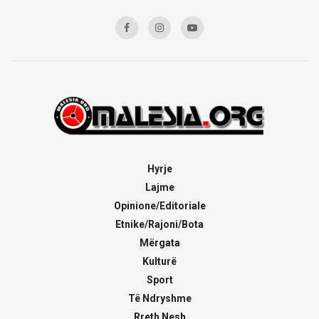
Hyrje
Lajme
Opinione/Editoriale
Etnike/Rajoni/Bota
Mërgata
Kulturë
Sport
Të Ndryshme
Rreth Nesh