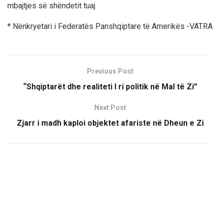
mbajtjes së shëndetit tuaj.
* Nënkryetari i Federatës Panshqiptare të Amerikës -VATRA
Previous Post
“Shqiptarët dhe realiteti I ri politik në Mal të Zi”
Next Post
Zjarr i madh kaploi objektet afariste në Dheun e Zi