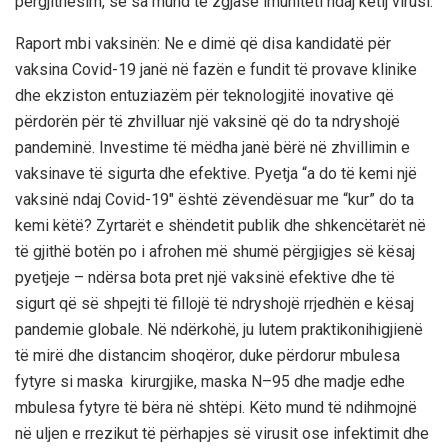
përgjithësim
,
se sa mund të zgjasë imun
iteti ndaj ketij virusi
.
Raport mbi vaksinën:
Ne e dimë që disa kandidatë për
vaksina Covid-19
jan
ë
në fazën e fundit të provave klinike
dhe ekziston entuziazëm për teknologjitë inovative që
përdor
ë
n për të zhvilluar një vaksinë që
do ta
ndrysho
j
ë
pandeminë.
Investime të mëdha janë bërë në zhvillimin e
vaksinave të sigurta dhe efektive. Pyetja “a do të kemi një
vaksinë
ndaj
Covid-19″ është zëvendësuar me “kur” do ta
kemi
k
ë
t
ë
? Zyrtarët e shëndetit publik dhe shkencëtarët në
të gjithë botën po i afrohen më shumë përgjigje
s
s
ë
kësaj
pyetjeje – ndërsa bota pret një vaksinë efektive dhe të
sigurt që së shpejti të fillojë të ndryshojë rrjedhën e kësaj
pandemie globale. Në ndërkohë,
ju lutem
praktikon
i
higjienë
t
ë
mirë dhe distancim shoqëror, duke përdorur mbulesa
fytyre si maska ​​ kirurgjike,
maska
N
–
95 dhe madje edhe
mbulesa fytyre të bëra në shtëpi
. K
ë
to
mund të ndihmojnë
në uljen e rrezikut të përhapjes së virusit ose infektimit dhe