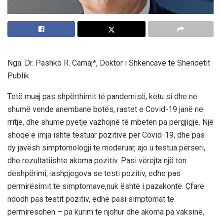
Nga: Dr. Pashko R. Camaj
*
, Doktor i Shkencave të Shëndetit
Publik
Tetë muaj pas shpërthimit
të pandemisë
,
k
ë
tu si
dhe
në
shumë vende anembanë botës, rastet e Covid-19 janë në
rritje
,
dhe shumë pyetje
vazhojn
ë
t
ë
mbet
e
n pa përgjigje. Një
shoqe e imja ishte testuar pozitive për Covid-19
,
dhe pas
dy javësh simptomologji të moderuar, ajo u testua përsëri,
dhe rezultat
i
ish
te
akoma pozitiv. Pasi
v
ë
re
jt
a
një ton
dëshpërimi,
i
a
shpjego
va
se test
i
pozitiv
,
edhe pas
përmirësimit të
simptoma
ve
,
nuk është i pazakontë. Çfarë
ndodh pas testi
t
pozitiv
,
edhe pasi simptomat të
përmirësohe
n
– pa kurim të njohur dhe
akoma
pa vaksinë,