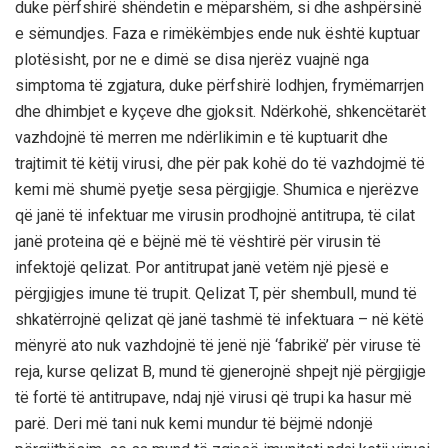
duke përfshirë shëndetin e mëparshëm,
si
dhe ashpërsinë
e sëmundjes. Faza e rimëkëmbjes
ende
nuk është kuptuar
plotësisht, por ne e dimë se disa njerëz vuajnë nga
simptoma të zgjatura, duke përfshirë lodhjen, frymëmarrjen
dhe dhimbjet e kyçeve dhe gjoksit. Ndër
kohë,
shkencëtarët
vazhdojnë të merren me ndërlikim
in
e të kuptuarit dhe
trajtimit të këtij virusi,
dhe p
ë
r pak koh
ë
do të
vazhdojm
ë
t
ë
kemi më shumë pyetje sesa përgjigje. Shumica e njerëzve
që janë të infektuar me virusin prodhojnë antitrupa, të cilat
janë proteina që e bëjnë më të vështirë për virusin të
infektojë qelizat. Por antitrupat janë vetëm një pjesë e
përgjigjes imune të trupit. Qelizat T, për shembull, mund të
shkatërrojnë qelizat që janë tashmë të infektuara – në këtë
mënyrë ato nuk vazhdojnë të jenë një ‘fabrikë’ për viruse të
reja
, kurse
qelizat B
,
mund të gjenerojnë shpejt një përgjigje
të fortë të antitrupave
,
ndaj një virusi që trupi ka hasur më
parë.
Deri
më
tani
nuk
kemi
mund
ur
të bëjmë ndonjë