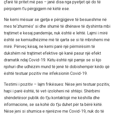
çfarë të
pritet
më pas – janë disa nga pyetjet që do të
përpiqem t’u përgjigjem në këtë ese
.
Ne kemi mësuar se gjetja e përgjigjeve të besueshme
n
ë
mes
te
‘zhurm
ë
s’ si dhe shum
ë të dhënave të dyshimta mbi
trajtimet
e kesaj pandemije,
nuk është e lehtë. Lajmi i mirë
është se k
emi
udhëzime më të qarta se si të mbrohemi më
mirë. Përveç kësaj, ne kemi parë një përmirësim të
dukshëm në trajtimet efektive që kanë pasur një efekt
dramatik n
daj
Covid-19. Këtu është një pamje se si kjo
njohuri dhe udhëzim
mund t
ë
jen
ë
t
ë
dobishem
për këdo që
është testuar pozitiv me infeksionin Covid-19.
Testimi i pozitiv
–
lajm
frikësues:
Nëse
j
eni
testuar
pozitiv,
hapi i parë është,
të vet-izoloheni në shtëpi. Shërbimi
shëndetësor publik do t’ju kontaktojë me këshilla dhe
informacione
,
se sa kohë do t’ju duhet për ta bërë këtë.
Nëse jeni si shumica e njerëzve me Covid-19, nuk do të