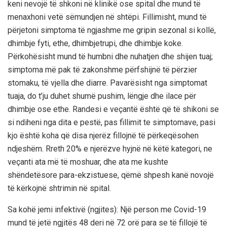
keni nevojë të shkoni në klinikë ose spital dhe mund të
menaxhoni vetë sëmundjen në shtëpi. Fillimisht, mund të
përjetoni simptoma të ngjashme me gripin
sezonal
si kollë,
dhimbje fyti, ethe, dhimbje
trupi
, dhe dhimbje koke.
P
ërkohësisht mund të humbni
dhe
nuhatjen dhe shijen tuaj;
simptoma më pak të zakonshme përfshijnë të përzier
stomaku
, të vjella dhe diarre. Pavarësisht nga simptomat
tuaja, do t’ju duhet shumë pushim, lëngje dhe
ilace
për
dhimbje ose ethe.
Randesi e ve
ç
ant
ë
ë
sht
ë
q
ë
t
ë
shikoni se
si ndiheni nga dita e
pestë
,
pas fillimit te simptomave
, pasi
kjo është koha që disa njerëz fillojnë të përkeqësohen
ndjeshëm. Rreth 20% e njerëzve hyjnë në këtë kategori,
ne
ve
ç
anti
ata më
të moshuar
,
dhe ata me kushte
shëndetësore para-ekzistuese
, që
më
shpesh kan
ë
novoj
ë
të kërkojnë shtrimin në spital.
Sa kohë jemi
infektiv
ë
(ngjites)
:
Një person me Covid-19
mund të jetë ngjitës 48 deri në 72 orë para se të fillojë të