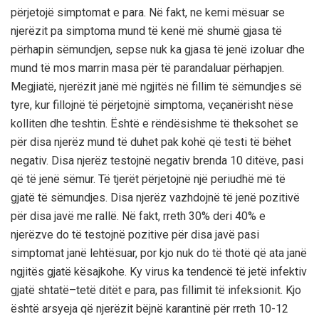
përjetojë simptoma
t e para
. Në fakt, ne kemi mësuar se
njerëzit pa simptoma mund të kenë më shumë gjasa të
përhapin sëmundjen, sepse nuk ka gjasa të jenë izolu
ar
dhe
mund të mos
marrin masa p
ë
r t
ë
parandaluar përhapjen.
Megjiat
ë
, n
jerëzit j
a
në më ngjitës në fillim të sëmundjes së
tyre, kur fillojnë të përjetojnë simptoma, veçanërisht nëse
kolliten dhe teshtin.
Ë
shtë e rëndësishme të theksohet se
për disa njerëz mund të duhet pak kohë që testi të bëhet
negativ. Disa njerëz
t
est
ojn
ë
negativ brenda 10 ditëve
,
pasi
q
ë
të
jen
ë
sëmur. Të tjerët përjetojnë një periudhë më të
gjatë të sëmundjes. Disa njerëz vazhdojnë të jenë pozitivë
për
disa
javë m
e
rallë. Në fakt, rreth 30% deri 40% e
njerëzve do të
testojn
ë
pozitive për disa javë pasi
simptomat janë lehtësuar, por kjo nuk do të thotë që
ata jan
ë
ngjitës gjatë
k
ë
saj
koh
e
. Ky virus ka tendencë të jetë infektiv
gjatë shtatë
–
tetë ditët e para
,
pas fillimit të infeksionit. Kjo
është arsyeja që njerëzit bëjnë karantinë për rreth 10-12