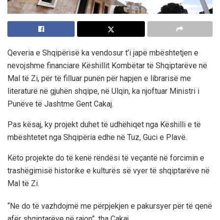
Qeveria e Shqipërisë ka vendosur t’i japë mbështetjen e
nevojshme financiare Këshillit Kombëtar të Shqiptarëve në
Mal të Zi, për të filluar punën për hapjen e librarisë me
literaturë në gjuhën shqipe, në Ulqin, ka njoftuar Ministri i
Punëve të Jashtme Gent Cakaj.
Pas kësaj, ky projekt duhet të udhëhiqet nga Këshilli e të
mbështetet nga Shqipëria edhe në Tuz, Guci e Plavë.
Këto projekte do të kenë rëndësi të veçantë në forcimin e
trashëgimisë historike e kulturës së vyer të shqiptarëve në
Mal të Zi.
“Ne do të vazhdojmë me përpjekjen e pakursyer për të qenë
afër shqiptarëve në rajon”, tha Cakaj.