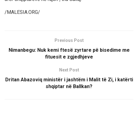
/MALESIA.ORG/
Previous Post
Nimanbegu: Nuk kemi ftesë zyrtare pë bisedime me
fituesit e zgjedhjeve
Next Post
Dritan Abazoviq ministër i jashtëm i Malit të Zi, i katërti
shqiptar në Ballkan?