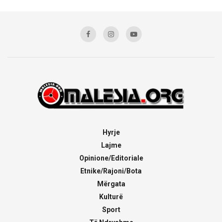
Hyrje
Lajme
Opinione/Editoriale
Etnike/Rajoni/Bota
Mërgata
Kulturë
Sport