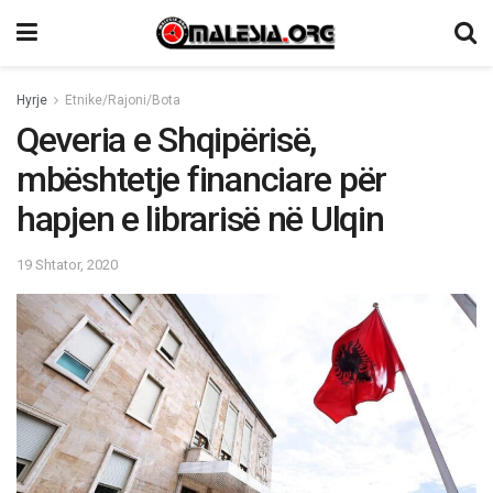
Hyrje
Etnike/Rajoni/Bota
Qeveria e Shqipërisë,
mbështetje financiare për
hapjen e librarisë në Ulqin
19 Shtator, 2020