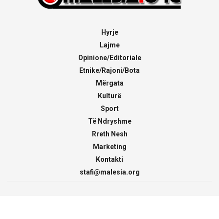
Hyrje
Lajme
Opinione/Editoriale
Etnike/Rajoni/Bota
Mërgata
Kulturë
Sport
Të Ndryshme
Rreth Nesh
Marketing
Kontakti
stafi@malesia.org
© 2000 - 2026
malesia.org