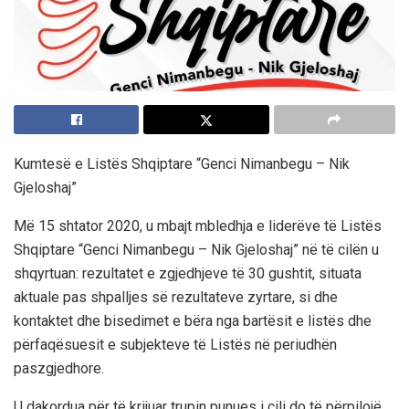
Kumtesë e Listës Shqiptare “Genci Nimanbegu – Nik
Gjeloshaj”
Më 15 shtator 2020, u mbajt mbledhja e liderëve të Listës
Shqiptare “Genci Nimanbegu – Nik Gjeloshaj” në të cilën u
shqyrtuan: rezultatet e zgjedhjeve të 30 gushtit, situata
aktuale pas shpalljes së rezultateve zyrtare, si dhe
kontaktet dhe bisedimet e bëra nga bartësit e listës dhe
përfaqësuesit e subjekteve të Listës në periudhën
paszgjedhore.
U dakordua për të krijuar trupin punues i cili do të përpilojë