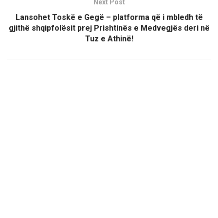
Next Post
Lansohet Toskë e Gegë – platforma që i mbledh të
gjithë shqipfolësit prej Prishtinës e Medvegjës deri në
Tuz e Athinë!