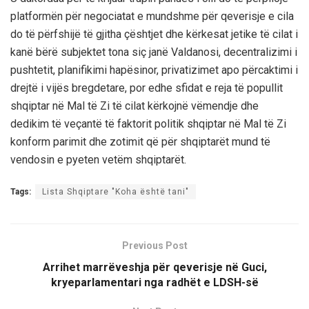
platformën për negociatat e mundshme për qeverisje e cila
do të përfshijë të gjitha çështjet dhe kërkesat jetike të cilat i
kanë bërë subjektet tona siç janë Valdanosi, decentralizimi i
pushtetit, planifikimi hapësinor, privatizimet apo përcaktimi i
drejtë i vijës bregdetare, por edhe sfidat e reja të popullit
shqiptar në Mal të Zi të cilat kërkojnë vëmendje dhe
dedikim të veçantë të faktorit politik shqiptar në Mal të Zi
konform parimit dhe zotimit që për shqiptarët mund të
vendosin e pyeten vetëm shqiptarët.
Tags:
Lista Shqiptare "Koha është tani"
Previous Post
Arrihet marrëveshja për qeverisje në Guci,
kryeparlamentari nga radhët e LDSH-së