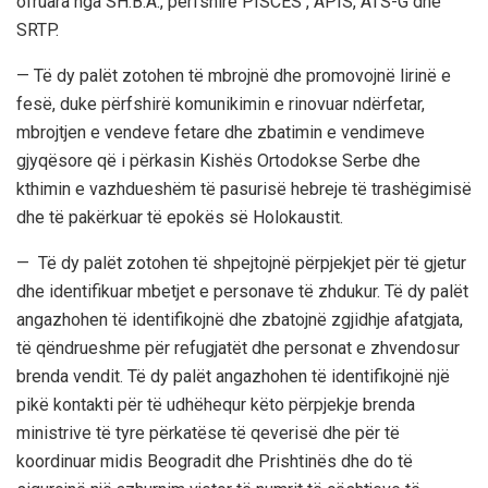
ofruara nga SH.B.A., përfshirë PISCES , APIS, ATS-G dhe
SRTP.
— Të dy palët zotohen të mbrojnë dhe promovojnë lirinë e
fesë, duke përfshirë komunikimin e rinovuar ndërfetar,
mbrojtjen e vendeve fetare dhe zbatimin e vendimeve
gjyqësore që i përkasin Kishës Ortodokse Serbe dhe
kthimin e vazhdueshëm të pasurisë hebreje të trashëgimisë
dhe të pakërkuar të epokës së Holokaustit.
— Të dy palët zotohen të shpejtojnë përpjekjet për të gjetur
dhe identifikuar mbetjet e personave të zhdukur. Të dy palët
angazhohen të identifikojnë dhe zbatojnë zgjidhje afatgjata,
të qëndrueshme për refugjatët dhe personat e zhvendosur
brenda vendit. Të dy palët angazhohen të identifikojnë një
pikë kontakti për të udhëhequr këto përpjekje brenda
ministrive të tyre përkatëse të qeverisë dhe për të
koordinuar midis Beogradit dhe Prishtinës dhe do të