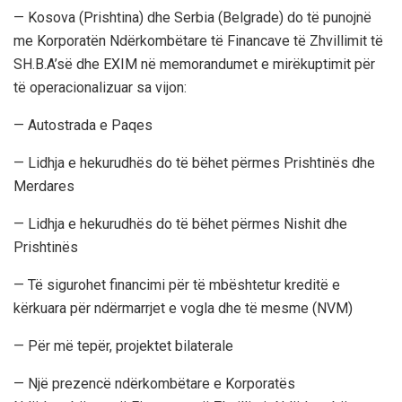
— Kosova (Prishtina) dhe Serbia (Belgrade) do të punojnë
me Korporatën Ndërkombëtare të Financave të Zhvillimit të
SH.B.A’së dhe EXIM në memorandumet e mirëkuptimit për
të operacionalizuar sa vijon:
— Autostrada e Paqes
— Lidhja e hekurudhës do të bëhet përmes Prishtinës dhe
Merdares
— Lidhja e hekurudhës do të bëhet përmes Nishit dhe
Prishtinës
— Të sigurohet financimi për të mbështetur kreditë e
kërkuara për ndërmarrjet e vogla dhe të mesme (NVM)
— Për më tepër, projektet bilaterale
— Një prezencë ndërkombëtare e Korporatës