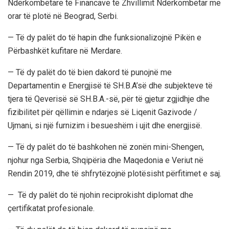
Ndërkombëtare të Financave të Zhvillimit Ndërkombëtar me
orar të plotë në Beograd, Serbi.
— Të dy palët do të hapin dhe funksionalizojnë Pikën e
Përbashkët kufitare në Merdare.
— Të dy palët do të bien dakord të punojnë me
Departamentin e Energjisë të SH.B.A’së dhe subjekteve të
tjera të Qeverisë së SH.B.A.-së, për të gjetur zgjidhje dhe
fizibilitet për qëllimin e ndarjes së Liqenit Gazivode /
Ujmani, si një furnizim i besueshëm i ujit dhe energjisë.
— Të dy palët do të bashkohen në zonën mini-Shengen,
njohur nga Serbia, Shqipëria dhe Maqedonia e Veriut në
Rendin 2019, dhe të shfrytëzojnë plotësisht përfitimet e saj.
— Të dy palët do të njohin reciprokisht diplomat dhe
çertifikatat profesionale.