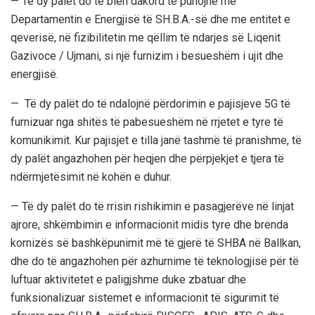
— Të dy palët do të bien dakord të punojnë me
Departamentin e Energjisë të SH.B.A.-së dhe me entitet e
qeverisë, në fizibilitetin me qëllim të ndarjes së Liqenit
Gazivoce / Ujmani, si një furnizim i besueshëm i ujit dhe
energjisë.
— Të dy palët do të ndalojnë përdorimin e pajisjeve 5G të
furnizuar nga shitës të pabesueshëm në rrjetet e tyre të
komunikimit. Kur pajisjet e tilla janë tashmë të pranishme, të
dy palët angazhohen për heqjen dhe përpjekjet e tjera të
ndërmjetësimit në kohën e duhur.
— Të dy palët do të rrisin rishikimin e pasagjerëve në linjat
ajrore, shkëmbimin e informacionit midis tyre dhe brenda
kornizës së bashkëpunimit më të gjerë të SHBA në Ballkan,
dhe do të angazhohen për azhurnime të teknologjisë për të
luftuar aktivitetet e paligjshme duke zbatuar dhe
funksionalizuar sistemet e informacionit të sigurimit të