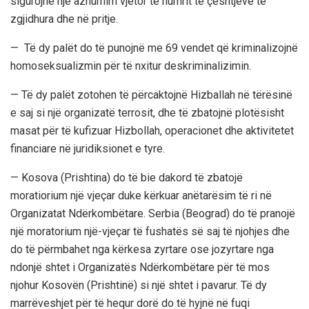
sigurojnë një azhurnim vjetor të numrit të çështjeve të
zgjidhura dhe në pritje.
— Të dy palët do të punojnë me 69 vendet që kriminalizojnë
homoseksualizmin për të nxitur deskriminalizimin.
— Të dy palët zotohen të përcaktojnë Hizballah në tërësinë
e saj si një organizatë terrosit, dhe të zbatojnë plotësisht
masat për të kufizuar Hizbollah, operacionet dhe aktivitetet
financiare në juridiksionet e tyre.
— Kosova (Prishtina) do të bie dakord të zbatojë
moratiorium një vjeçar duke kërkuar anëtarësim të ri në
Organizatat Ndërkombëtare. Serbia (Beograd) do të pranojë
një moratorium një-vjeçar të fushatës së saj të njohjes dhe
do të përmbahet nga kërkesa zyrtare ose jozyrtare nga
ndonjë shtet i Organizatës Ndërkombëtare për të mos
njohur Kosovën (Prishtinë) si një shtet i pavarur. Të dy
marrëveshjet për të hequr dorë do të hyjnë në fuqi