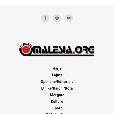
Hyrje
Lajme
Opinione/Editoriale
Etnike/Rajoni/Bota
Mërgata
Kulturë
Sport