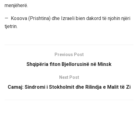
menjëherë.
— Kosova (Prishtina) dhe Izraeli bien dakord të njohin njëri
tjetrin.
Previous Post
Shqipëria fiton Bjellorusinë në Minsk
Next Post
Camaj: Sindromi i Stokholmit dhe Rilindja e Malit të Zi