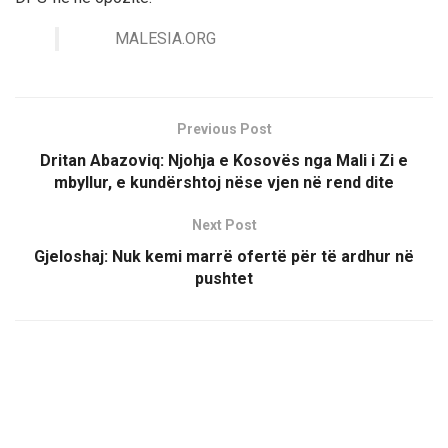
MALESIA.ORG
Previous Post
Dritan Abazoviq: Njohja e Kosovës nga Mali i Zi e
mbyllur, e kundërshtoj nëse vjen në rend dite
Next Post
Gjeloshaj: Nuk kemi marrë ofertë për të ardhur në
pushtet