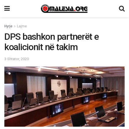
Hyrje
Lajme
DPS bashkon partnerët e
koalicionit në takim
3 Shtator, 2020