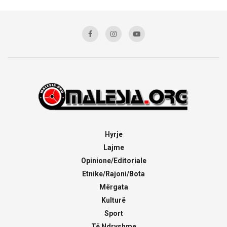
Hyrje
Lajme
Opinione/Editoriale
Etnike/Rajoni/Bota
Mërgata
Kulturë
Sport
Të Ndryshme