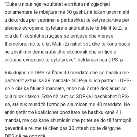
“Duke u nisur nga rezultatet e arritura në zgjedhjet
parlamentare të mbajtura më 30 gusht, në takim unanimisht
u dakordua për veprimin e përbashkët të këtyre partive për
aleancë evropiane, qytetare e antifashiste të Malit të Zi, e
cila do t’i kushtohet ruajtjes së arritjeve dhe vlerave
themelore, me të cilat Mali i Zi njihet sot, dhe të kontribuojë
në zhvillimin demokratik dhe ekonomik dhe arritjen e
cilësisë evropiane të qytetarëve”, deklaruan nga DPS-ja.
Rikujtojmë se DPS ka fituar 30 mandate dhe së bashku me
partnerët aktual ka 38 mandate. SDP-ja si ish partner i DPS-
së e cila ka fituar 2 mandate, ende nuk është deklaruar se
cilit bllok i takon. Edhe në rast se SDP-ja i bashkohet DPS-
së, ata nuk mund të formojnë shumicën me 40 mandate. Në
anën tjetër tre koalicionet opozitare së bashku kanë 41
mandat, me çka kanë shumicën dhe pritet se do të formojnë
qeverinë e re, me të cilën pas 30 vitesh do të dërgojnë
DPS-në në opozitë.