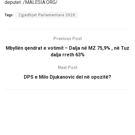
deputet. /MALESIA.ORG/
Tags:
Zgjedhjet Parlamentare 2020
Previous Post
Mbyllën qendrat e votimit – Dalja në MZ 75,9% , në Tuz
dalja rreth 63%
Next Post
DPS e Milo Djukanovic del në opozitë?