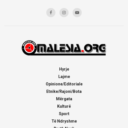
Hyrje
Lajme
Opinione/Editoriale
Etnike/Rajoni/Bota
Mërgata
Kulturë
Sport
Të Ndryshme