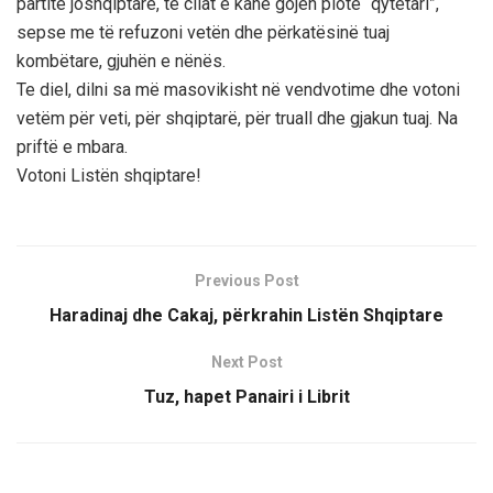
partitë joshqiptare, të cilat e kanë gojën plotë “qytetari”,
sepse me të refuzoni vetën dhe përkatësinë tuaj
kombëtare, gjuhën e nënës.
Te diel, dilni sa më masovikisht në vendvotime dhe votoni
vetëm për veti, për shqiptarë, për truall dhe gjakun tuaj. Na
priftë e mbara.
Votoni Listën shqiptare!
Previous Post
Haradinaj dhe Cakaj, përkrahin Listën Shqiptare
Next Post
Tuz, hapet Panairi i Librit