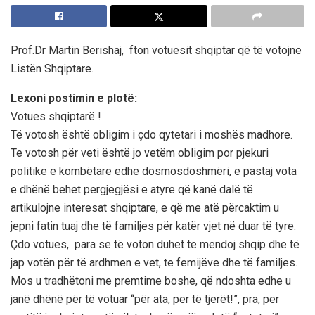
Prof.Dr Martin Berishaj, fton votuesit shqiptar që të votojnë
Listën Shqiptare.
Lexoni postimin e plotë:
Votues shqiptarë !
Të votosh është obligim i çdo qytetari i moshës madhore.
Te votosh për veti është jo vetëm obligim por pjekuri
politike e kombëtare edhe dosmosdoshmëri, e pastaj vota
e dhënë behet pergjegjësi e atyre që kanë dalë të
artikulojne interesat shqiptare, e që me atë përcaktim u
jepni fatin tuaj dhe të familjes për katër vjet në duar të tyre.
Çdo votues, para se të voton duhet te mendoj shqip dhe të
jap votën për të ardhmen e vet, te femijëve dhe të familjes.
Mos u tradhëtoni me premtime boshe, që ndoshta edhe u
janë dhënë për të votuar “për ata, për të tjerët!”, pra, për