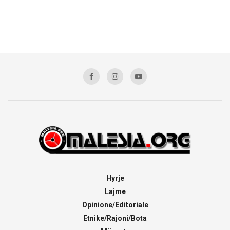
Hyrje
Lajme
Opinione/Editoriale
Etnike/Rajoni/Bota