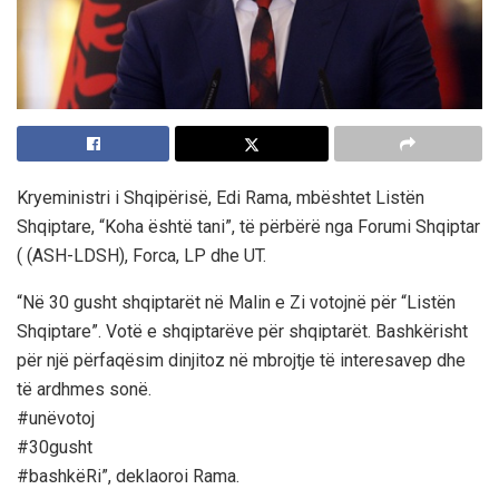
Kryeministri i Shqipërisë, Edi Rama, mbështet Listën
Shqiptare, “Koha është tani”, të përbërë nga Forumi Shqiptar
( (ASH-LDSH), Forca, LP dhe UT.
“Në 30 gusht shqiptarët në Malin e Zi votojnë për “Listën
Shqiptare”. Votë e shqiptarëve për shqiptarët. Bashkërisht
për një përfaqësim dinjitoz në mbrojtje të interesavep dhe
të ardhmes sonë.
#unëvotoj
#30gusht
#bashkëRi”, deklaoroi Rama.