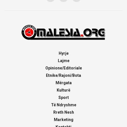
Hyrje
Lajme
Opinione/Editoriale
Etnike/Rajoni/Bota
Mërgata
Kulturë
Sport
Të Ndryshme
Rreth Nesh
Marketing