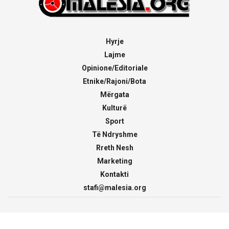
Hyrje
Lajme
Opinione/Editoriale
Etnike/Rajoni/Bota
Mërgata
Kulturë
Sport
Të Ndryshme
Rreth Nesh
Marketing
Kontakti
stafi@malesia.org
© 2000 - 2026
malesia.org