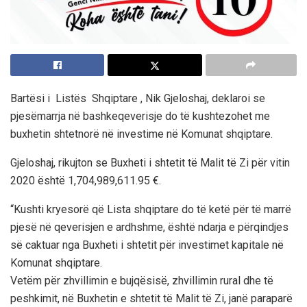
Bartësi i Listës Shqiptare , Nik Gjeloshaj, deklaroi se
pjesëmarrja në bashkeqeverisje do të kushtezohet me
buxhetin shtetnorë në investime në Komunat shqiptare.
Gjeloshaj, rikujton se Buxheti i shtetit të Malit të Zi për vitin
2020 është 1,704,989,611.95 €.
“Kushti kryesorë që Lista shqiptare do të ketë për të marrë
pjesë në qeverisjen e ardhshme, është ndarja e përqindjes
së caktuar nga Buxheti i shtetit për investimet kapitale në
Komunat shqiptare.
Vetëm për zhvillimin e bujqësisë, zhvillimin rural dhe të
peshkimit, në Buxhetin e shtetit të Malit të Zi, janë paraparë