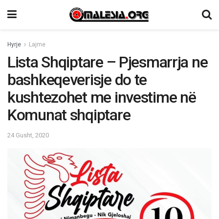
Hyrje
Lajme
Lista Shqiptare – Pjesmarrja ne
bashkeqeverisje do te
kushtezohet me investime në
Komunat shqiptare
24 Gusht, 2020