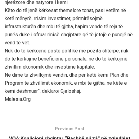
njerëzore dhe natyrore i kemi.
Këto do të jenë kërkesat themelore tonat, pasi vetëm në
këtë mënyrë, rrisim investimet, përmirësojmë
infrastrukturën dhe mbi të gjitha, hapim vende të reja të
punës duke i ofruar rinisë shqiptare që të jetojë e punojë në
vend të vet.
Nuk do të kërkojmë poste politike me pozita shterpë, nuk
do të kërkojmë beneficione personale, ne do të kërkojmë
zhvillim ekonomik dhe investime kapitale.
Ne dimë ta zhvillojmë vendin, dhe për këtë kemi Plan dhe
Program të zhvillimit ekonomik, e mbi të gjitha, ne këtë e
kemi dëshmuar”, deklaroi Gjeloshaj.
Malesia.Org
Previous Post
VOA:Koalicioni shqiptar “Bashkë nji zâ” në zgjedhjet