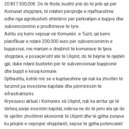
20.837.500,00€. Do të thotë, kushti ynë do të jetë që për
Komunat shqiptare, të ndahet përqindje e mjaftueshme
edhe nga agrobuxheti shtetëror për përkrahjen e bujqve dhe
subvencionimin e prodhimeve të tyre.
Ashtu siç kemi vepruar në Komunën e Tuzit, që kemi
planifikuar e ndarë 200.000 euro për subvencionimin e
bujqësisë, me marrjen e drejtimit të komunave të tjera
shqiptare, e posaçërisht atë të Ulqinit, do të bëjmë të njëjtën
gjë, duke ndarë buxhetin për të subvencionuar bujqësinë
dhe bujqit e kësaj komune.
Gjithashtu, është më se e kuptueshme që nuk ka zhvillim të
turizmit pa investime kapitale dhe përmirësim të
infrastrukturës.
Kryesuesi aktual i Komunës së Ulqinit, nuk ka arritur që të
tërheq asnjë investim kapital, ndërsa ne do të jemi ata që do
të sjellim zhvillimin ekonomik të Ulqinit dhe të gjitha zonave
ku jetojnë e veprojnë shqiptarët, sepse të gjitha potencialet