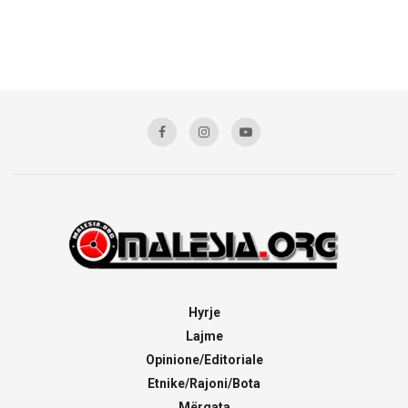
Hyrje
Lajme
Opinione/Editoriale
Etnike/Rajoni/Bota
Mërgata