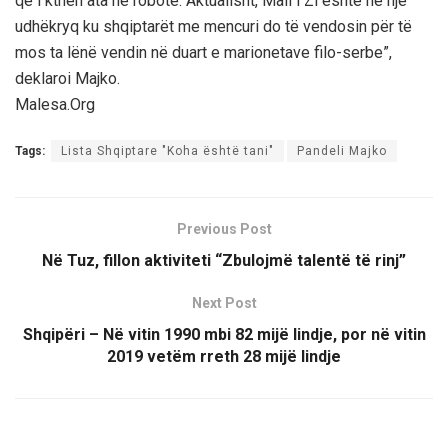
që i kthen ata në robotë. Aktualisht, Mali i Zi është në një
udhëkryq ku shqiptarët me mencuri do të vendosin për të
mos ta lënë vendin në duart e marionetave filo-serbe”,
deklaroi Majko.
Malesa.Org
Tags:
Lista Shqiptare "Koha është tani"
Pandeli Majko
Previous Post
Në Tuz, fillon aktiviteti “Zbulojmë talentë të rinj”
Next Post
Shqipëri – Në vitin 1990 mbi 82 mijë lindje, por në vitin
2019 vetëm rreth 28 mijë lindje