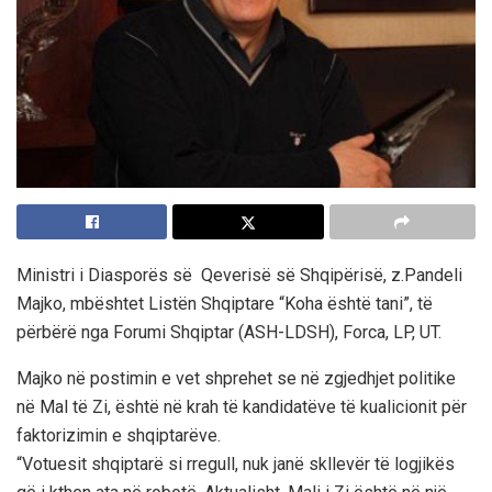
Ministri i Diasporës së Qeverisë së Shqipërisë, z.Pandeli
Majko, mbështet Listën Shqiptare “Koha është tani”, të
përbërë nga Forumi Shqiptar (ASH-LDSH), Forca, LP, UT.
Majko në postimin e vet shprehet se në zgjedhjet politike
në Mal të Zi, është në krah të kandidatëve të kualicionit për
faktorizimin e shqiptarëve.
“Votuesit shqiptarë si rregull, nuk janë skllevër të logjikës