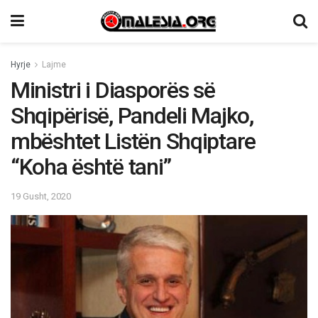
Hyrje
Lajme
Ministri i Diasporës së
Shqipërisë, Pandeli Majko,
mbështet Listën Shqiptare
“Koha është tani”
19 Gusht, 2020