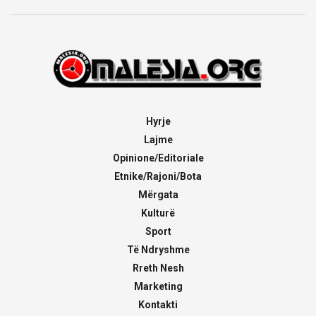
Hyrje
Lajme
Opinione/Editoriale
Etnike/Rajoni/Bota
Mërgata
Kulturë
Sport
Të Ndryshme
Rreth Nesh
Marketing
Kontakti