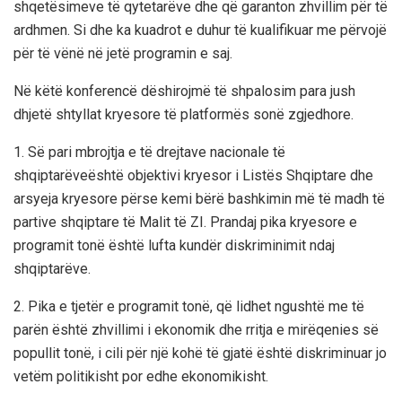
shqetësimeve të qytetarëve dhe që garanton zhvillim për të
ardhmen.
Si dhe ka kuadrot e duhur të kualifikuar me përvojë
për të vënë në jetë programin e saj.
Në këtë konferencë dëshirojmë të shpalosim para jush
dhjetë
shtyllat kryesore të platformës sonë zgjedhore.
1
. Së pari m
brojtja e të drejtave nacionale të
shqiptarëve
është objektivi kryesor i Listës Shqiptare dhe
arsyeja kryesore përse kemi bërë bashkimin më të madh të
partive shqiptare të Malit të ZI. Prandaj pika kryesore e
programit tonë është lufta kundër diskriminimit ndaj
shqiptarëve.
2.
Pika e tjetër e programit tonë, që lidhet ngushtë me të
parën është zhvillimi i ekonomik dhe rritja e
mirëqenies
së
popullit tonë, i cili për një kohë të gjatë është diskriminuar jo
vetëm politikisht por edhe ekonomikisht.