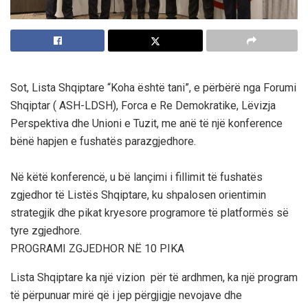
Sot, Lista Shqiptare “Koha është tani”, e përbërë nga Forumi
Shqiptar ( ASH-LDSH), Forca e Re Demokratike, Lëvizja
Perspektiva dhe Unioni e Tuzit, me anë të një konference
bënë hapjen e fushatës parazgjedhore.
N
ë
k
ë
t
ë
konferenc
ë, u bë lançimi i fillimit të
fushat
ë
s
zgjedhor t
ë
List
ë
s Shqiptare, ku shpalosen
orientimin
strategjik dhe pikat kryesore programore t
ë
platform
ë
s së
tyre
zgjedhore.
PROGRAMI ZGJEDHOR
NË 10 PIKA
Lista Shqiptare
ka një vizion për të ardhmen, ka një program
të përpunuar mirë që i jep përgjigje nevojave dhe