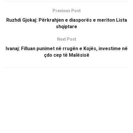
Previous Post
Ruzhdi Gjokaj: Përkrahjen e diasporës e meriton Lista
shqiptare
Next Post
Ivanaj: Filluan punimet në rrugën e Kojës, investime në
çdo cep të Malësisë