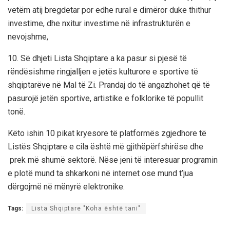
vetëm atij bregdetar por edhe rural e dimëror
duke thithur
investime,
dhe nxitur investime
në infrastrukturën e
nevojshme,
10
. Së dhjeti Lista Shqiptare
a ka pasur si pjesë të
rëndësishme
ringjalljen e jetës kulturore
e sportive të
shqiptarëve në Mal të Zi. Prandaj do të angazhohet që të
pasurojë
jetën sportive, artistike e folklorike të
popullit
tonë.
Këto ishin 10 pikat kryesore të platformës zgjedhore të
Listës Shqiptare e cila është më gjithëpërfshirëse dhe
prek më shumë sektorë. Nëse jeni të interesuar programin
e plotë mund ta shkarkoni në internet ose mund t’jua
dërgojmë në mënyrë elektronike.
Tags:
Lista Shqiptare "Koha është tani"