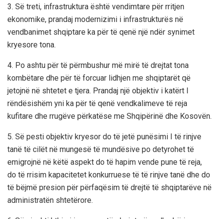
3.
Së treti, infrastruktura është vendimtare për rritjen
ekonomike, prandaj modernizimi i infrastrukturës në
vendbanimet shqiptare ka për të qenë një ndër synimet
kryesore tona.
4
. Po ashtu për të përmbushur më mirë të drejtat tona
kombëtare dhe për të forcuar lidhjen me shqiptarët që
jetojnë në shtetet e tjera. Prandaj një objektiv i katërt I
rëndësishëm yni ka për të qenë vendkalimeve të reja
kufitare dhe rrugëve përkatëse me Shqipërinë dhe Kosovën.
5.
Së pesti objektiv kryesor do të jetë punësimi I të rinjve
tanë të cilët në mungesë të mundësive po detyrohet të
emigrojnë në këtë aspekt do të hapim vende pune të reja,
do të rrisim kapacitetet konkurruese të
të
rinjve tanë dhe do
të bëjmë presion për përfaqësim të drejtë të shqiptarëve në
administratën shtetërore.