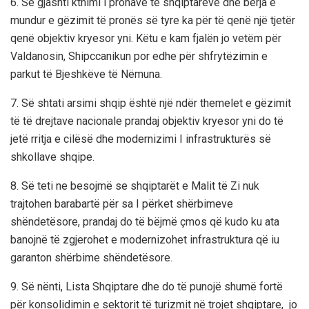
6.
Së gjashti k
thimi i pronave
të shqiptarëve dhe bërja e
mundur e gëzimit të pronës së tyre ka
për të qenë një tjetër
qenë objektiv kryesor yni
. Këtu e kam fjalën jo vetëm për
Valdanosin
,
Shipccanikun
por edhe për shfrytëzimin e
parkut të Bjeshkëve të
Nëmuna
.
7
. Së shtati arsimi shqip është një ndër themelet e gëzimit
të
të
drejtave nacionale prandaj objektiv kryesor yni do të
jetë rritja e
cilësë
dhe modernizimi I infrastrukturës së
shkollave shqipe.
8
. Së teti ne besojmë se shqiptarët e Malit të Zi nuk
trajtohen barabartë për sa I përket shërbimeve
shëndetësore, prandaj do të bëjmë
çmos
që kudo ku ata
banojnë të zgjerohet e modernizohet infrastruktura që iu
garanton shërbime shëndetësore.
9.
Së nënti, Lista Shqiptare
dhe do të punojë shumë fortë
për konsolidimin e sektorit të turizmit
në trojet shqiptare, jo