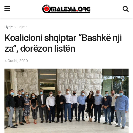
Hyrje
Lajme
Koalicioni shqiptar “Bashkë nji
za”, dorëzon listën
4 Gusht, 2020