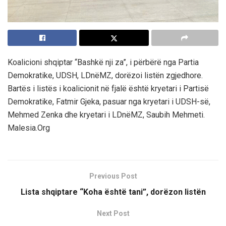
Koalicioni shqiptar “Bashkë nji za”, i përbërë nga Partia
Demokratike, UDSH, LDnëMZ, dorëzoi listën zgjedhore.
Bartës i listës i koalicionit në fjalë është kryetari i Partisë
Demokratike, Fatmir Gjeka, pasuar nga kryetari i UDSH-së,
Mehmed Zenka dhe kryetari i LDnëMZ, Saubih Mehmeti.
Malesia.Org
Previous Post
Lista shqiptare “Koha është tani”, dorëzon listën
Next Post