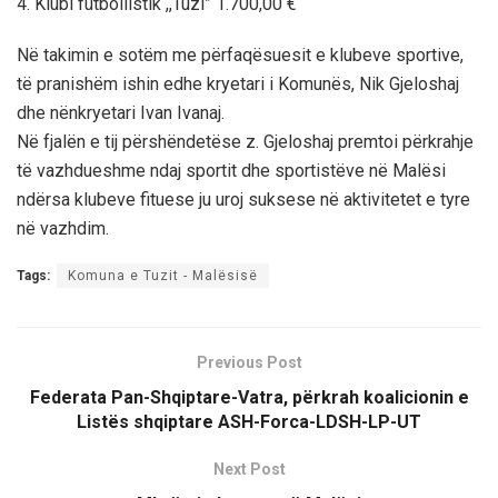
4. Klubi futbollistik ,,Tuzi” 1.700,00 €
Në takimin e sotëm me përfaqësuesit e klubeve sportive,
të pranishëm ishin edhe kryetari i Komunës, Nik Gjeloshaj
dhe nënkryetari Ivan Ivanaj.
Në fjalën e tij përshëndetëse z. Gjeloshaj premtoi përkrahje
të vazhdueshme ndaj sportit dhe sportistëve në Malësi
ndërsa klubeve fituese ju uroj suksese në aktivitetet e tyre
në vazhdim.
Tags:
Komuna e Tuzit - Malësisë
Previous Post
Federata Pan-Shqiptare-Vatra, përkrah koalicionin e
Listës shqiptare ASH-Forca-LDSH-LP-UT
Next Post