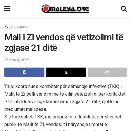
Hyrje
Lajme
Mali i Zi vendos që vetizolimi të
zgjasë 21 ditë
16 Korrik, 2020
Trupi koordinues kombëtar për sëmundje infektive (TKK) i
Malit të Zi solli vendim me të cilin vetëizolimi për kontaktet
e të infektuarve nga koronavirusi zgjatë 21 ditë, njoftojnë
mediumet malazeze.
Siç theksohet, TKK, me propozim të Institutit për shëndet
publik të Malit të Zi, vendosi t’i ndryshojë urdhrat e