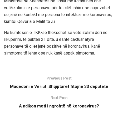
Ministrisë së Shëndetësisë lidhur me karantinën dhe
vetëizolimin e personave për të cilët ishin ose supozohet
se janë në kontakt me persona të infektuar me koronavirus,
kumtoi Qeveria e Malit të Zi.
Në kumtesën e TKK-së theksohet se vetëizolimi deri në
rikuperim, të paktën 21 ditë, u është caktuar atyre
personave të cilët janë pozitivë në koronavirus, kanë
simptoma të lehta ose nuk kanë aspak simptoma.
Previous Post
Maqedoni e Veriut: Shqiptarët fitojnë 33 deputetë
Next Post
A ndikon moti i ngrohtë në koronavirus?