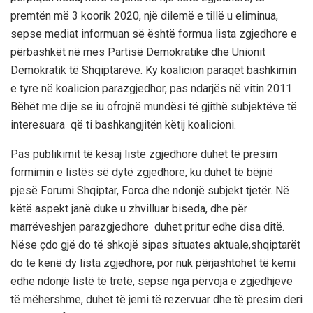
premtën më 3 koorik 2020, një dilemë e tillë u eliminua,
sepse mediat informuan së është formua lista zgjedhore e
përbashkët në mes Partisë Demokratike dhe Unionit
Demokratik të Shqiptarëve. Ky koalicion paraqet bashkimin
e tyre në koalicion parazgjedhor, pas ndarjës në vitin 2011.
Bëhët me dije se iu ofrojnë mundësi të gjithë subjektëve të
interesuara që ti bashkangjitën këtij koalicioni.
Pas publikimit të kësaj liste zgjedhore duhet të presim
formimin e listës së dytë zgjedhore, ku duhet të bëjnë
pjesë Forumi Shqiptar, Forca dhe ndonjë subjekt tjetër. Në
këtë aspekt janë duke u zhvilluar biseda, dhe për
marrëveshjen parazgjedhore duhet pritur edhe disa ditë.
Nëse çdo gjë do të shkojë sipas situates aktuale,shqiptarët
do të kenë dy lista zgjedhore, por nuk përjashtohet të kemi
edhe ndonjë listë të tretë, sepse nga përvoja e zgjedhjeve
të mëhershme, duhet të jemi të rezervuar dhe të presim deri