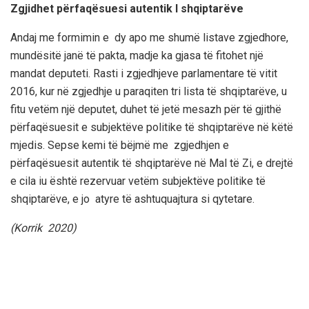
Zgjidhet përfaqësuesi autentik I shqiptarëve
Andaj me formimin e dy apo me shumë listave zgjedhore,
mundësitë janë të pakta, madje ka gjasa të fitohet një
mandat deputeti. Rasti i zgjedhjeve parlamentare të vitit
2016, kur në zgjedhje u paraqiten tri lista të shqiptarëve, u
fitu vetëm një deputet, duhet të jetë mesazh për të gjithë
përfaqësuesit e subjektëve politike të shqiptarëve në këtë
mjedis. Sepse kemi të bëjmë me zgjedhjen e
përfaqësuesit autentik të shqiptarëve në Mal të Zi, e drejtë
e cila iu është rezervuar vetëm subjektëve politike të
shqiptarëve, e jo atyre të ashtuquajtura si qytetare.
(Korrik 2020)