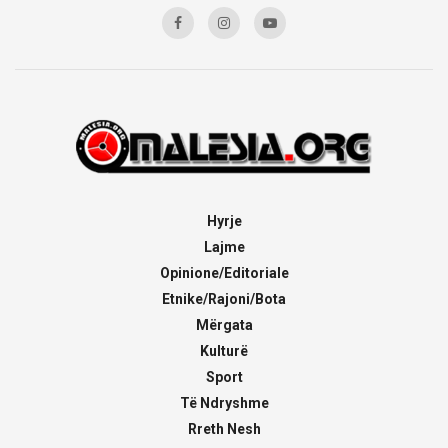
Hyrje
Lajme
Opinione/Editoriale
Etnike/Rajoni/Bota
Mërgata
Kulturë
Sport
Të Ndryshme
Rreth Nesh