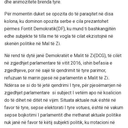
dhe animozitete brenda tyre.
Për momentin duket se opozita do të paraqitet në disa
kolona, ku dominon opozita serbe e cila prezantohet
përmes Fontit Demokratik(DF), ku mund ti bashkangjitën
edhe subjekte të tilla me të vogla të cilat ekzistojnë në
skenën politike në Mal të Zi.
Në rend të dytë janë Demokratët e Malit të Zi(DCG), të cilët
në zgjedhjet parlamentare të vitit 2016, ishin befasia e
zgjedhjeve, por në sajë të qendrimit të tyre parimor,
refuzuan të marrin pjesë në parlamentin e Malit të Zi..
Ndërsa se si do të jetë qendrimi I tyre, për pjesëmarrjen në
zgjedhjet parlamentare si subject I vetëm apo në koalicion
do të dihet në ditët në vijim. Situata aktuale nuk është në
favor të tyre, sepse elektorati I tyre votues, është në vakum
sepse bojkotimi I parlamentit dhe rrethanat aktuale politike
nuk janë në favor të këtij subjekti politik, ku rrotacioni në