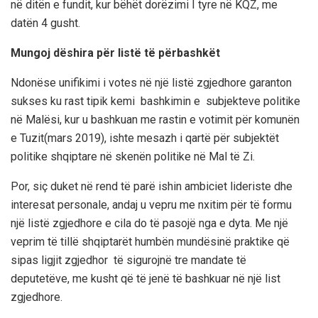
në ditën e fundit, kur bëhët dorëzimi I tyre në KQZ, me
datën 4 gusht.
Mungoj dëshira për listë të përbashkët
Ndonëse unifikimi i votes në një listë zgjedhore garanton
sukses ku rast tipik kemi bashkimin e subjekteve politike
në Malësi, kur u bashkuan me rastin e votimit për komunën
e Tuzit(mars 2019), ishte mesazh i qartë për subjektët
politike shqiptare në skenën politike në Mal të Zi.
Por, siç duket në rend të parë ishin ambiciet lideriste dhe
interesat personale, andaj u vepru me nxitim për të formu
një listë zgjedhore e cila do të pasojë nga e dyta. Me një
veprim të tillë shqiptarët humbën mundësinë praktike që
sipas ligjit zgjedhor të sigurojnë tre mandate të
deputetëve, me kusht që të jenë të bashkuar në një list
zgjedhore.