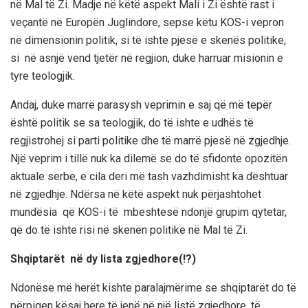
në Mal të Zi. Madje në këtë aspekt Mali i Zi është rast i
veçantë në Europën Juglindore, sepse këtu KOS-i vepron
në dimensionin politik, si të ishte pjesë e skenës politike,
si në asnjë vend tjetër në regjion, duke harruar misionin e
tyre teologjik.
Andaj, duke marrë parasysh veprimin e saj që më tepër
është politik se sa teologjik, do të ishte e udhës të
regjistrohej si parti politike dhe të marrë pjesë në zgjedhje.
Një veprim i tillë nuk ka dilemë se do të sfidonte opozitën
aktuale serbe, e cila deri më tash vazhdimisht ka dështuar
në zgjedhje. Ndërsa në këtë aspekt nuk përjashtohet
mundësia që KOS-i të mbeshtesë ndonjë grupim qytetar,
që do të ishte risi në skenën politike në Mal të Zi.
Shqiptarët në dy lista zgjedhore(!?)
Ndonëse më herët kishte paralajmërime se shqiptarët do të
përpiqen kësaj here të jenë në një listë zgjedhore, të