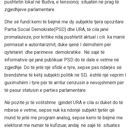
pushtetin lokal në Budva, e tensionoj situatën në prag të
zgjedhjeve parlamentare.
Dhe së fundi kemi të bëjmë me dy subjekte tjera opozitare
Partia Social Demokrate(PSD) dhe URA, të cila janë
promalazeze, por kritike ndaj pushtetit aktual i cili ka marrë
permasat e autoritarizmit, duke qenë I dëmshëm për
qytetarët dhe parimeve demokratike. Në sajë të
informative që janë publikuar PSD do të dale e vetme në
zgjedhje. Do të jetë një sfidë e tyre, sepse pas ndarjës së
brendshme të këtij subjekti politik në SD, është një veprim I
guximshëm i tyre për të arritur cenzusin e nevojshmëm për
të pasur statusin e parties parlamentare.
Në pozitë jo të volitshme gjindet URA e cila si duket do të
mbesë e vetme, sepse nuk ka ndonjë subjekt tjetër që
mund të jetë me program analog, sepse kemi të bëjmë me
elektorat me numër të kufizuar, andaj në sajë të situates