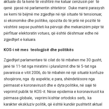
aktuale do ta kenë të vështirë me kaluar cenzusin për të
qenë pjesë në parlamentin shtetëror. Duke marrë parasysh
se kemi të bëjmë me zgjedhje në një situate të tensionuar,
si ekonomike dhe politike, opozita do të jetë në pozitë të
vështirë sepse pushteti ka përvojë dhe mekanizëm pëpr të
përfituar elektoratin votues, që është dëshmuar edhe në
zgjedhjet e kaluara.
KOS-i në mes teologjisë dhe politikës
Zgjedhjet parlamentare të cilat do të mbahen me 30 gusht,
janë të 11-tat nga miratimi i pluralizmit dhe të 5-tat nga
pavarësia e vitit 2006, do të mbahën në një situatë konfuze
shoqërore, nga dy aspekte; e para, shëndetësore nga
përmasat e koronavirusit dhe e dyta politike, në sajë të
veprimit publik të KOS-it. Nëse epidemia e koronavirusit ka
përmasa globale, veprimi kishtar ortodoks serb, ka
karakter ekskluziv politik, që është kundër pushtetit aktual