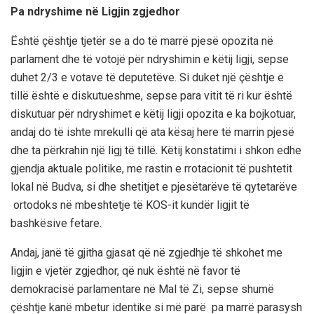
Pa ndryshime në Ligjin zgjedhor
Është çështje tjetër se a do të marrë pjesë opozita në
parlament dhe të votojë për ndryshimin e këtij ligji, sepse
duhet 2/3 e votave të deputetëve. Si duket një çështje e
tillë është e diskutueshme, sepse para vitit të ri kur është
diskutuar për ndryshimet e këtij ligji opozita e ka bojkotuar,
andaj do të ishte mrekulli që ata kësaj here të marrin pjesë
dhe ta përkrahin një ligj të tillë. Këtij konstatimi i shkon edhe
gjendja aktuale politike, me rastin e rrotacionit të pushtetit
lokal në Budva, si dhe shetitjet e pjesëtarëve të qytetarëve
ortodoks në mbeshtetje të KOS-it kundër ligjit të
bashkësive fetare.
Andaj, janë të gjitha gjasat që në zgjedhje të shkohet me
ligjin e vjetër zgjedhor, që nuk është në favor të
demokracisë parlamentare në Mal të Zi, sepse shumë
çështje kanë mbetur identike si më parë pa marrë parasysh