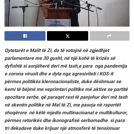
Qytetarët e Malit të Zi, do të votojnë në zgjedhjet
parlamentare me 30 gusht, në një kohë të krizës së
dyfishtë si asnjëherë deri më tash,e para nga pandemija
e corona virusit dhe e dyta nga agresiviteti i KOS-it
përmes politikës kleronacionaliste, duke dëshmuar se
kemi të bëjmë me veprimtari politike më aktive se partitë
opozitare serbe, që paraqet rast të panjohur deri më tash
në skenën politike në Mal të Zi, me pasoja në raportët
shoqërore në këtë mjedis multinacioanal e multikulturor,
përmes retorikës dhe ikonografisë serbomadhe si para
tri dekadave duke krijuar një atmosferë të tensionuar