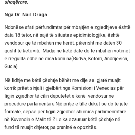
shoqërore.
Nga Dr. Nail Draga
Ndonëse afati përfundimtar për mbajtjën e zgjedhjeve është
data 18 tetor, në sajë të situates epidimiologjike, është
vendosur që të mbahën më herët, pikërisht me datën 30
gusht të këtij viti. Madje në këtë date do të mbahën votimet
e rregullta edhe në disa komuna(Budva, Kotorri, Andrijevica,
Gucia).
Në lidhje me këtë çështje bëhët me dije se gjatë muajit
korrik pritet sinjali i gjelbërt nga Komisioni i Venecias për
ligjin zgjedhor të cilin deputetet e kanë vendosur në
procedure parlamentare.Një pritje e tillë duket se do të jetë
formale, sepse për ligjin zgjedhor shumica parlamenmtare
në Kuvendin e Malit të Zi, e ka ezauruar këtë çështje në
fund të muajit dhjetor, pa praninë e opozitës.