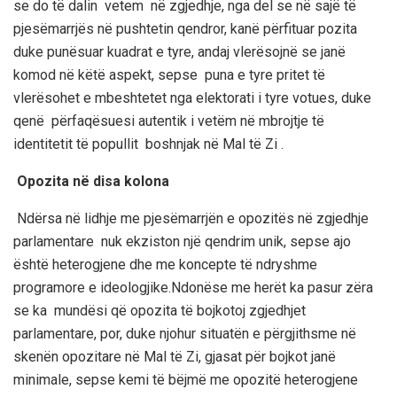
se do të dalin vetem në zgjedhje, nga del se në sajë të
pjesëmarrjës në pushtetin qendror, kanë përfituar pozita
duke punësuar kuadrat e tyre, andaj vlerësojnë se janë
komod në këtë aspekt, sepse puna e tyre pritet të
vlerësohet e mbeshtetet nga elektorati i tyre votues, duke
qenë përfaqësuesi autentik i vetëm në mbrojtje të
identitetit të popullit boshnjak në Mal të Zi .
Opozita në disa kolona
Ndërsa në lidhje me pjesëmarrjën e opozitës në zgjedhje
parlamentare nuk ekziston një qendrim unik, sepse ajo
është heterogjene dhe me koncepte të ndryshme
programore e ideologjike.Ndonëse me herët ka pasur zëra
se ka mundësi që opozita të bojkotoj zgjedhjet
parlamentare, por, duke njohur situatën e përgjithsme në
skenën opozitare në Mal të Zi, gjasat për bojkot janë
minimale, sepse kemi të bëjmë me opozitë heterogjene