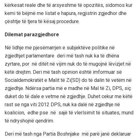
kërkesat reale dhe të arsyeshme të opozitës, sidomos kur
kemi të bëjmë me listat e hapura, regjistrin zgjedhor dhe
çështje të tjera të kësaj procedure.
Dilemat parazgjedhore
Në lidhje me pjesëmarrjen e subjektëve politike në
zgjedhjet parlamentare deri më tash nuk ka të dhëna
zyrtare, por në ditët në vijim nuk do të mugojnë lëvizjet në
këtë drejtim. Deri më tash opinion është imformuar së
Socialdemokratët e Malit të Zi(SD) do të dalin të vetëm në
zgjedhje. Ndërsa partia më e madhe në Mal të Zi, DPS, siç
duket do të dale e vetme në zgjedhje. Duhet cekur me këtë
rast se nga viti 2012 DPS, nuk ka dalë në zgjedhje në
koalicion, edhe pse në sajë të vlerlsimit të situates, mund
të ndryshojnë qendrim.
Deri më tash nga Partia Boshnjake më parë janë deklaruar