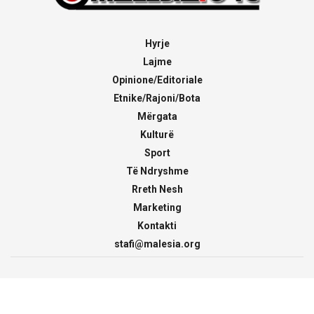
Hyrje
Lajme
Opinione/Editoriale
Etnike/Rajoni/Bota
Mërgata
Kulturë
Sport
Të Ndryshme
Rreth Nesh
Marketing
Kontakti
stafi@malesia.org
© 2000 - 2026
malesia.org