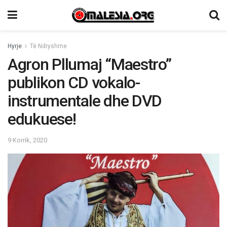
Hyrje
Të Ndryshme
Agron Pllumaj “Maestro”
publikon CD vokalo-
instrumentale dhe DVD
edukuese!
9 Korrik, 2020