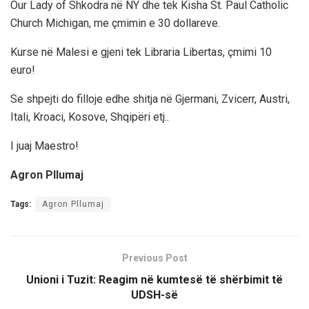
Our Lady of Shkodra në NY dhe tek Kisha St. Paul Catholic
Church Michigan, me çmimin e 30 dollareve.
Kurse në Malesi e gjeni tek Libraria Libertas, çmimi 10
euro!
Se shpejti do filloje edhe shitja në Gjermani, Zvicerr, Austri,
Itali, Kroaci, Kosove, Shqipëri etj..
I juaj Maestro!
Agron Pllumaj
Tags:
Agron Pllumaj
Previous Post
Unioni i Tuzit: Reagim në kumtesë të shërbimit të
UDSH-së