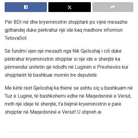
Për BDI-në dhe kryeministrin shqiptarë po vijnë mesazhe
gjithandej duke përkrahur një ide kaq madhore informon
TetovaSot.
Së fundmi vjen një mesazh nga Nik Gjeloshaj i cili duke
përkrahur kryeministrin shqiptar si një ide e shenjtë ka
përmendur unitetin që ndodhi në Luginën e Preshevës kur
shqiptarët të bashkuar morrën tre deputetë.
Me këtë rast Gjeloshaj ka thënë se ashtu siç u bashkuam në
Tuz e Luginë, të bashkohemi edhe në Maqedoninë e Veriut,
rreth një ideje të shenjtë, t’a bëjmë kryeministrin e parë
shqiptar në Maqedoninë e Veriut! U shpreh ai.