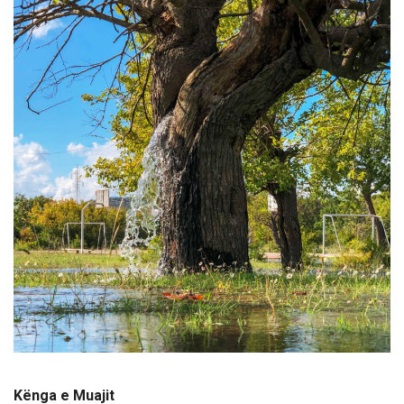
Kënga e Muajit