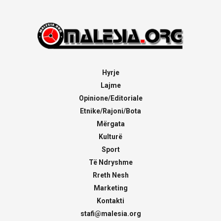
Hyrje
Lajme
Opinione/Editoriale
Etnike/Rajoni/Bota
Mërgata
Kulturë
Sport
Të Ndryshme
Rreth Nesh
Marketing
Kontakti
stafi@malesia.org