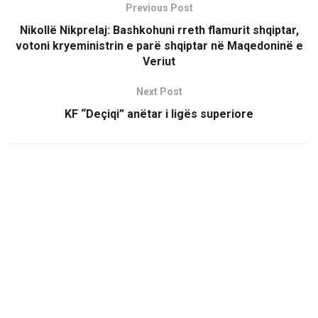
Previous Post
Nikollë Nikprelaj: Bashkohuni rreth flamurit shqiptar,
votoni kryeministrin e parë shqiptar në Maqedoninë e
Veriut
Next Post
KF “Deçiqi” anëtar i ligës superiore