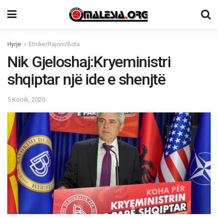
Hyrje
Etnike/Rajoni/Bota
Nik Gjeloshaj:Kryeministri
shqiptar një ide e shenjtë
5 Korrik, 2020