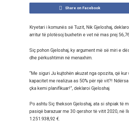
Share on Facebook
Kryetari i komunës së Tuzit, Nik Gjeloshaj, deklaro
arritur të plotësoj buxhetin e vet në mas prej 56,76
Siç pohon Gjeloshaj, ky argument më së miri e dës
dhe përkushtimin në menaxhim.
“Me siguri Ju kujtohën akuzat nga opozita, që ku
kapacitet me realizua as 50% për një vit?! Ndërs
çka kemi planifikuar!”, deklaroi Gjeloshaj.
Po ashtu Siç thekson Gjeloshaj, ata si shpiak të 
pasiqë barazuar me 30 qershor të vitit 2020, në ll
1.251.938,92 €.