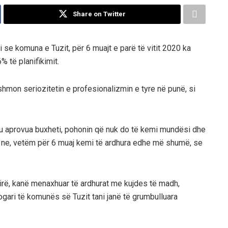
Share on Twitter
i se komuna e Tuzit, për 6 muajt e parë të vitit 2020 ka
% të planifikimit.
hmon seriozitetin e profesionalizmin e tyre në punë, si
r u aprovua buxheti, pohonin që nuk do të kemi mundësi dhe
a ne, vetëm për 6 muaj kemi të ardhura edhe më shumë, se
mirë, kanë menaxhuar të ardhurat me kujdes të madh,
ogari të komunës së Tuzit tani janë të grumbulluara