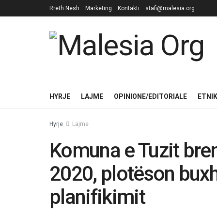
Rreth Nesh
Marketing
Kontakti
stafi@malesia.org
HYRJE
LAJME
OPINIONE/EDITORIALE
ETNI
Hyrje
Lajme
Komuna e Tuzit bren
2020, plotëson buxh
planifikimit