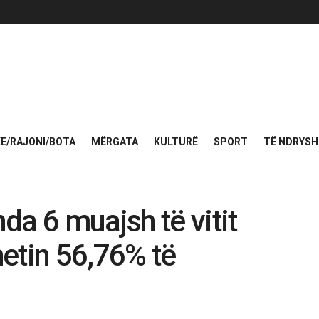
KE/RAJONI/BOTA
MËRGATA
KULTURË
SPORT
TË NDRYS
da 6 muajsh të vitit
etin 56,76% të