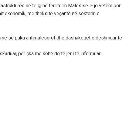
astrukturës në të gjihë territorin Malesisë. E jo vetëm por
imit ekonomik, me theks të veçantë në sektorin e
 e më së paku antimalësorët dhe dashakeqët e dëshmuar të
 skaduar, për çka me kohë do të jeni të informuar…