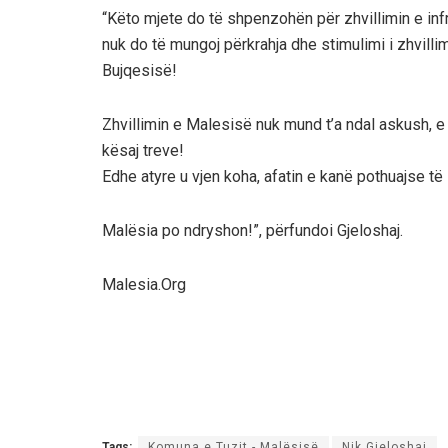
“Këto mjete do të shpenzohën për zhvillimin e infr
nuk do të mungoj përkrahja dhe stimulimi i zhvill
Bujqesisë!
Zhvillimin e Malesisë nuk mund t’a ndal askush,
kësaj treve!
Edhe atyre u vjen koha, afatin e kanë pothuajse të
Malësia po ndryshon!”, përfundoi Gjeloshaj.
Malesia.Org
Tags:
Komuna e Tuzit - Malësisë
Nik Gjeloshaj