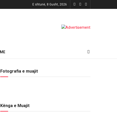
E shtunë, 8 Gusht, 2026
HME
Fotografia e muajit
Kënga e Muajit