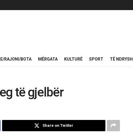
KE/RAJONI/BOTA
MËRGATA
KULTURË
SPORT
TË NDRYS
eg të gjelbër
Share on Twitter