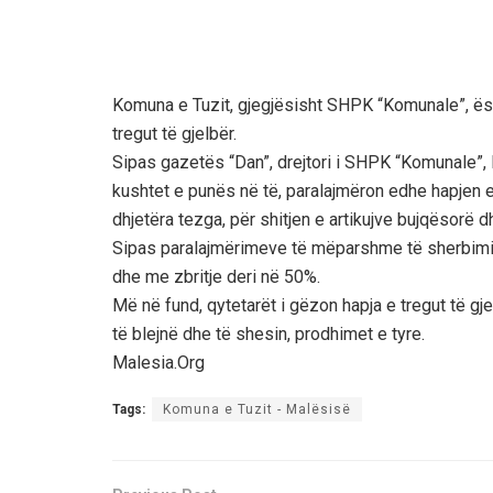
Komuna e Tuzit, gjegjësisht SHPK “Komunale”, ësh
tregut të gjelbër.
Sipas gazetës “Dan”, drejtori i SHPK “Komunale”, N
kushtet e punës në të, paralajmëron edhe hapjen e 
dhjetëra tezga, për shitjen e artikujve bujqësorë
Sipas paralajmërimeve të mëparshme të sherbimit 
dhe me zbritje deri në 50%.
Më në fund, qytetarët i gëzon hapja e tregut të g
të blejnë dhe të shesin, prodhimet e tyre.
Malesia.Org
Tags:
Komuna e Tuzit - Malësisë