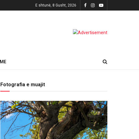
E shtunë, 8 Gusht, 2026
HME
Fotografia e muajit