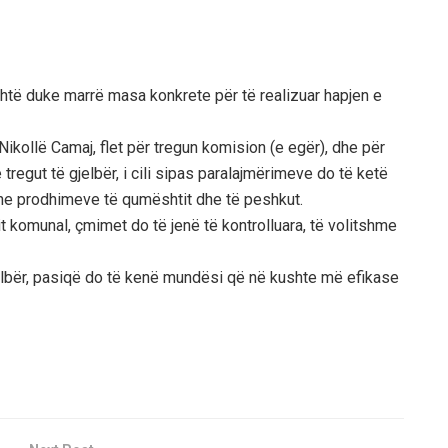
të duke marrë masa konkrete për të realizuar hapjen e
ikollë Camaj, flet për tregun komision (e egër), dhe për
tregut të gjelbër, i cili sipas paralajmërimeve do të ketë
 dhe prodhimeve të qumështit dhe të peshkut.
komunal, çmimet do të jenë të kontrolluara, të volitshme
jelbër, pasiqë do të kenë mundësi që në kushte më efikase