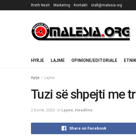
Rreth Nesh
Marketing
Kontakti
stafi@malesia.org
HYRJE
LAJME
OPINIONE/EDITORIALE
ETNI
Hyrje
Lajme
Tuzi së shpejti me tr
2 Korrik, 2020
in
Lajme
,
Headline
Share on Facebook