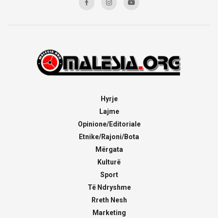
Hyrje
Lajme
Opinione/Editoriale
Etnike/Rajoni/Bota
Mërgata
Kulturë
Sport
Të Ndryshme
Rreth Nesh
Marketing