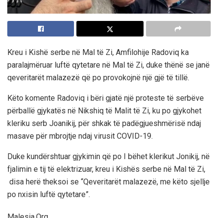
Kreu i Kishë serbe në Mal të Zi, Amfilohije Radoviq ka
paralajmëruar luftë qytetare në Mal të Zi, duke thënë se janë
qeveritarët malazezë që po provokojnë një gjë të tillë.
Këto komente Radoviq i bëri gjatë një proteste të serbëve
përballë gjykatës në Nikshiq të Malit të Zi, ku po gjykohet
kleriku serb Joanikij, për shkak të padëgjueshmërisë ndaj
masave për mbrojtje ndaj virusit COVID-19.
Duke kundërshtuar gjykimin që po I bëhet klerikut Jonikij, në
fjalimin e tij të elektrizuar, kreu i Kishës serbe në Mal të Zi,
disa herë theksoi se “Qeveritarët malazezë, me këto sjellje
po nxisin luftë qytetare”.
Malesia.Org