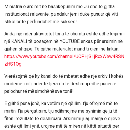
Ministria e arsimit në bashkëpunim me Ju dhe të gjitha
institucionat relavante, pa ndalur jemi duke punuar që viti
shkollor të përfundohet me sukses!
Andaj një ndër aktivitetet tona të shumta është edhe krijimi i
një KANALI të posaçëm në YOUTUBE enkas për arsimin në
gjuhën shqipe. Të gjitha materialet mund ti gjeni në linkun:
https://www.youtube.com/channel/UCPHjS1jRcxWew4RSN
zHS1Og
Vlerësojmë që ky kanal do të mbetet edhe një arkiv i kohës
moderne i cili, ndër të tjera do të dëshmoj edhe punën e
palodhur të mësimdhënësve tonë!
E gjithë puna jonë, ka vetëm një qëllim, t’ju ofrojmë më të
mirën, t’ju përgatisim, t’ju ndihmojmë me synimin që ju të
fitoni rezultate të dëshiruara. Arsimimi juaj, marrja e dijeve
është qëllimi ynë, urojmë më të mirën në këtë situatë për