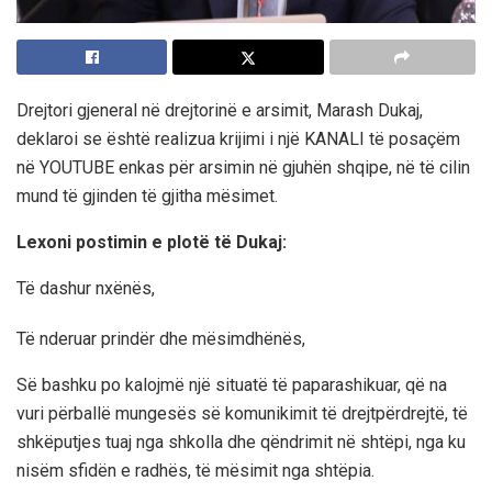
Drejtori gjeneral në drejtorinë e arsimit, Marash Dukaj,
deklaroi se është realizua krijimi i një KANALI të posaçëm
në YOUTUBE enkas për arsimin në gjuhën shqipe, në të cilin
mund të gjinden të gjitha mësimet.
Lexoni postimin e plotë të Dukaj:
Të dashur nxënës,
Të nderuar prindër dhe mësimdhënës,
Së bashku po kalojmë një situatë të paparashikuar, që na
vuri përballë mungesës së komunikimit të drejtpërdrejtë, të
shkëputjes tuaj nga shkolla dhe qëndrimit në shtëpi, nga ku
nisëm sfidën e radhës, të mësimit nga shtëpia.