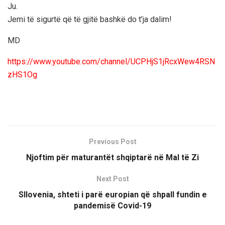
Ju.
Jemi të sigurtë që të gjitë bashkë do t’ja dalim!
MD
https://www.youtube.com/channel/UCPHjS1jRcxWew4RSN
zHS1Og
Previous Post
Njoftim për maturantët shqiptarë në Mal të Zi
Next Post
Sllovenia, shteti i parë europian që shpall fundin e
pandemisë Covid-19