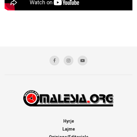
Hyrje
Lajme
Opinione/Editoriale