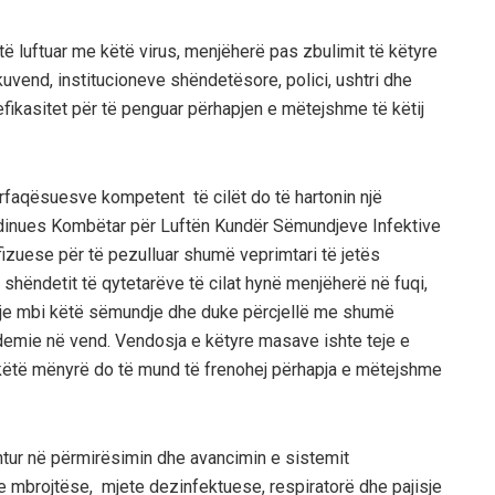
 të luftuar me këtë virus, menjëherë pas zbulimit të këtyre
, kuvend, institucioneve shëndetësore, polici, ushtri dhe
efikasitet për të penguar përhapjen e mëtejshme të këtij
rfaqësuesve kompetent të cilët do të hartonin një
Koordinues Kombëtar për Luftën Kundër Sëmundjeve Infektive
izuese për të pezulluar shumë veprimtari të jetës
shëndetit të qytetarëve të cilat hynë menjëherë në fuqi,
rje mbi këtë sëmundje dhe duke përcjellë me shumë
idemie në vend. Vendosja e këtyre masave ishte teje e
ëtë mënyrë do të mund të frenohej përhapja e mëtejshme
htur në përmirësimin dhe avancimin e sistemit
 mbrojtëse, mjete dezinfektuese, respiratorë dhe pajisje