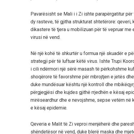
Pavarësisht se Mali i i Zi ishte parapërgatitur për
dy rasteve, të gjitha strukturat shtetërore: qeveri
dikastere të tjera u mobilizuan për të vepruar me 
virusi në vend.
Në një kohë të shkurtër u formua një skuadër e pë
strategji për të luftuar këtë virus. Ishte Trupi 
i cili ndërmori një sërë masash të përkohshme kuf
shoqërore të favorshme për mbrojtjen e jetës dhe 
duke mundësuar kështu një kontroll dhe mbikëqy
përgjegjësi dhe kujdes gjithë rrjedhën e kësaj ep
mirëseardhur dhe e nevojshme, sepse vetëm në k
e kësaj epidemie.
Qeveria e Malit të Zi veproi menjëherë dhe pares
shëndetësor në vend, duke blerë maska dhe mjete