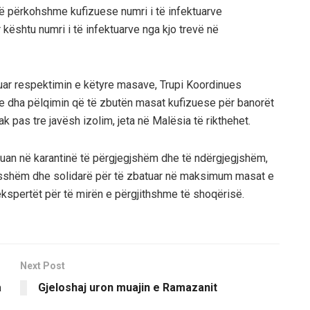
të përkohshme kufizuese numri i të infektuarve
 kështu numri i të infektuarve nga kjo trevë në
uar respektimin e këtyre masave, Trupi Koordinues
 dha pëlqimin që të zbutën masat kufizuese për banorët
pas tre javësh izolim, jeta në Malësia të rikthehet.
guan në karantinë të përgjegjshëm dhe të ndërgjegjshëm,
desshëm dhe solidarë për të zbatuar në maksimum masat e
n ekspertët për të mirën e përgjithshme të shoqërisë.
Next Post
a
Gjeloshaj uron muajin e Ramazanit