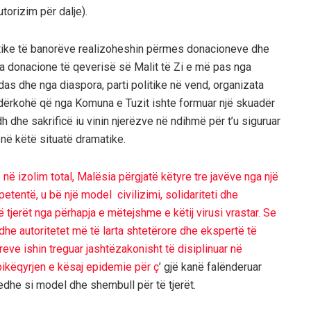
torizim për dalje).
 jetike të banorëve realizoheshin përmes donacioneve dhe
nga donacione të qeverisë së Malit të Zi e më pas nga
as dhe nga diaspora, parti politike në vend, organizata
 ndërkohë që nga Komuna e Tuzit ishte formuar një skuadër
h dhe sakrificë iu vinin njerëzve në ndihmë për t’u siguruar
në këtë situatë dramatike.
 në izolim total, Malësia përgjatë këtyre tre javëve nga një
etentë, u bë një model civilizimi, solidariteti dhe
 tjerët nga përhapja e mëtejshme e këtij virusi vrastar. Se
dhe autoritetet më të larta shtetërore dhe ekspertë të
eve ishin treguar jashtëzakonisht të disiplinuar në
bikëqyrjen e kësaj epidemie për ç
’ gjë kanë falënderuar
edhe si model dhe shembull për të tjerët.