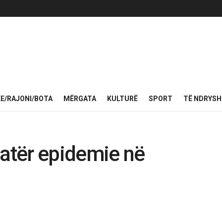
KE/RAJONI/BOTA
MËRGATA
KULTURË
SPORT
TË NDRYS
vatër epidemie në