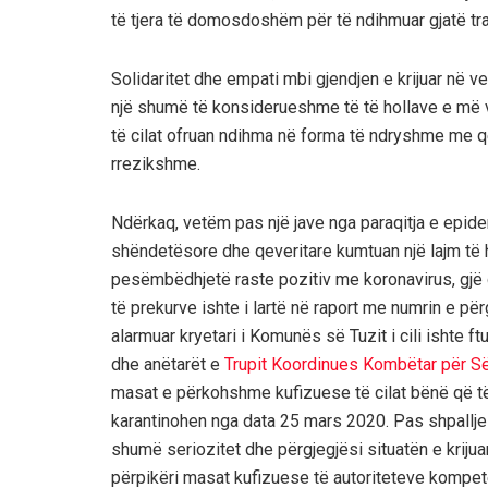
të tjera të domosdoshëm për të ndihmuar gjatë tr
Solidaritet dhe empati mbi gjendjen e krijuar në v
një shumë të konsiderueshme të të hollave e më 
të cilat ofruan ndihma në forma të ndryshme me q
rrezikshme.
Ndërkaq, vetëm pas një jave nga paraqitja e epid
shëndetësore dhe qeveritare kumtuan një lajm të h
pesëmbëdhjetë raste pozitiv me koronavirus, gjë q
të prekurve ishte i lartë në raport me numrin e p
alarmuar kryetari i Komunës së Tuzit i cili ishte f
dhe anëtarët e
Trupit Koordinues Kombëtar për Së
masat e përkohshme kufizuese të cilat bënë që të 
karantinohen nga data 25 mars 2020. Pas shpallj
shumë seriozitet dhe përgjegjësi situatën e krijua
përpikëri masat kufizuese të autoriteteve kompet