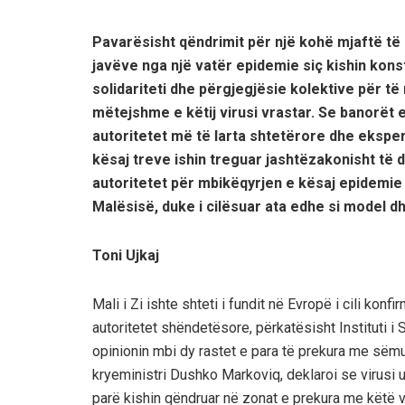
Pavarësisht qëndrimit për një kohë mjaftë të g
javëve nga një vatër epidemie siç kishin kons
solidariteti dhe përgjegjësie kolektive për të
mëtejshme e këtij virusi vrastar. Se banorët 
autoritetet më të larta shtetërore dhe ekspe
kësaj treve ishin treguar jashtëzakonisht të d
autoritetet për mbikëqyrjen e kësaj epidemie
Malësisë, duke i cilësuar ata edhe si model dh
Toni Ujkaj
Mali i Zi ishte shteti i fundit në Evropë i cili kon
autoritetet shëndetësore, përkatësisht Instituti i
opinionin mbi dy rastet e para të prekura me sëm
kryeministri Dushko Markoviq, deklaroi se virusi 
parë kishin qëndruar në zonat e prekura me këtë v