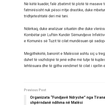
Në këtë kuadër, falë zbatimit të plotë të masave 
fatmirësisht nuk pësoi rritje drastike, duke mbetur
tridhjeteshtatë deri më tani.
Ndërkaq, duke analizuar situatën dhe duke vlerës
Kombëtar për Luftën Kundër Sëmundjeve Infektive
e Komunës së Tuzit të cilat mundësuan që sadopak 
Megjithëkëtë, banorët e Malësisë ashtu siç u tre
duhet të vazhdojnë të jenë edhe më tutje të kuj
lehtësuara dhe të gjitha vendimet të cilat i sjelli
Previous Post
Organizata “Fundjavë Ndryshe” nga Tiran
shpërndanë ndihma në Malësi