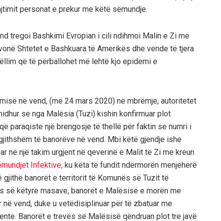
ajtimit personat e prekur me këtë sëmundje.
end tregoi Bashkimi Evropian i cili ndihmoi Malin e Zi me
vonë Shtetet e Bashkuara të Amerikës dhe vende të tjera
ëllim që të përballohet më lehtë kjo epidemi e
emisë në vend, (më 24 mars 2020) në mbrëmje, autoritetet
idhur se nga Malësia (Tuzi) kishin konfirmuar plot
ë paraqiste një brengosje të thellë për faktin se numri i
ërgjithshëm të banorëve në vend. Mbi këtë gjendje ishe
tuar në një takim urgjent në qeverinë e Malit të Zi me kreun
mundjet Infektive,
ku këta të fundit ndërmorën menjëherë
gjithë banorët e territorit të Komunës së Tuzit të
es së këtyre masave, banorët e Malësisë e morën me
r në vend, duke u vetëdisiplinuar për të zbatuar me
ente. Banorët e trevës së Malësisë qëndruan plot tre javë