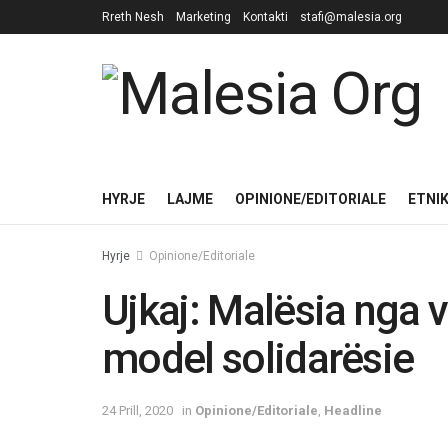
Rreth Nesh
Marketing
Kontakti
stafi@malesia.org
HYRJE
LAJME
OPINIONE/EDITORIALE
ETNI
Hyrje
Opinione/Editoriale
Ujkaj: Malësia nga 
model solidarësie
24 Prill, 2020
in
Opinione/Editoriale
,
Headline