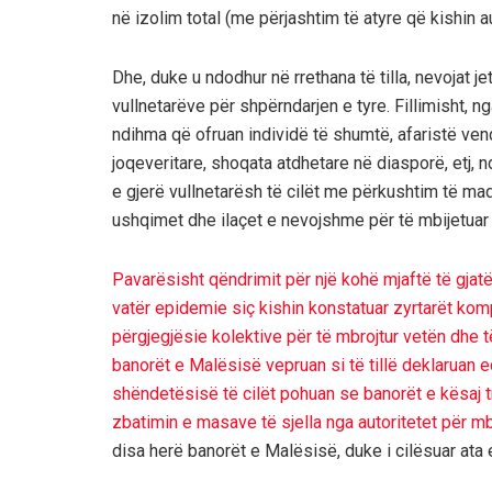
në izolim total (me përjashtim të atyre që kishin au
Dhe, duke u ndodhur në rrethana të tilla, nevojat
vullnetarëve për shpërndarjen e tyre. Fillimisht, 
ndihma që ofruan individë të shumtë, afaristë vend
joqeveritare, shoqata atdhetare në diasporë, etj,
e gjerë vullnetarësh të cilët me përkushtim të mad
ushqimet dhe ilaçet e nevojshme për të mbijetuar 
Pavarësisht qëndrimit për një kohë mjaftë të gjatë
vatër epidemie siç kishin konstatuar zyrtarët komp
përgjegjësie kolektive për të mbrojtur vetën dhe të
banorët e Malësisë vepruan si të tillë deklaruan e
shëndetësisë të cilët pohuan se banorët e kësaj tr
zbatimin e masave të sjella nga autoritetet për m
disa herë banorët e Malësisë, duke i cilësuar ata 