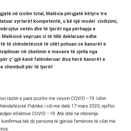
jatë në izolim total, Malësia përgjatë këtyre tre
tatuar zyrtarët kompetentë, u bë një model civilizimi,
 mbrojtur vetën dhe të tjerët nga përhapja e
e Malësisë vepruan si të tillë deklaruan edhe
rtë të shëndetësisë të cilët pohuan se banorët e
isiplinuar në zbatimin e masave të sjella nga
 për ç
’
gjë kanë falënderuar disa herë banorët e
e shembull për të tjerët
firmoi rastin e parë pozitiv me virusin COVID –19. Ishin
 Shëndetësisë Publike i cili më datë 17 mars 2020, njoftoi
undjen infektive COVID –19. Atë ditë në mbrëmje
u konfirmua tek dy persona të gjinisë femërore të cilat më
irus.