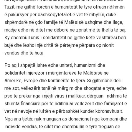
Tuzit, me gjithë forcën e
humanitetit
të tyre ofruan ndihmën
e pakursyer për bashkëqytetarët e vet të mbyllur, duke
shpërndarë në çdo familje të Malësisë ushqime dhe ilaçe,
madje edhe në ditët me
dëborë në zonat më të thella të saj.
Ky shembull unik i solidaritetit në gjithë këtë vështirësi bëri
bujë dhe lëshoi një dritë të përtejme përpara opinionit
vendas dhe të huaj.
Po aq i shpejtë ishte edhe uniteti, humanizmi dhe
solidariteti njerëzor i mër
gimtarëve të Malësisë në
Amerikë
, Evropë dhe kontinente të tjera. Si gjithmonë deri
më sot, vëllezërit tanë në mërgim dhe shoqatat e tyre, edhe
pse të prekur nga i njëjti virus i mallkuar, dërguan ndihma të
shumta financiare për të ndihmuar vëllezërit dhe familjarët e
vet në nevojë në luftën e përbashkët kundër
koronavirusit
.
Nga ana tjetër, nuk munguan as donacionet nga kompani dhe
individë vendas, të cilët me shembullin e tyre treguan se