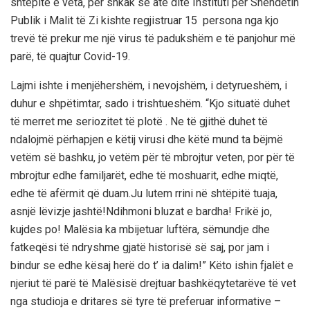
shtëpitë e veta, për shkak se atë ditë Instituti për Shëndetin
Publik i Malit të Zi kishte regjistruar 15 persona nga kjo
trevë të prekur me një virus të padukshëm e të panjohur më
parë, të quajtur Covid-19.
Lajmi ishte i menjëhershëm, i nevojshëm, i detyrueshëm, i
duhur e shpëtimtar, sado i trishtueshëm. “
Kjo situatë duhet
të merret me seriozitet të plotë
.
Ne të gjithë duhet të
ndalojmë përhapjen e këtij virusi dhe këtë mund ta bëjmë
vetëm së bashku, jo vetëm për të mbrojtur veten, por për të
mbrojtur edhe familjarët, edhe të moshuarit, edhe miqtë,
edhe të afërmit që duam.
Ju lutem rrini në shtëpitë tuaja,
asnjë lëvizje jashtë!
Ndihmoni bluzat e bardha! Frikë jo,
kujdes po!
M
alësia ka mbijetuar luftëra, sëmundje dhe
fatkeqësi të nd
ryshme gjatë historisë së saj, por
jam i
bindur se edhe
kësaj herë do t’ ia dalim
!
” Këto ishin fjalët e
njeriut të parë të Malësisë drejtuar bashkëqytetarëve të vet
nga studioja e dritares së tyre të preferuar informative –