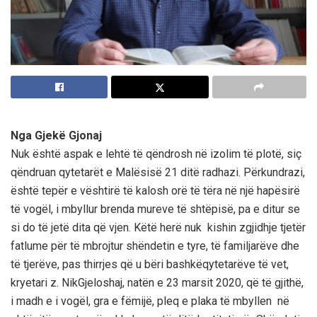
Nga Gjekë Gjonaj
Nuk është aspak e lehtë të qëndrosh në izolim të plotë, siç
qëndruan qytetarët e Malësisë 21 ditë radhazi. Përkundrazi,
është tepër e vështirë të kalosh orë të tëra në një hapësirë
të vogël, i mbyllur brenda mureve të shtëpisë, pa e ditur se
si do të jetë dita që vjen. Këtë herë nuk kishin zgjidhje tjetër
fatlume për të mbrojtur shëndetin e tyre, të familjarëve dhe
të tjerëve, pas thirrjes që u bëri bashkëqytetarëve të vet,
kryetari z.
Nik
Gjeloshaj
, natën e 23 marsit 2020, që të gjithë,
i madh e i vogël, gra e fëmijë, pleq e plaka të mbyllen në