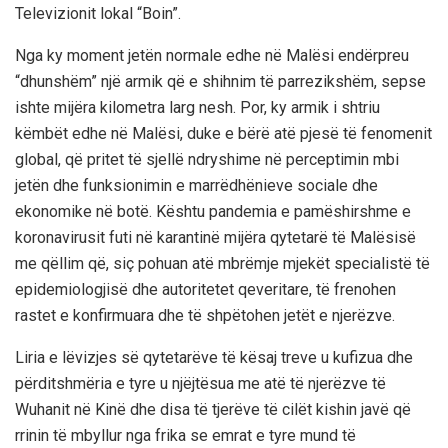
Televizionit lokal “
Boin
”.
Nga ky moment jetën normale edhe në Malësi e
ndërpreu
“dhunshëm” një armik që e shihnim të parrezikshëm, sepse
ishte mijëra kilometra larg nesh. Por, ky armik i shtriu
këmbët edhe në Malësi, duke e bërë atë pjesë të fenomenit
global, që pritet të sjellë ndryshime në perceptimin mbi
jetën dhe funksionimin e marrëdhënieve sociale dhe
ekonomike në botë. Kështu pandemia e pamëshirshme e
koronavirusit
futi në
karantinë mijëra qytetarë të Malësisë
me qëllim që, siç pohuan atë mbrëmje mjekët specialistë të
epidemiologjisë dhe autoritetet qeveritare, të frenohen
rastet e konfirmuara dhe të shpëtohen jetët e njerëzve.
Liria e lëvizjes së qytetarëve të kësaj treve u kufizua dhe
përditshmëria e tyre u njëjtësua me atë të njerëzve të
Wuhanit
në Kinë dhe disa të tjerëve të cilët kishin javë që
rrinin të mbyllur nga frika se emrat e tyre mund të