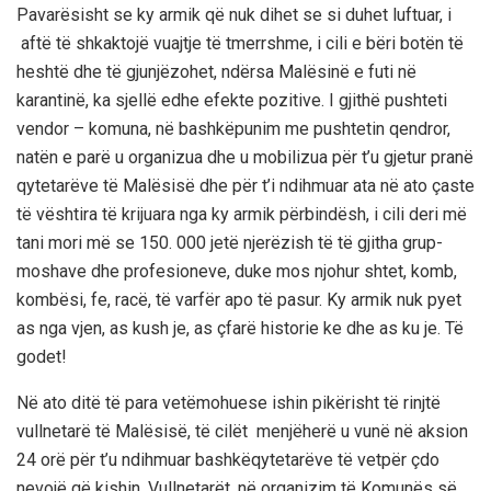
Pavarësisht se ky armik që nuk dihet se si duhet luftuar, i
aftë të shkaktojë vuajtje të tmerrshme, i cili e bëri botën të
heshtë dhe të gjunjëzohet, ndërsa Malësinë e futi në
karantinë, ka sjellë edhe efekte pozitive.
I gjithë pushteti
vendor – komuna, në bashkëpunim me pushtetin qendror,
natën e parë u organizua dhe u mobilizua për t’u gjetur pranë
qytetarëve të Malësisë dhe për t’i ndihmuar ata në ato çaste
të vështira të krijuara nga ky armik përbindësh, i cili deri më
tani mori më se 150
.
000 jetë njerëzish të
të
gjitha grup-
moshave dhe profesioneve, duke mos njohur shtet, komb,
kombësi, fe, racë, të varfër apo të pasur.
Ky armik nuk pyet
as nga vjen, as kush je, as çfarë historie ke dhe as ku je. Të
godet!
Në ato ditë të para vetëmohuese ishin pikërisht të rinjtë
vullnetarë të Malësisë, të cilët menjëherë u vunë në aksion
24 orë për t’u ndihmuar bashkëqytetarëve të vet
për çdo
nevojë që kishin. Vullnetarët
, në organizim të Komunës së