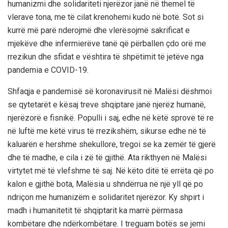
humanizmi dhe solidariteti njerëzor janë në themel të
vlerave tona, me të cilat krenohemi kudo në botë.
Sot si
kurrë më parë nderojmë dhe vlerësojmë sakrificat e
mjekëve dhe infermierëve tanë që përballen çdo orë me
rrezikun dhe sfidat e vështira të shpëtimit të jetëve nga
pandemia e COVID-19.
Shfaqja e
pandemisë së
koronav
i
rusit
në Malësi dëshmoi
se qytetarët e kësaj treve shqiptare janë njerëz humanë,
njerëzorë e fisnikë. Populli i
saj, edhe në këtë sprovë
të re
në luftë me këtë virus të rrezikshëm, sikurse edhe në të
kaluarën e hershme shekullore, tregoi se ka zemër të gjerë
dhe të madhe, e cila i zë të gjithë.
Ata rikthyen në Malësi
virtytet më të vlefshme të saj.
Në këto ditë të errëta që po
kalon e gjithë bota, Malësia
u shndërrua në një yll që po
ndriçon me humanizëm e solidaritet njerëzor. Ky
shpirt i
madh i
humanitetit
të shqiptarit ka marrë përmasa
kombëtare dhe ndërkombëtare. I treguam botës se jemi