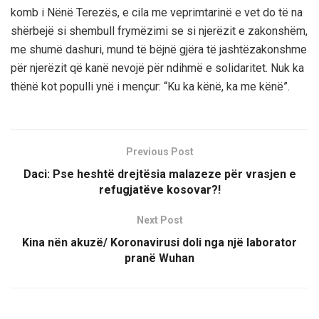
komb i Nënë Terezës, e cila me veprimtarinë e vet do të na
shërbejë si shembull frymëzimi se si nj
erëzit e zakonshëm,
me shumë dashuri, mund të bëjnë gjëra të jashtëzakonshme
për njerëzit që kanë nevojë për ndihmë e solidaritet. Nuk ka
thënë kot populli ynë i mençur: “Ku ka
kënë
, ka me
kënë
”.
Previous Post
Daci: Pse heshtë drejtësia malazeze për vrasjen e
refugjatëve kosovar?!
Next Post
Kina nën akuzë/ Koronavirusi doli nga një laborator
pranë Wuhan