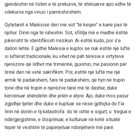
gjendeshin në listën e të prekurve, të shëruarve apo edhe të
vdekurve nga virusi i pamëshirshëm.
Qytetarët e Malësisë deri më sot “të keqen” e kanë pas të
njohur. Dinin nga të ruheshin
. Sot, sfilitja më e madhe është
pikërisht të identifikosh rrezikun. Ai është kudo, por s’e
dallon lehtë.
E gjithë Malësia e kuptoi se nuk është një luftë
si luftërat tradicionale, ku vihet në pah tërësia e virtyteve
njerëzore që lidhet me trimërinë, guximin, me pasionin për
lirinë deri në vetë sakrifikim. Por, është një luftë me një
armik të padukshëm, fare të padukshëm, që hyn në trupin
tonë dhe në trupin e njerëzve tanë më të dashur, duke
kërcënuar shëndetin dhe jetën e atyre.
Ajo, duke m
os pasur
zgjidhje
tjetër dhe duke e kuptuar se nëse gjithçka do t’ia
linin në dorën e tij katastrofa do të ishte e sigurt,
u tregua e
ndërgjegjshme, e disiplinuar, e kulturuar në këtë situatë
tepër të vështirë të
papërjetuar
ndonjëherë më parë.