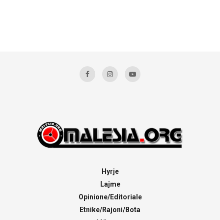
Hyrje
Lajme
Opinione/Editoriale
Etnike/Rajoni/Bota