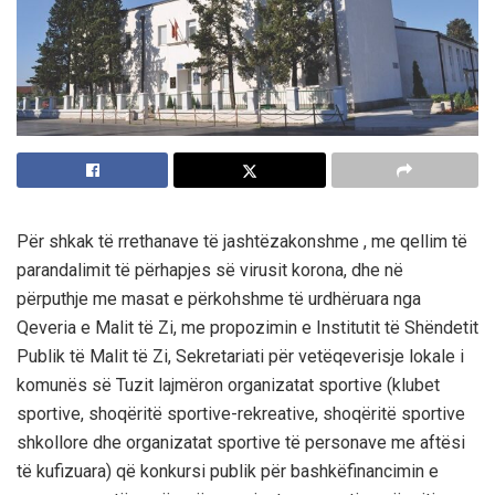
Për shkak të rrethanave të jashtëzakonshme , me qellim të
parandalimit të përhapjes së virusit korona, dhe në
përputhje me masat e përkohshme të urdhëruara nga
Qeveria e Malit të Zi, me propozimin e Institutit të Shëndetit
Publik të Malit të Zi, Sekretariati për vetëqeverisje lokale i
komunës së Tuzit lajmëron organizatat sportive (klubet
sportive, shoqëritë sportive-rekreative, shoqëritë sportive
shkollore dhe organizatat sportive të personave me aftësi
të kufizuara) që konkursi publik për bashkëfinancimin e