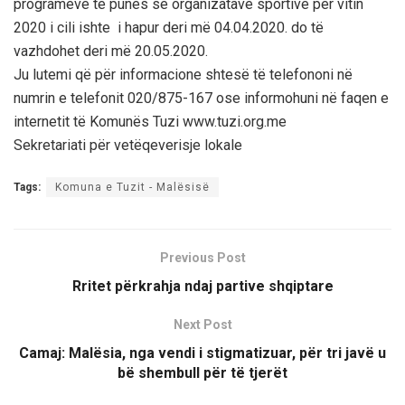
programeve të punës së organizatave sportive për vitin
2020 i cili ishte i hapur deri më 04.04.2020. do të
vazhdohet deri më 20.05.2020.
Ju lutemi që për informacione shtesë të telefononi në
numrin e telefonit 020/875-167 ose informohuni në faqen e
internetit të Komunës Tuzi www.tuzi.org.me
Sekretariati për vetëqeverisje lokale
Tags:
Komuna e Tuzit - Malësisë
Previous Post
Rritet përkrahja ndaj partive shqiptare
Next Post
Camaj: Malësia, nga vendi i stigmatizuar, për tri javë u
bë shembull për të tjerët