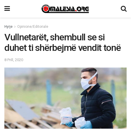
Hyrje
Opinione/Editoriale
Vullnetarët, shembull se si
duhet ti shërbejmë vendit tonë
8 Prill, 2020