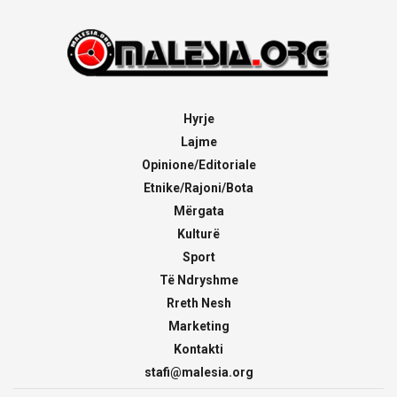
Hyrje
Lajme
Opinione/Editoriale
Etnike/Rajoni/Bota
Mërgata
Kulturë
Sport
Të Ndryshme
Rreth Nesh
Marketing
Kontakti
stafi@malesia.org