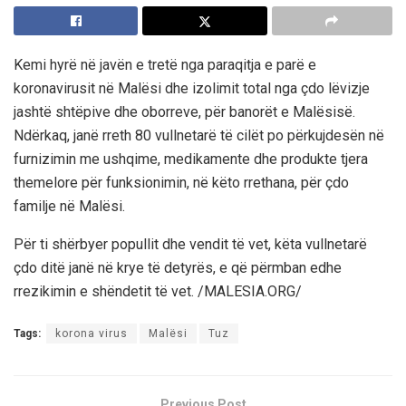
Kemi hyrë në javën e tretë nga paraqitja e parë e
koronavirusit në Malësi dhe izolimit total nga çdo lëvizje
jashtë shtëpive dhe oborreve, për banorët e Malësisë.
Ndërkaq, janë rreth 80 vullnetarë të cilët po përkujdesën në
furnizimin me ushqime, medikamente dhe produkte tjera
themelore për funksionimin, në këto rrethana, për çdo
familje në Malësi.
Për ti shërbyer popullit dhe vendit të vet, këta vullnetarë
çdo ditë janë në krye të detyrës, e që përmban edhe
rrezikimin e shëndetit të vet. /MALESIA.ORG/
Tags:
korona virus
Malësi
Tuz
Previous Post