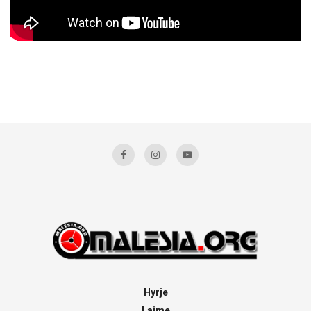
Hyrje
Lajme