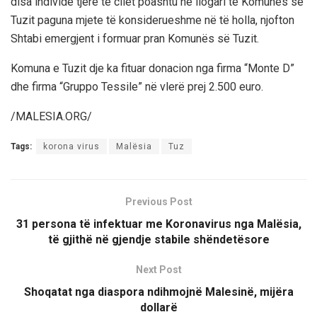
disa individë tjerë të cilët poashtu në llogari të Komunës së
Tuzit paguna mjete të konsiderueshme në të holla, njofton
Shtabi emergjent i formuar pran Komunës së Tuzit.
Komuna e Tuzit dje ka fituar donacion nga firma “Monte D”
dhe firma “Gruppo Tessile” në vlerë prej 2.500 euro.
/MALESIA.ORG/
Tags:
korona virus
Malësia
Tuz
Previous Post
31 persona të infektuar me Koronavirus nga Malësia,
të gjithë në gjendje stabile shëndetësore
Next Post
Shoqatat nga diaspora ndihmojnë Malesinë, mijëra
dollarë