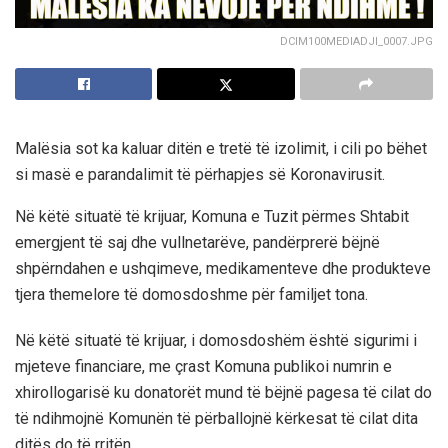
DCIM100MEDIADJI_0007.JPG
Malësia sot ka kaluar ditën e tretë të izolimit, i cili po bëhet
si masë e parandalimit të përhapjes së Koronavirusit.
Në këtë situatë të krijuar, Komuna e Tuzit përmes Shtabit
emergjent të saj dhe vullnetarëve, pandërprerë bëjnë
shpërndahen e ushqimeve, medikamenteve dhe produkteve
tjera themelore të domosdoshme për familjet tona.
Në këtë situatë të krijuar, i domosdoshëm është sigurimi i
mjeteve financiare, me çrast Komuna publikoi numrin e
xhirollogarisë ku donatorët mund të bëjnë pagesa të cilat do
të ndihmojnë Komunën të përballojnë kërkesat të cilat dita
ditës do të rritën.