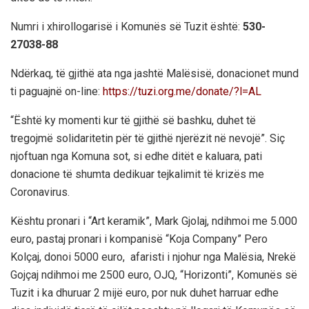
Numri i xhirollogarisë i Komunës së Tuzit është:
530-
27038-88
Ndërkaq, të gjithë ata nga jashtë Malësisë, donacionet mund
ti paguajnë on-line:
https://tuzi.org.me/donate/?l=AL
“Është ky momenti kur të gjithë së bashku, duhet të
tregojmë solidaritetin për të gjithë njerëzit në nevojë”. Siç
njoftuan nga Komuna sot, si edhe ditët e kaluara, pati
donacione të shumta dedikuar tejkalimit të krizës me
Coronavirus.
Kështu pronari i “Art keramik”, Mark Gjolaj, ndihmoi me 5.000
euro, pastaj pronari i kompanisë “Koja Company” Pero
Kolçaj, donoi 5000 euro, afaristi i njohur nga Malësia, Nrekë
Gojçaj ndihmoi me 2500 euro, OJQ, “Horizonti”, Komunës së
Tuzit i ka dhuruar 2 mijë euro, por nuk duhet harruar edhe