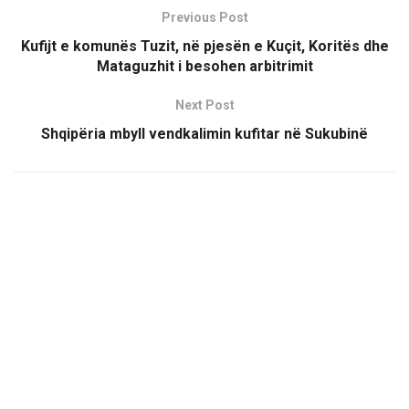
Previous Post
Kufijt e komunës Tuzit, në pjesën e Kuçit, Koritës dhe
Mataguzhit i besohen arbitrimit
Next Post
Shqipëria mbyll vendkalimin kufitar në Sukubinë