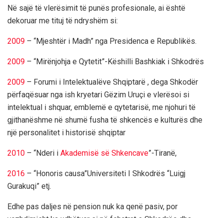
Në sajë të vlerësimit të punës profesionale, ai është
dekoruar me tituj të ndryshëm si:
2009
– “Mjeshtër i Madh” nga Presidenca e Republikës.
2009
– “Mirënjohja e Qytetit”-Këshilli Bashkiak i Shkodrës
2009
– Forumi i Intelektualëve Shqiptarë , dega Shkodër
përfaqësuar nga ish kryetari Gëzim Uruçi e vlerësoi si
intelektual i shquar, emblemë e qytetarisë, me njohuri të
gjithanëshme në shumë fusha të shkencës e kulturës dhe
një personalitet i historisë shqiptar
2010
– “Nderi i
Akademisë së Shkencave
”-Tiranë,
2016
– “Honoris causa”Universiteti I Shkodrës “Luigj
Gurakuqi” etj.
Edhe pas daljes në pension nuk ka qenë pasiv, por