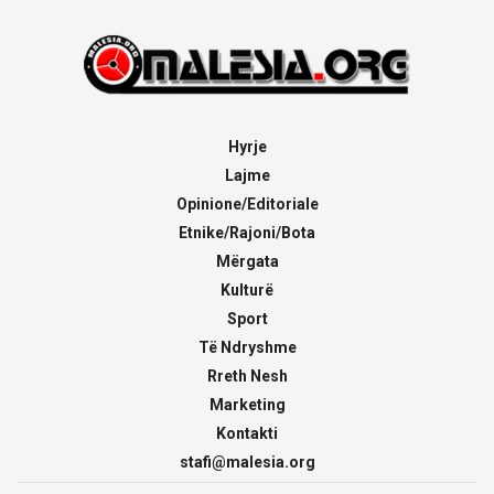
Hyrje
Lajme
Opinione/Editoriale
Etnike/Rajoni/Bota
Mërgata
Kulturë
Sport
Të Ndryshme
Rreth Nesh
Marketing
Kontakti
stafi@malesia.org