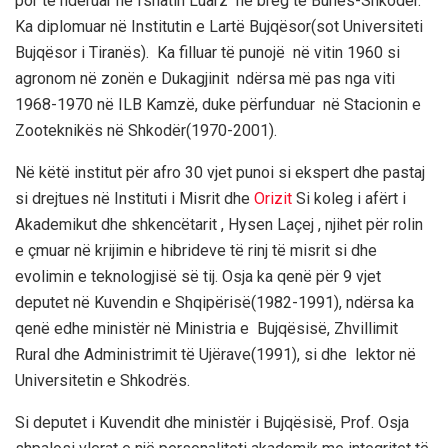
por të nderuar në fshatin Luarz në breg të Bunës-Shkodër.
Ka diplomuar në Institutin e Lartë Bujqësor(sot Universiteti
Bujqësor i Tiranës). Ka filluar të punojë në vitin 1960 si
agronom në zonën e Dukagjinit ndërsa më pas nga viti
1968-1970 në ILB Kamzë, duke përfunduar në Stacionin e
Zooteknikës në Shkodër(1970-2001).
Në këtë institut për afro 30 vjet punoi si ekspert dhe pastaj
si drejtues në Instituti i Misrit dhe
Orizit
Si koleg i afërt i
Akademikut dhe shkencëtarit , Hysen Laçej , njihet për rolin
e çmuar në krijimin e hibrideve të rinj të misrit si dhe
evolimin e teknologjisë së tij. Osja ka qenë për 9 vjet
deputet në Kuvendin e Shqipërisë(1982-1991), ndërsa ka
qenë edhe ministër në Ministria e Bujqësisë, Zhvillimit
Rural dhe Administrimit të Ujërave(1991), si dhe lektor në
Universitetin e Shkodrës.
Si deputet i Kuvendit dhe ministër i Bujqësisë, Prof. Osja