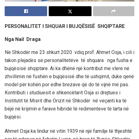
PERSONALITET I SHQUAR I BUJQËSISË SHQIPTARE
Nga Nail Draga
Në Shkodër me 23 shkurt 2020 vdiq prof. Ahmet Osja, i cili i
takon plejadës së personalitetëve të shquara nga fusha e
bujqësisë shqiptare. Ai ka dhënë një kontribut me vlerë në
zhvillimin në fushën e bujqësisë dhe të ushqimit, duke qenë
model për kohën por edhe brezave që do të vijnë më pas.
Kontributi i studiuesit e shkencëtarit Osja si drejtues i
Institutit të Misrit dhe Orizit në Shkodër në veçanti ka të
bëjë në krijimin e farave hibride të redimenteve të larta në
bujqësi.
Ahmet Osja ka lindur në vitin 1939 në një familje të thjeshtë