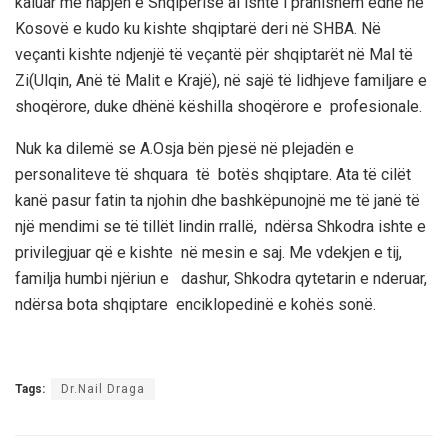
kaluar me hapjen e Shqipërisë ai ishte i pranishëm edhe në
Kosovë e kudo ku kishte shqiptarë deri në SHBA. Në
veçanti kishte ndjenjë të veçantë për shqiptarët në Mal të
Zi(Ulqin, Anë të Malit e Krajë), në sajë të lidhjeve familjare e
shoqërore, duke dhënë këshilla shoqërore e profesionale.
Nuk ka dilemë se A.Osja bën pjesë në plejadën e
personaliteve të shquara të botës shqiptare. Ata të cilët
kanë pasur fatin ta njohin dhe bashkëpunojnë me të janë të
një mendimi se të tillët lindin rrallë, ndërsa Shkodra ishte e
privilegjuar që e kishte në mesin e saj. Me vdekjen e tij,
familja humbi njëriun e dashur, Shkodra qytetarin e nderuar,
ndërsa bota shqiptare enciklopedinë e kohës sonë.
Tags:
Dr.Nail Draga