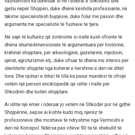
vazhdimisht ka udhëtuar si në fshatrat e Shkodrës dhe
gjetiu nëpër Shqipëri, duke dhënë këshilla profesioanle, në
takime specialistësh bujqësie, duke folur me pasion dhe
argumenta me specialistë të fushave të tjera.
Në sajë të kulturës që zotëronte si rrallë kush ofronte të
dhëna shumëdimensionale të argumentuara për historinë,
krahinat shqiptare, për arkeologjinë, gazetarinë, mjedisin,
ujërat, agroturizmin etj., duke ofruar të dhëna me interes për
identitetin shqiptar nga kohërat e hershme e deri në ditët
tona. Dhe njohuri e dituri të tilla ka pasur mundësi të ofrojë
vetëm një person enciklopedik që ishte i rrallë për
Shkodrën dhe botën shqiptare.
Ai ishte një emër i nderuar jo vetëm në Shkodër por në gjithë
Shqipërinë, sepse ai kishte kudo miq, njerëz të
profesioneve dhe moshave të ndryshme nga Vermoshi e
deri në Konispol. Ndërsa pas vitëve 90-ta të shekullit të