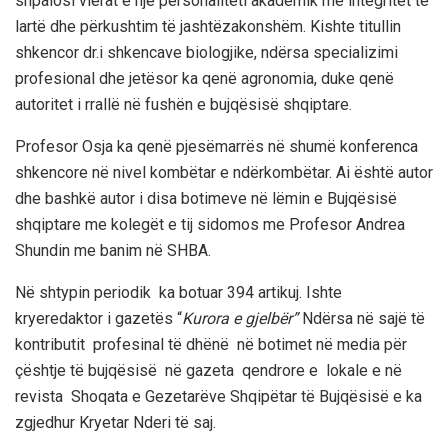
shpalosi vlerat e një personaliteti akademik me integritet të
lartë dhe përkushtim të jashtëzakonshëm. Kishte titullin
shkencor dr.i shkencave biologjike, ndërsa specializimi
profesional dhe jetësor ka qenë agronomia, duke qenë
autoritet i rrallë në fushën e bujqësisë shqiptare.
Profesor Osja ka qenë pjesëmarrës në shumë konferenca
shkencore në nivel kombëtar e ndërkombëtar. Ai është autor
dhe bashkë autor i disa botimeve në lëmin e Bujqësisë
shqiptare me kolegët e tij sidomos me Profesor Andrea
Shundin me banim në SHBA.
Në shtypin periodik ka botuar 394 artikuj. Ishte
kryeredaktor i gazetës “
Kurora e gjelbër”
Ndërsa në sajë të
kontributit profesinal të dhënë në botimet në media për
çështje të bujqësisë në gazeta qendrore e lokale e në
revista Shoqata e Gezetarëve Shqipëtar të Bujqësisë e ka
zgjedhur Kryetar Nderi të saj.