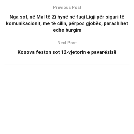
Previous Post
Nga sot, në Mal të Zi hynë në fuqi Ligji për siguri të
komunikacionit, me të cilin, përpos gjobës, parashihet
edhe burgim
Next Post
Kosova feston sot 12-vjetorin e pavarësisë