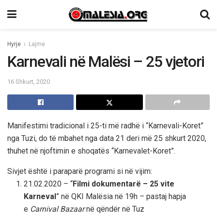
Hyrje
Lajme
Karnevali në Malësi – 25 vjetori
16 Shkurt, 2020
Manifestimi tradicional i 25-ti më radhë i “Karnevali-Koret”
nga Tuzi, do të mbahet nga data 21 deri më 25 shkurt 2020,
thuhet në njoftimin e shoqatës “Karnevalet-Koret”.
Sivjet është i paraparë programi si në vijim:
21.02.2020 – “
Filmi dokumentarë – 25 vite
Karneval
” në QKI Malësia në 19h – pastaj hapja
e
Carnival Bazaar
në qëndër në Tuz