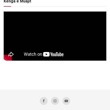
Kënga e Muajit