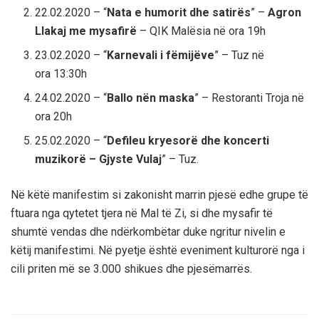
22.02.2020 – “
Nata e humorit dhe satirës
” –
Agron
Llakaj me mysafirë
– QIK Malësia në ora 19h
23.02.2020 – “
Karnevali i fëmijëve
” – Tuz në
ora 13:30h
24.02.2020 – “
Ballo nën maska
” – Restoranti Troja në
ora 20h
25.02.2020 – “
Defileu kryesorë dhe koncerti
muzikorë – Gjyste Vulaj
” – Tuz.
Në këtë manifestim si zakonisht marrin pjesë edhe grupe të
ftuara nga qytetet tjera në Mal të Zi, si dhe mysafir të
shumtë vendas dhe ndërkombëtar duke ngritur nivelin e
këtij manifestimi. Në pyetje është eveniment kulturorë nga i
cili priten më se 3.000 shikues dhe pjesëmarrës.