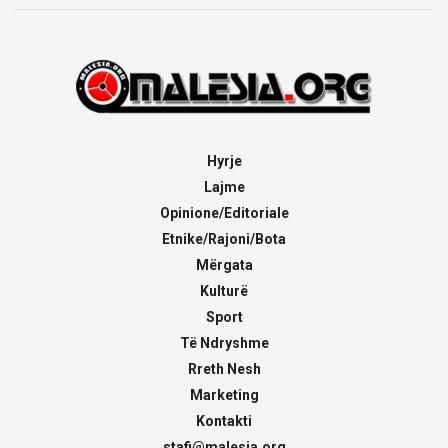
Hyrje
Lajme
Opinione/Editoriale
Etnike/Rajoni/Bota
Mërgata
Kulturë
Sport
Të Ndryshme
Rreth Nesh
Marketing
Kontakti
stafi@malesia.org