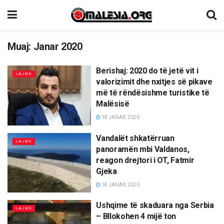
Muaj:
Janar 2020
Berishaj: 2020 do të jetë vit i
LAJME
valorizimit dhe nxitjes së pikave
më të rëndësishme turistike të
Malësisë
18 JANAR, 2020
Vandalët shkatërruan
LAJME
panoramën mbi Valdanos,
reagon drejtori i OT, Fatmir
Gjeka
18 JANAR, 2020
Ushqime të skaduara nga Serbia
LAJME
– Bllokohen 4 mijë ton