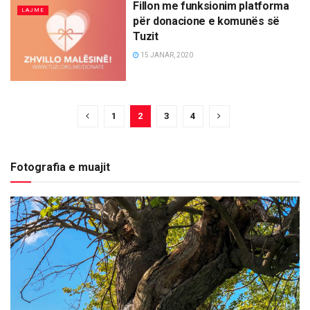
Fillon me funksionim platforma
LAJME
për donacione e komunës së
Tuzit
15 JANAR, 2020
1
2
3
4
Fotografia e muajit