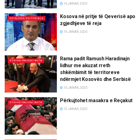
16 JANAR, 2020
Kosova në pritje të Qeverisë apo
OPINIONE/EDITORIALE
zgjedhjeve të reja
16 JANAR, 2020
Rama padit Ramush Haradinajn
ETNIKE/RAJONI/BOTA
lidhur me akuzat rreth
shkëmbimit të territoreve
ndërmjet Kosovës dhe Serbisë
16 JANAR, 2020
Përkujtohet masakra e Reçakut
ETNIKE/RAJONI/BOTA
15 JANAR, 2020