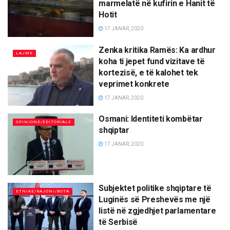
marmelatë në kufirin e Hanit të
Hotit
17 JANAR, 2020
Zenka kritika Ramës: Ka ardhur
LAJME
koha ti jepet fund vizitave të
kortezisë, e të kalohet tek
veprimet konkrete
17 JANAR, 2020
Osmani: Identiteti kombëtar
OPINIONE/EDITORIALE
shqiptar
17 JANAR, 2020
Subjektet politike shqiptare të
ETNIKE/RAJONI/BOTA
Luginës së Preshevës me një
listë në zgjedhjet parlamentare
të Serbisë