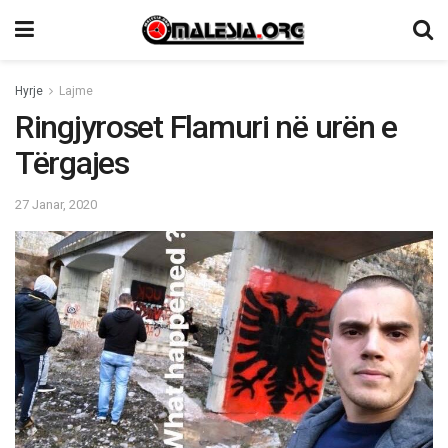
Hyrje
Lajme
Ringjyroset Flamuri në urën e
Tërgajes
27 Janar, 2020