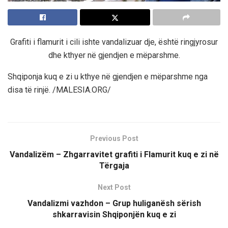
Grafiti i flamurit i cili ishte vandalizuar dje, është ringjyrosur
dhe kthyer në gjendjen e mëparshme.
Shqiponja kuq e zi u kthye në gjendjen e mëparshme nga
disa të rinjë. /MALESIA.ORG/
Previous Post
Vandalizëm – Zhgarravitet grafiti i Flamurit kuq e zi në
Tërgaja
Next Post
Vandalizmi vazhdon – Grup huliganësh sërish
shkarravisin Shqiponjën kuq e zi