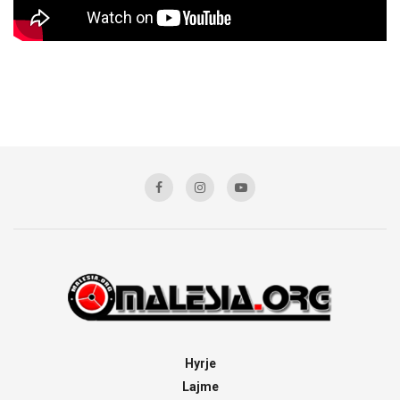
Hyrje
Lajme