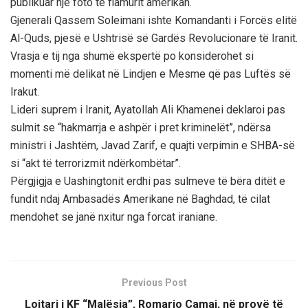
publikuar një foto të flamurit amerikan.
Gjenerali Qassem Soleimani ishte Komandanti i Forcës elitë
Al-Quds, pjesë e Ushtrisë së Gardës Revolucionare të Iranit.
Vrasja e tij nga shumë ekspertë po konsiderohet si
momenti më delikat në Lindjen e Mesme që pas Luftës së
Irakut.
Lideri suprem i Iranit, Ayatollah Ali Khamenei deklaroi pas
sulmit se “hakmarrja e ashpër i pret kriminelët”, ndërsa
ministri i Jashtëm, Javad Zarif, e quajti verpimin e SHBA-së
si “akt të terrorizmit ndërkombëtar”.
Përgjigja e Uashingtonit erdhi pas sulmeve të bëra ditët e
fundit ndaj Ambasadës Amerikane në Baghdad, të cilat
mendohet se janë nxitur nga forcat iraniane.
Previous Post
Lojtari i KF “Malësia”, Romario Camaj, në provë të