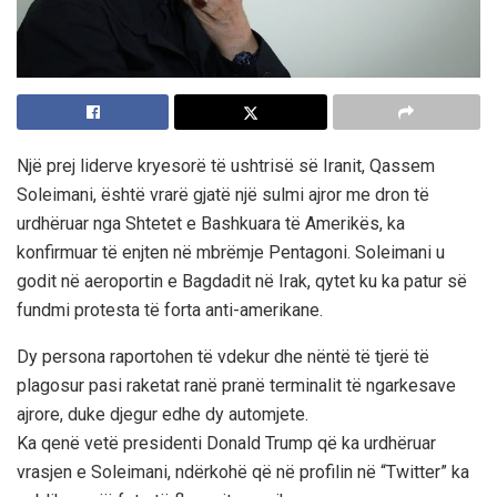
Një prej liderve kryesorë të ushtrisë së Iranit, Qassem
Soleimani, është vrarë gjatë një sulmi ajror me dron të
urdhëruar nga Shtetet e Bashkuara të Amerikës, ka
konfirmuar të enjten në mbrëmje Pentagoni. Soleimani u
godit në aeroportin e Bagdadit në Irak, qytet ku ka patur së
fundmi protesta të forta anti-amerikane.
Dy persona raportohen të vdekur dhe nëntë të tjerë të
plagosur pasi raketat ranë pranë terminalit të ngarkesave
ajrore, duke djegur edhe dy automjete.
Ka qenë vetë presidenti Donald Trump që ka urdhëruar
vrasjen e Soleimani, ndërkohë që në profilin në “Twitter” ka