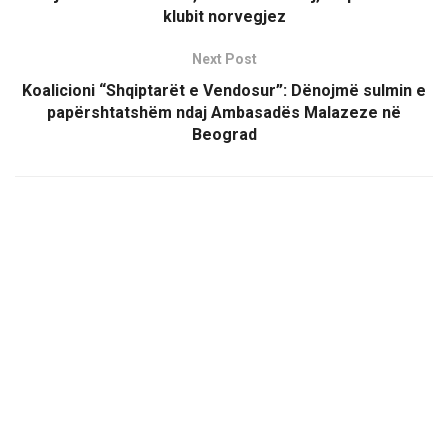
klubit norvegjez
Next Post
Koalicioni “Shqiptarët e Vendosur”: Dënojmë sulmin e
papërshtatshëm ndaj Ambasadës Malazeze në
Beograd