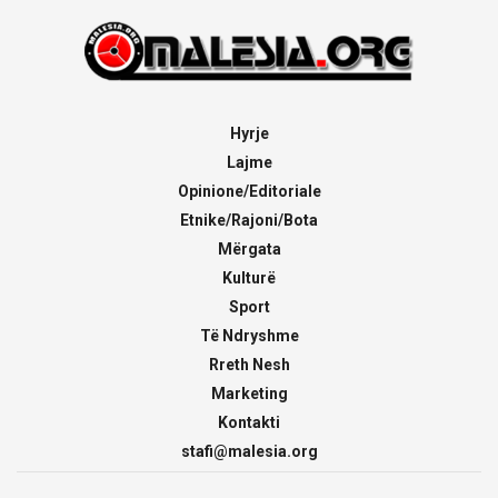
Hyrje
Lajme
Opinione/Editoriale
Etnike/Rajoni/Bota
Mërgata
Kulturë
Sport
Të Ndryshme
Rreth Nesh
Marketing
Kontakti
stafi@malesia.org