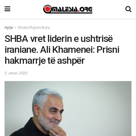
Hyrje
Etnike/Rajoni/Bota
SHBA vret liderin e ushtrisë
iraniane. Ali Khamenei: Prisni
hakmarrje të ashpër
3 Janar, 2020