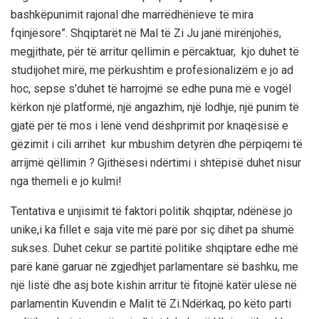
bashkëpunimit rajonal dhe marrëdhënieve të mira
fqinjësore”. Shqiptarët në Mal të Zi Ju janë mirënjohës,
megjithate, për të arritur qellimin e përcaktuar, kjo duhet të
studijohet mirë, me përkushtim e profesionalizëm e jo ad
hoc, sepse s’duhet të harrojmë se edhe puna më e vogël
kërkon një platformë, një angazhim, një lodhje, një punim të
gjatë për të mos i lënë vend dëshprimit por knaqësisë e
gëzimit i cili arrihet kur mbushim detyrën dhe përpiqemi të
arrijmë qëllimin ? Gjithësesi ndërtimi i shtëpisë duhet nisur
nga themeli e jo kulmi!
Tentativa e unjisimit të faktori politik shqiptar, ndënëse jo
unike,i ka fillet e saja vite më parë por siç dihet pa shumë
sukses. Duhet cekur se partitë politike shqiptare edhe më
parë kanë garuar në zgjedhjet parlamentare së bashku, me
një listë dhe asj bote kishin arritur të fitojnë katër ulëse në
parlamentin Kuvendin e Malit të Zi.Ndërkaq, po këto parti