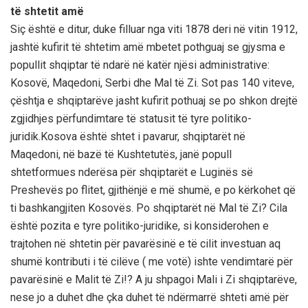
të shtetit amë
Siç është e ditur, duke filluar nga viti 1878 deri në vitin 1912,
jashtë kufirit të shtetim amë mbetet pothguaj se gjysma e
popullit shqiptar të ndarë në katër njësi administrative:
Kosovë, Maqedoni, Serbi dhe Mal të Zi. Sot pas 140 viteve,
çështja e shqiptarëve jasht kufirit pothuaj se po shkon drejtë
zgjidhjes përfundimtare të statusit të tyre politiko-
juridik.Kosova është shtet i pavarur, shqiptarët në
Maqedoni, në bazë të Kushtetutës, janë popull
shtetformues nderësa për shqiptarët e Luginës së
Preshevës po flitet, gjithënjë e më shumë, e po kërkohet që
ti bashkangjiten Kosovës. Po shqiptarët në Mal të Zi? Cila
është pozita e tyre politiko-juridike, si konsiderohen e
trajtohen në shtetin për pavarësinë e të cilit investuan aq
shumë kontributi i të cilëve ( me votë) ishte vendimtarë për
pavarësinë e Malit të Zi!? A ju shpagoi Mali i Zi shqiptarëve,
nese jo a duhet dhe çka duhet të ndërmarrë shteti amë për