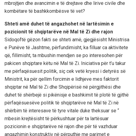
mbrojtjen dhe avancimin e të drejtave dhe lirive civile dhe
kombëtare të bashkkombësve të vet?
Shteti amë duhet të angazhohet në lartësimin e
pozicionit të shqiptarëve në Mal të Zi dhe rajon
Sidoqoftë gëzon fakti se shteti amë, gjegjësisht Ministrisa
e Punëve të Jashtme, përfundimisht, ka filluar ca aktivitete
që, fillimisht, ta mbushin mendjen se po interesohen për
pakicen shqiptare këtu në Mal të Zi. Iniciativa për t’u takur
me përfaqësuesit politik, siç cek vetë kryesi i detyrës së
Ministrit, ka për qellim forcimin e lidhjeve mes faktorit
shqiptar në Mal të Zi dhe Shqipërisë në përgjithësi dhe
duhet të shërbejë si pikënisje e bashkimit të plotë të gjithë
përfaqësuesëve politik të shqiptarëve në Mal të Zi në
shërbim të interesave të tyre vitale duke theksuar se “
mbesin krejtësisht të përkushtuar për ta lartësuar
pozicionin e shqiptarëve në rajon dhe për të vazhduar
angazhimin konstruktiv në përputhje me parimet e