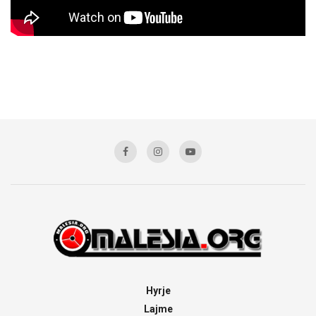
Hyrje
Lajme