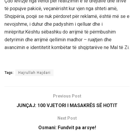
Çdo levizje nga vendi për realizimin e të drejtave dhe lirive
të popujve pakicë, veçanërisht kur vjen nga shteti amë,
Shqipëria, poqë se nuk përdoret për reklamë, është më se e
nevojshme, i duhur dhe padyshim i qelluar dhe i
mirëpritur.Kështu sëbashku do arrijmë të përmbushim
detyrimin dhe arrijmë qellimin madhor – ruajtjen dhe
avancimin e identitetit kombëtar të shqiptarëve ne Mal të Zi.
Tags:
Hajrullah Hajdari
Previous Post
JUNÇAJ: 100 VJETORI I MASAKRËS SË HOTIT
Next Post
Osmani: Fundvit pa arsye!