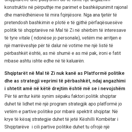
konstruktiv në përputhje me parimet e bashkëpunimit rajonal
dhe marrëdhënieve të mira fqinjësore. Nga ana tjetër të
pretendosh bashkimin e plotë e të gjithë përfaqësuesëve
politik të shqiptarëve në Mal të Zi në shërbim të interesave
të tyre vitale ( ndonëse jo personale), vetëm me arritjen e
një marrëveshje për të dalur në votime me një listë të
përbashkët është, as më shumë e as më pak, ironi e fatit
mbase ashtu ishte edhe në të kaluarën.
Shqiptarët në Mal të Zi nuk kanë as Platformë politike
dhe as strategji veprimi të përbashkët, ndaj angazhimi
i shtetit amë në këtë drejtim është më se i nevojshëm
Për të arritur këtë synim sëpaku faktori politik shqiptar
duhet të lidhet më një program strategjik apo platformë jo
vetëm e partive politike por mbarë spektrit shqiptar. Në
krye të kësaj strategjie duhet të jetë Këshilli Kombëtar i
Shqiptarëve i cili partive politike duhet tu ofrojë një