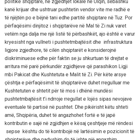
politike shqiptare, në zgjedhjet lokale në Ulqin, sëbashku
kanë krijuar dhe ushtruar pushtetin vendor vite me radhë e
të njëjtën po e bëjnë tani edhe partitë shqiptare në Tuz. Por
përfaqësimi dinjitoz i shqiptarëve në Mal të Zi nuk varet
vetëm nga dalja me një listë të përbashkët, ajo është e varur
kryesisht nga vullneti i pushtetmbajtësit dhe infrastruktura
ligjore zgjedhore, të cilën shqiptarët e konsiderojnë
diskriminuese edhe për faktin se ju shkurtuan të drejtat e
arritura më parë përkundër zgjidhjeve që parashikon Ligji
mbi Pakicat dhe Kushtetuta e Malit të Zi. Për këte arsye
çështja e përfaqësimit të shqiptarëve duhet rregulluar me
Kushtetuten e shtetit për të mos i dhënë mundësi
pushtetmbajtësit t’i ndrroje rregullat e lojës sipas nevojave
eventuale të partisë në pushtet. Dhe pikërisht këtu shteti
amë, Shqipëria, duhet të angazhohet fortë e të japë
kontributin e sajë në zgjidhjen e kësaj çeshtjeje më rëndesi
sepse kështu do të kontribojë në lartësimin e pozicionit të
shqiptarëve dhe padyshim do të ishte një angazhim