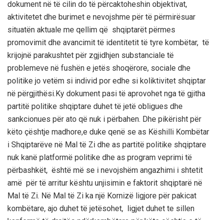
dokument në të cilin do të përcaktoheshin
objektivat,
aktivitetet dhe burimet e nevojshme për të përmirësuar
situatën aktuale
me qellim që
shqiptarët përmes
promovimit dhe avancimit të identitetit të tyre kombëtar, të
krijojnë parakushtet për zgjidhjen substanciale të
problemeve në fushën e jetës shoqërore, sociale dhe
politike jo vetëm si individ por edhe si koliktivitet shqiptar
në përgjithësi.Ky dokument pasi të aprovohet nga të gjitha
partitë politike shqiptare duhet të jetë obligues dhe
sankcionues për ato që nuk i përbahen. Dhe pikërisht për
këto çështje madhore,e duke qenë se as Këshilli Kombëtar
i Shqiptarëve në Mal të Zi dhe as partitë politike shqiptare
nuk kanë platformë politike dhe as program veprimi të
përbashkët, është më se i nevojshëm angazhimi i shtetit
amë për të arritur kështu unjisimin e faktorit shqiptarë në
Mal të Zi. Në Mal të Zi ka një Kornizë ligjore për pakicat
kombëtare, ajo d
uhet të jetësohet, ligjet duhet te sillen