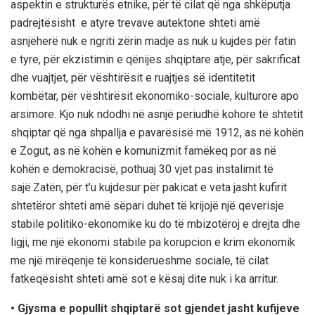
aspektin e strukturës etnike, për të cilat që nga shkëputja
padrejtësisht e atyre trevave autektone shteti amë
asnjëherë nuk e ngriti zërin madje as nuk u kujdes për fatin
e tyre, për ekzistimin e qënijes shqiptare atje, për sakrificat
dhe vuajtjet, për vështirësit e ruajtjes së identitetit
kombëtar, për vështirësit ekonomiko-sociale, kulturore apo
arsimore. Kjo nuk ndodhi në asnjë periudhë kohore të shtetit
shqiptar që nga shpallja e pavarësisë më 1912, as në kohën
e Zogut, as në kohën e komunizmit famëkeq por as në
kohën e demokracisë, pothuaj 30 vjet pas instalimit të
sajë.Zatën, për t’u kujdesur për pakicat e veta jasht kufirit
shtetëror shteti amë sëpari duhet të krijojë një qeverisje
stabile politiko-ekonomike ku do të mbizotëroj e drejta dhe
ligji, me një ekonomi stabile pa korupcion e krim ekonomik
me një mirëqenje të konsiderueshme sociale, të cilat
fatkeqësisht shteti amë sot e kësaj dite nuk i ka arritur.
•
Gjysma e popullit shqiptarë sot gjendet jasht kufijeve