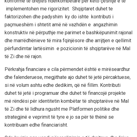
konformë të drejtës ndërkombëtare për këto çështje e të
implementohen me rigorizitet.
Shqiptaret duhet te
faktorizohen
dhe padyshim ky do ishte kontributi i
paçmueshëm i shtetit amë
në vazhdën e angazhimin
konstruktiv në përputhje me parimet e bashkëpunimit rajonal
dhe marrëdhënieve të mira fqinjësore dhe arrijtjen e qellimit
përfundimtar lartësimin e pozicionin të shqiptarëve në Mal
të Zi dhe në rajon.
Përkrahja financiare e cila përmendet është e mirëseardhur
dhe falenderuese, megjithate ajo duhet të jetë përcaktuese,
si në volum ashtu edhe dedikim, që në fillim. Kontributi
duhet të jetë i programuar dhe duhet të financojë projekte
më rëndësi për identitetin kombëtar të shqiptarëve në Mal
të Zi dhe të lidhura ngusht me Platformen politike dhe
strategjinë e veprimit të tyre e jo sa për të thënë se
kontribuam edhe financiarisht.