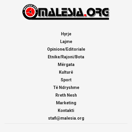
Hyrje
Lajme
Opinione/Editoriale
Etnike/Rajoni/Bota
Mërgata
Kulturë
Sport
Të Ndryshme
Rreth Nesh
Marketing
Kontakti
stafi@malesia.org