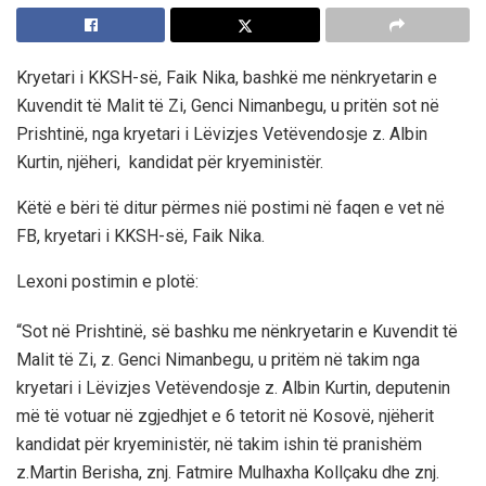
Kryetari i KKSH-së, Faik Nika, bashkë me nënkryetarin e
Kuvendit të Malit të Zi, Genci Nimanbegu, u pritën sot në
Prishtinë, nga kryetari i Lëvizjes Vetëvendosje z. Albin
Kurtin, njëheri, kandidat për kryeministër.
Këtë e bëri të ditur përmes nië postimi në faqen e vet në
FB, kryetari i KKSH-së, Faik Nika.
Lexoni postimin e plotë:
“Sot në Prishtinë, së bashku me nënkryetarin e Kuvendit të
Malit të Zi, z. Genci Nimanbegu, u pritëm në takim nga
kryetari i Lëvizjes Vetëvendosje z. Albin Kurtin, deputenin
më të votuar në zgjedhjet e 6 tetorit në Kosovë, njëherit
kandidat për kryeministër, në takim ishin të pranishëm
z.Martin Berisha, znj. Fatmire Mulhaxha Kollçaku dhe znj.