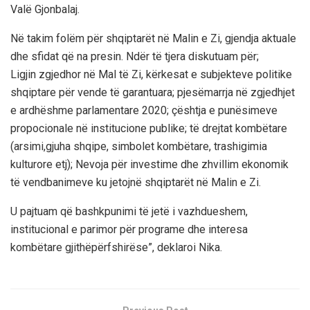
Valë Gjonbalaj.
Në takim folëm për shqiptarët në Malin e Zi, gjendja aktuale
dhe sfidat që na presin. Ndër të tjera diskutuam për;
Ligjin zgjedhor në Mal të Zi, kërkesat e subjekteve politike
shqiptare për vende të garantuara; pjesëmarrja në zgjedhjet
e ardhëshme parlamentare 2020; çështja e punësimeve
propocionale në institucione publike; të drejtat kombëtare
(arsimi,gjuha shqipe, simbolet kombëtare, trashigimia
kulturore etj); Nevoja për investime dhe zhvillim ekonomik
të vendbanimeve ku jetojnë shqiptarët në Malin e Zi.
U pajtuam që bashkpunimi të jetë i vazhdueshem,
institucional e parimor për programe dhe interesa
kombëtare gjithëpërfshirëse”, deklaroi Nika.