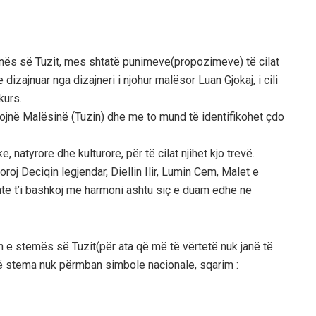
ës së Tuzit, mes shtatë punimeve(propozimeve) të cilat
dizajnuar nga dizajneri i njohur malësor Luan Gjokaj, i cili
kurs.
sojnë Malësinë (Tuzin) dhe me to mund të identifikohet çdo
atyrore dhe kulturore, për të cilat njihet kjo trevë.
poroj Deciqin legjendar, Diellin Ilir, Lumin Cem, Malet e
ente t’i bashkoj me harmoni ashtu siç e duam edhe ne
n e stemës së Tuzit(për ata që më të vërtetë nuk janë të
r që stema nuk përmban simbole nacionale, sqarim :