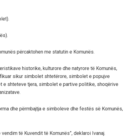
let).
ës).
Komunës përcaktohen me statutin e Komunës.
teristikave historike, kulturore dhe natyrore të Komunës,
ikuar sikur simbolet shtetërore, simbolet e popujve
t e shteteve tjera, simbolet e partive politike, shoqërive
anizatave.
 forma dhe përmbajtja e simboleve dhe festës së Komunës,
vendim të Kuvendit të Komunës”, deklaroi Ivanaj.