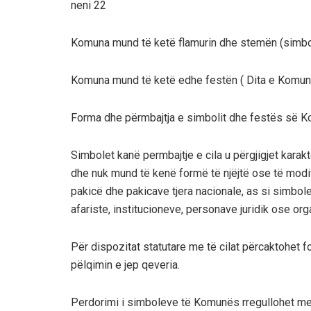
neni 22
Komuna mund të ketë flamurin dhe stemën (simbo
Komuna mund të ketë edhe festën ( Dita e Komun
Forma dhe përmbajtja e simbolit dhe festës së 
Simbolet kanë permbajtje e cila u përgjigjet karak
dhe nuk mund të kenë formë të njëjtë ose të modif
pakicë dhe pakicave tjera nacionale, as si simbole
afariste, institucioneve, personave juridik ose org
Për dispozitat statutare me të cilat përcaktohet
pëlqimin e jep qeveria.
Perdorimi i simboleve të Komunës rregullohet me 