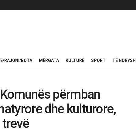
KE/RAJONI/BOTA
MËRGATA
KULTURË
SPORT
TË NDRYS
 e Komunës përmban
natyrore dhe kulturore,
o trevë