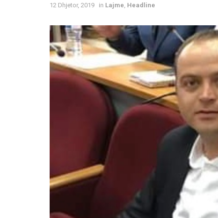
12 Dhjetor, 2019
in
Lajme
,
Headline