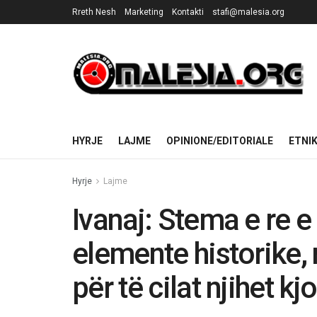
Rreth Nesh
Marketing
Kontakti
stafi@malesia.org
HYRJE
LAJME
OPINIONE/EDITORIALE
ETNI
Hyrje
Lajme
Ivanaj: Stema e re
elemente historike, 
për të cilat njihet kj