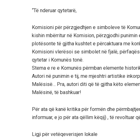
“Të nderuar qytetarë,
Komisioni për përzgjedhjen e simboleve të Komun
kishin mbërritur në Komision, përzgjodhi punimin e 
plotësonte të gjitha kushtet e përcaktuara me kon
Komisioni vlerësoi se simbolet në fjalë, përfaqë
qytetar i Komunës tonë.
Stema e re e Komunës përmban elemente historike, n
Autori në punimin e tij, me mjeshtri artistike inkor
Malësisë… Pra, autori diti që të gjitha këto elem
Malësinë, të bashkuar!
Për ata që kanë kritika për formën dhe përmbajtje
informuar, e jo për ata qëllim këqij) , të revoltua
Ligji për vetëqeverisjen lokale