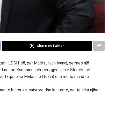
Share on Twitter
ari i LDSH-së, për Malësi, Ivan Ivanaj, permes një
eklaroi se Komisioni për perzgjedhjen e Stemës së
 përfaqësojnë Malësinë (Tuzin) dhe me to mund të
e historike, natyrore dhe kulturore, për të cilat njihet