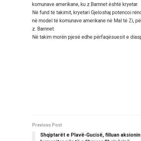
komunave amerikane, ku z.Barnnet është kryetar.
Në fund të takimit, kryetari Gjeloshaj potencoi r
në model të komunave amerikane në Mal të Zi, 
z. Barnnet.
Në takim morën pjesë edhe përfaqësuesit e diaspor
Previous Post
Shqiptarët e Plavë-Gucisë, filluan aksionin