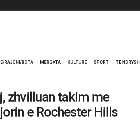
KE/RAJONI/BOTA
MËRGATA
KULTURË
SPORT
TË NDRYS
, zhvilluan takim me
orin e Rochester Hills