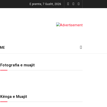
E premte, 7 Gusht, 2026
HME
Fotografia e muajit
Kënga e Muajit