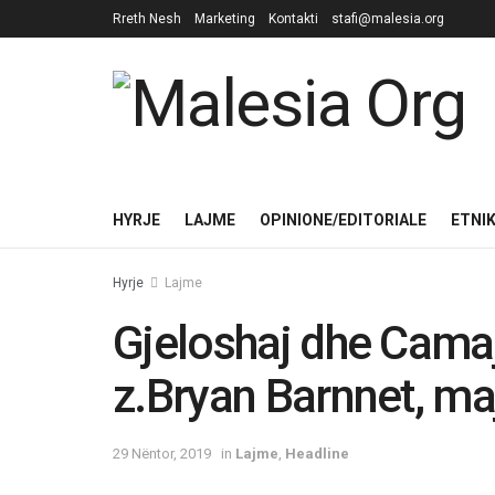
Rreth Nesh
Marketing
Kontakti
stafi@malesia.org
HYRJE
LAJME
OPINIONE/EDITORIALE
ETNI
Hyrje
Lajme
Gjeloshaj dhe Camaj
z.Bryan Barnnet, maj
29 Nëntor, 2019
in
Lajme
,
Headline