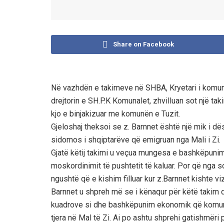
Share on Facebook
Në vazhdën e takimeve në SHBA, Kryetari i komunë
drejtorin e SH.P.K Komunalet, zhvilluan sot një ta
kjo e binjakizuar me komunën e Tuzit.
Gjeloshaj theksoi se z. Barnnet është një mik i dë
sidomos i shqiptarëve që emigruan nga Mali i Zi.
Gjatë këtij takimi u veçua mungesa e bashkëpunimi
moskordinimit të pushtetit të kaluar. Por që nga s
ngushtë që e kishim filluar kur z.Barnnet kishte viz
Barnnet u shpreh më se i kënaqur për këtë takim
kuadrove si dhe bashkëpunim ekonomik që komuna 
tjera në Mal të Zi. Ai po ashtu shprehi gatishmër