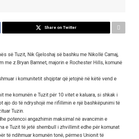
Share on Twitter
s së Tuzit, Nik Gjeloshaj së bashku me Nikollë Camaj,
kim me z.Bryan Barnnet, majorin e Rochester Hills, komunë
shmuar i komunitetit shqiptar që jetojnë në këtë vend e
t me komunën e Tuzit për 10 vitet e kaluara, si shkak i
ot ajo do të ndryshojë me rifillimin e një bashkëpunimi të
ituar Tuzin.
 dhe potencoi angazhimin maksimal në avancimin e
e Tuzit të jetë shembull i zhvillimit edhe për komunat
i për të ndihmuar komunën tonë, përmes Unionit të