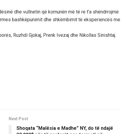
ëndësinë dhe vullnetin që komunën më të re t’a shëndrrojmë
përmes bashkëpunimit dhe shkëmbimit të eksperiencës me
ës, Ruzhdi Gjokaj, Prenk Ivezaj dhe Nikollas Sinishtaj.
Next Post
Shoqata “Malësia e Madhe” NY, do të ndajë