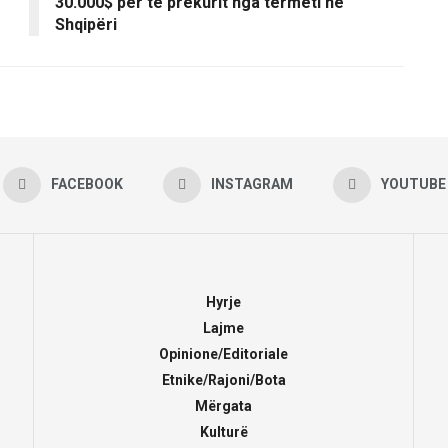
30.000$ për të prekurit nga termeti në
Shqipëri
FACEBOOK
INSTAGRAM
YOUTUBE
Hyrje
Lajme
Opinione/Editoriale
Etnike/Rajoni/Bota
Mërgata
Kulturë