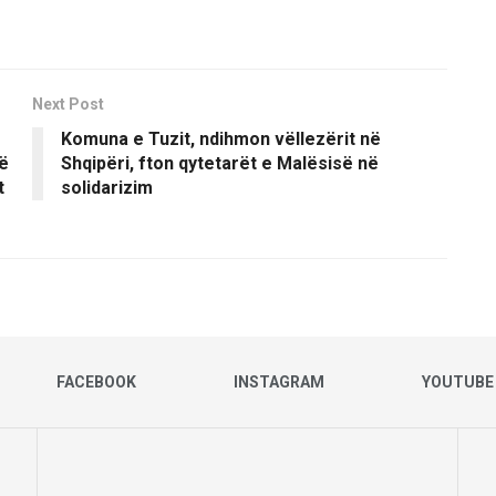
Next Post
Komuna e Tuzit, ndihmon vëllezërit në
ë
Shqipëri, fton qytetarët e Malësisë në
t
solidarizim
FACEBOOK
INSTAGRAM
YOUTUBE