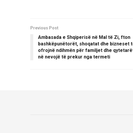
Previous Post
Ambasada e Shqiperisë në Mal të Zi, fton
bashkëpunëtorët, shoqatat dhe bizneset t
ofrojnë ndihmën për familjet dhe qytetarë
në nevojë të prekur nga termeti