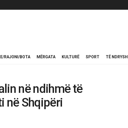
KE/RAJONI/BOTA
MËRGATA
KULTURË
SPORT
TË NDRYS
dalin në ndihmë të
i në Shqipëri