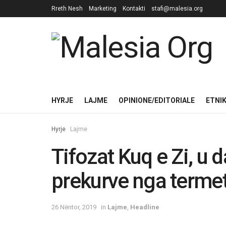
Rreth Nesh
Marketing
Kontakti
stafi@malesia.org
HYRJE
LAJME
OPINIONE/EDITORIALE
ETNI
Hyrje
Lajme
Tifozat Kuq e Zi, u 
prekurve nga termet
26 Nëntor, 2019
in
Lajme
,
Headline