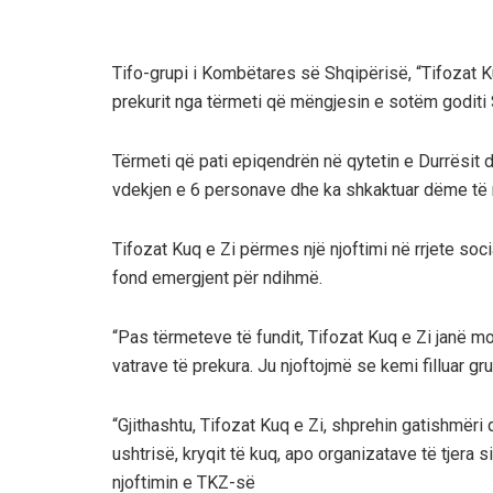
Tifo-grupi i Kombëtares së Shqipërisë, “Tifozat 
prekurit nga tërmeti që mëngjesin e sotëm goditi 
Tërmeti që pati epiqendrën në qytetin e Durrësit dh
vdekjen e 6 personave dhe ka shkaktuar dëme të
Tifozat Kuq e Zi përmes një njoftimi në rrjete soc
fond emergjent për ndihmë.
“Pas tërmeteve të fundit, Tifozat Kuq e Zi janë mo
vatrave të prekura. Ju njoftojmë se kemi filluar g
“Gjithashtu, Tifozat Kuq e Zi, shprehin gatishmëri 
ushtrisë, kryqit të kuq, apo organizatave të tjera 
njoftimin e TKZ-së