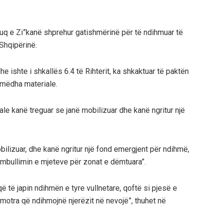
Kuq e Zi”kanë shprehur gatishmërinë për të ndihmuar të
Shqipërinë.
e ishte i shkallës 6.4 të Rihterit, ka shkaktuar të paktën
 mëdha materiale.
iale kanë treguar se janë mobilizuar dhe kanë ngritur një
bilizuar, dhe kanë ngritur një fond emergjent për ndihmë,
rumbullimin e mjeteve për zonat e dëmtuara”.
që të japin ndihmën e tyre vullnetare, qoftë si pjesë e
simotra që ndihmojnë njerëzit në nevojë”, thuhet në