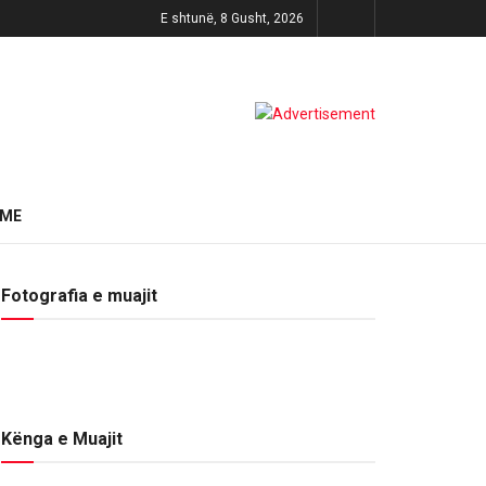
E shtunë, 8 Gusht, 2026
HME
Fotografia e muajit
Kënga e Muajit