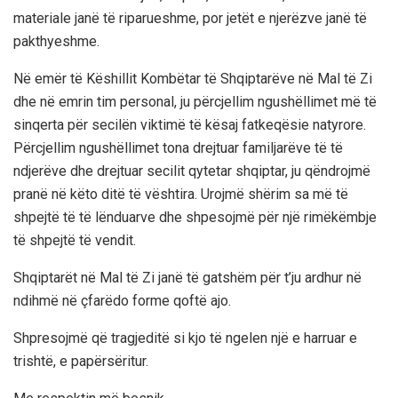
materiale janë të riparueshme, por jetët e njerëzve janë të
pakthyeshme.
Në emër të Këshillit Kombëtar të Shqiptarëve në Mal të Zi
dhe në emrin tim personal, ju përcjellim ngushëllimet më të
sinqerta për secilën viktimë të kësaj fatkeqësie natyrore.
Përcjellim ngushëllimet tona drejtuar familjarëve të të
ndjerëve dhe drejtuar secilit qytetar shqiptar, ju qëndrojmë
pranë në këto ditë të vështira. Urojmë shërim sa më të
shpejtë të të lënduarve dhe shpesojmë për një rimëkëmbje
të shpejtë të vendit.
Shqiptarët në Mal të Zi janë të gatshëm për t’ju ardhur në
ndihmë në çfarëdo forme qoftë ajo.
Shpresojmë që tragjeditë si kjo të ngelen një e harruar e
trishtë, e papërsëritur.