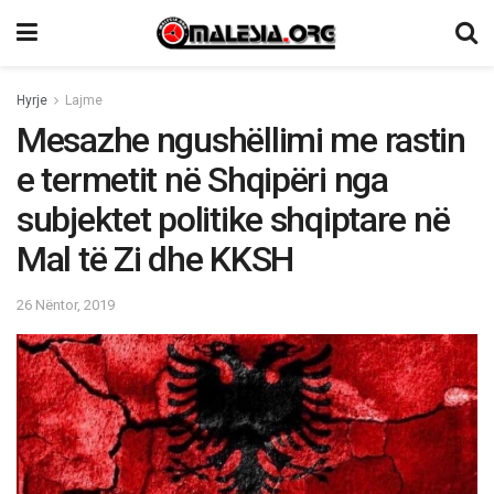
Hyrje
Lajme
Mesazhe ngushëllimi me rastin
e termetit në Shqipëri nga
subjektet politike shqiptare në
Mal të Zi dhe KKSH
26 Nëntor, 2019