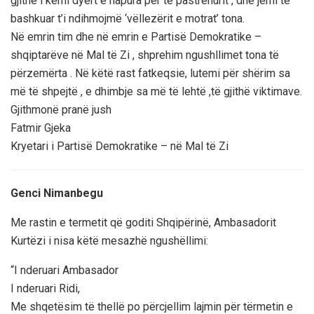
gjithë i kemi dyert e hapura për të pastrehurit , dhe jemi të
bashkuar t’i ndihmojmë ‘vëllezërit e motrat’ tona.
Në emrin tim dhe në emrin e Partisë Demokratike –
shqiptarëve në Mal të Zi , shprehim ngushllimet tona të
përzemërta . Në këtë rast fatkeqsie, lutemi për shërim sa
më të shpejtë , e dhimbje sa më të lehtë ,të gjithë viktimave.
Gjithmonë pranë jush
Fatmir Gjeka
Kryetari i Partisë Demokratike – në Mal të Zi
Genci Nimanbegu
Me rastin e termetit që goditi Shqipërinë, Ambasadorit
Kurtëzi i nisa këtë mesazhë ngushëllimi:
“I nderuari Ambasador
I nderuari Ridi,
Me shqetësim të thellë po përcjellim lajmin për tërmetin e