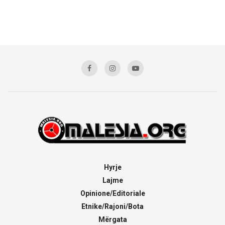
Hyrje
Lajme
Opinione/Editoriale
Etnike/Rajoni/Bota
Mërgata