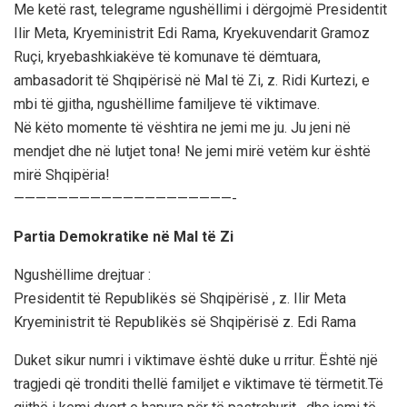
Me ketë rast, telegrame ngushëllimi i dërgojmë Presidentit
Ilir Meta, Kryeministrit Edi Rama, Kryekuvendarit Gramoz
Ruçi, kryebashkiakëve të komunave të dëmtuara,
ambasadorit të Shqipërisë në Mal të Zi, z. Ridi Kurtezi, e
mbi të gjitha, ngushëllime familjeve të viktimave.
Në këto momente të vështira ne jemi me ju. Ju jeni në
mendjet dhe në lutjet tona! Ne jemi mirë vetëm kur është
mirë Shqipëria!
————————————————————-
Partia Demokratike në Mal të Zi
Ngushëllime drejtuar :
Presidentit të Republikës së Shqipërisë , z. Ilir Meta
Kryeministrit të Republikës së Shqipërisë z. Edi Rama
Duket sikur numri i viktimave është duke u rritur. Është një
tragjedi që tronditi thellë familjet e viktimave të tërmetit.Të