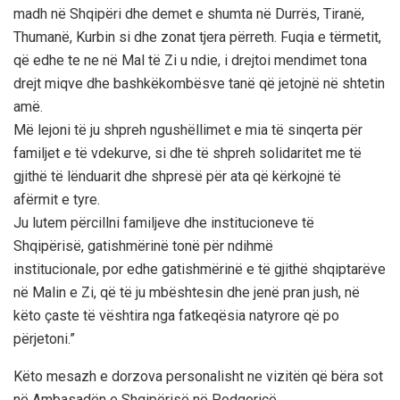
madh në Shqipëri dhe demet e shumta në Durrës, Tiranë,
Thumanë, Kurbin si dhe zonat tjera përreth. Fuqia e tërmetit,
që edhe te ne në Mal të Zi u ndie, i drejtoi mendimet tona
drejt miqve dhe bashkëkombësve tanë që jetojnë në shtetin
amë.
Më lejoni të ju shpreh ngushëllimet e mia të sinqerta për
familjet e të vdekurve, si dhe të shpreh solidaritet me të
gjithë të lënduarit dhe shpresë për ata që kërkojnë të
afërmit e tyre.
Ju lutem përcillni familjeve dhe institucioneve të
Shqipërisë, gatishmërinë tonë për ndihmë
institucionale, por edhe gatishmërinë e të gjithë shqiptarëve
në Malin e Zi, që të ju mbështesin dhe jenë pran jush, në
këto çaste të vështira nga fatkeqësia natyrore që po
përjetoni.”
Këto mesazh e dorzova personalisht ne vizitën që bëra sot
në Ambasadën e Shqipërisë në Podgoricë.