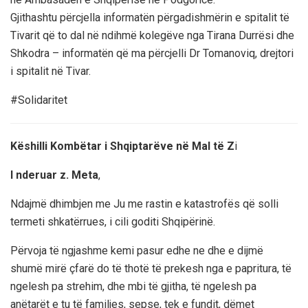
Gjithashtu përcjella informatën përgadishmërin e spitalit të
Tivarit që to dal në ndihmë kolegëve nga Tirana Durrësi dhe
Shkodra – informatën që ma përcjelli Dr Tomanoviq, drejtori
i spitalit në Tivar.
#Solidaritet
Këshilli Kombëtar i Shqiptarëve në Mal të Z
i
I nderuar z. Meta
,
Ndajmë dhimbjen me Ju me rastin e katastrofës që solli
termeti shkatërrues, i cili goditi Shqipërinë.
Përvoja të ngjashme kemi pasur edhe ne dhe e dijmë
shumë mirë çfarë do të thotë të prekesh nga e papritura, të
ngelesh pa strehim, dhe mbi të gjitha, të ngelesh pa
anëtarët e tu të familjes, sepse, tek e fundit, dëmet