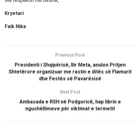
Me respektin më besnik,
Kryetari
Faik Nika
Previous Post
Presidenti i Shqipërisë, Ilir Meta, anulon Pritjen
Shtetërore organizuar me rastin e ditës së Flamurit
dhe Festës së Pavarësisë
Next Post
Ambasada e RSH në Podgoricë, hap librin e
ngushëllimeve për viktimat e termetit