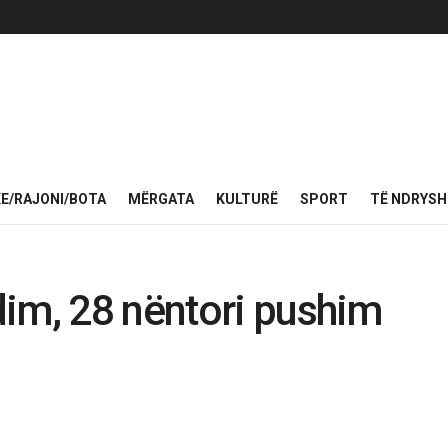
KE/RAJONI/BOTA
MËRGATA
KULTURË
SPORT
TË NDRYS
im, 28 nëntori pushim