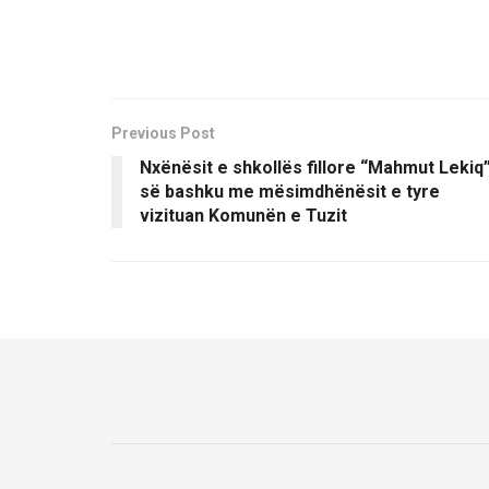
Previous Post
Nxënësit e shkollës fillore “Mahmut Lekiq
së bashku me mësimdhënësit e tyre
vizituan Komunën e Tuzit