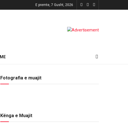
E premte, 7 Gusht, 2026
HME
Fotografia e muajit
Kënga e Muajit