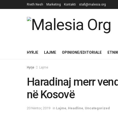
Rreth Nesh
Marketing
Kontakti
stafi@malesia.org
HYRJE
LAJME
OPINIONE/EDITORIALE
ETNI
Hyrje
Lajme
Haradinaj merr vend
në Kosovë
20 Nëntor, 2019
in
Lajme
,
Headline
,
Uncategorized