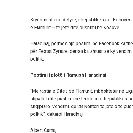
Kryeministri në detyrë, i Republikës së Kosovës,
e Flamurit – të jetë ditë pushimi në Kosovë.
Haradinaj, përmes një postimi në Facebook ka thë
për Festat Zyrtare, derisa ka shtuar se ky vendim 
politik.
Postimi i plotë i Ramush Haradinaj:
“Me rastin e Ditës së Flamurit, mbështetur në Lig
shpallet ditë pushimi në territorin e Republikës s
shqiptare. Vendimi, që 28 Nëntori të jetë ditë push
politik”, dekaroi Haradinaj.
Albert Camaj