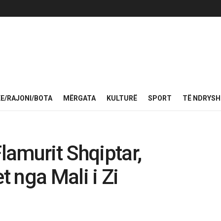
KE/RAJONI/BOTA
MËRGATA
KULTURË
SPORT
TË NDRYS
Flamurit Shqiptar,
 nga Mali i Zi