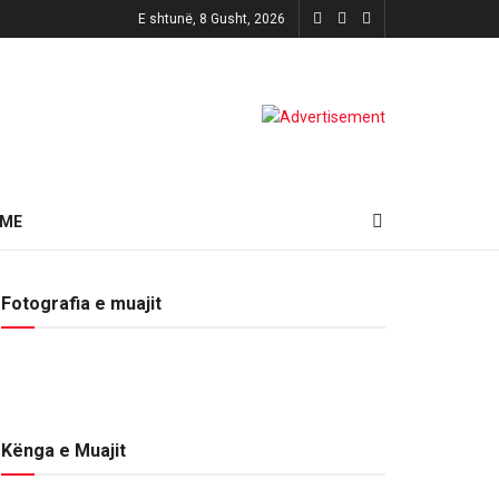
E shtunë, 8 Gusht, 2026
HME
Fotografia e muajit
Kënga e Muajit