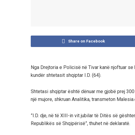
Share on Facebook
Nga Drejtoria e Policisë në Tivar kanë njoftuar s
kundër shtetasit shqiptar I.D. (64).
Shtetasi shqiptar është dënuar me gjobë prej 300
një mujore, shkruan Analitika, transmeton Malesia.
”I.D. dje, në të XIII-in vit jubilar të Ditës së gësht
Republikës së Shqipërisë”, thuhet në deklaratë.