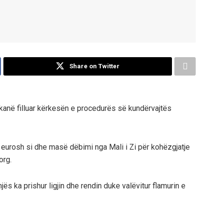
Share on Twitter
e kanë filluar kërkesën e procedurës së kundërvajtës
 eurosh si dhe masë dëbimi nga Mali i Zi për kohëzgjatje
org.
enjës ka prishur ligjin dhe rendin duke valëvitur flamurin e