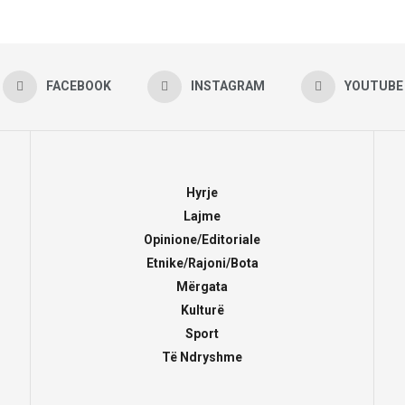
FACEBOOK
INSTAGRAM
YOUTUBE
Hyrje
Lajme
Opinione/Editoriale
Etnike/Rajoni/Bota
Mërgata
Kulturë
Sport
Të Ndryshme