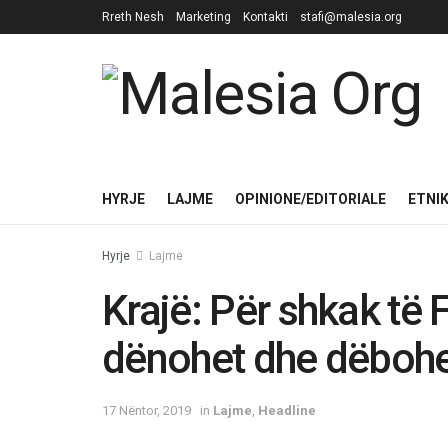
Rreth Nesh
Marketing
Kontakti
stafi@malesia.org
HYRJE
LAJME
OPINIONE/EDITORIALE
ETNI
Hyrje
Lajme
Krajë: Për shkak të 
dënohet dhe dëbohet
17 Nëntor, 2019
in
Lajme
,
Headline