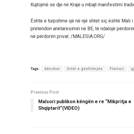
Kujtojmë se dje në Krajë u mbajt manifestimi tradi
Është e turpshme që në një shtet siç është Mali i Zi
pretendon anëtarësimin në BE, të ndalojë përdorimin
në përdorim privat. /MALESIA.ORG/
Tags:
dënohet
Ditët e gështënjës
Flamuri
g
Previous Post
Malsori publikon këngën e re “Mikpritja e
Shqiptarit”(VIDEO)