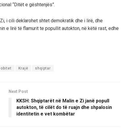
cional “Ditët e gështenjës”.
, i cili deklarohet shtet demokratik dhe i lirë, dhe
 e lirë të flamurit te popullit autokton, në këtë rast, edhe
jobitet
Krajë
shqiptar
Next Post
KKSH: Shqiptarët në Malin e Zi janë popull
autokton, të cilët do të ruajn dhe shpalosin
identitetin e vet kombëtar