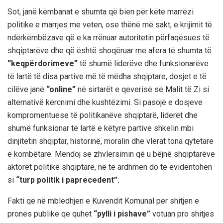
Sot, janë këmbanat e shumta që bien për këtë marrëzi
politike e marrjes me veten, ose thënë më sakt, e krijimit të
ndërkëmbëzave që e ka rrënuar autoritetin përfaqësues të
shqiptarëve dhe që është shoqëruar me afera të shumta të
“keqpërdorimeve”
të shumë liderëve
dhe f
unksionarëve
të lartë të disa partive më të mëdha shqiptare, dosjet e të
cilëve janë
“online”
në sirtarët e qeverisë së Malit të Zi si
alternativë kërcnimi dhe kushtëzimi. Si pasojë e dosjeve
kompromentuese të politikanëve shqiptarë, liderët dhe
shumë funksionar të lartë e këtyre partive shkelin mbi
dinjitetin shqiptar, historinë, moralin dhe vlerat tona qytetare
e kombëtare. Mendoj se zhvlersimin që
u bëjnë shqiptarëve
aktorët politikë shqiptarë, në të ardhmen do të evidentohen
si
“turp politik i paprecedent”.
Fakti që në mbledhjen
e Kuvendit Komunal për shitjen e
pronës publike që quhet
“pylli i pishave”
votuan pro shitjes