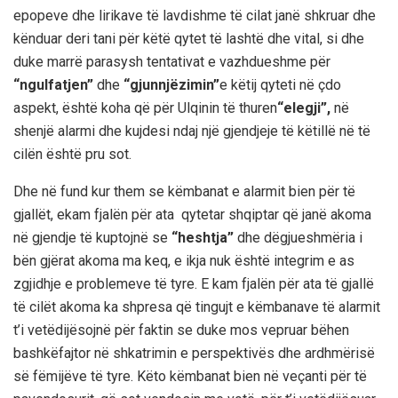
epopeve dhe lirikave të lavdishme të cilat janë shkruar dhe
kënduar deri tani për këtë qytet të lashtë dhe vital, si dhe
duke marrë parasysh tentativat e vazhdueshme për
“ngulfatjen”
dhe
“gjunnjëzimin”
e këtij qyteti në çdo
aspekt, është koha që për Ulqinin të thuren
“elegji”,
në
shenjë alarmi dhe kujdesi ndaj një gjendjeje të këtillë në të
cilën është pru sot.
Dhe në fund kur them se këmbanat e alarmit bien për të
gjallët,
e
kam
fjalën për ata qytetar shqiptar që janë akoma
në gjendje të kuptojnë se
“heshtja”
dhe dëgjueshmëria i
bën gjërat akoma ma keq, e ikja nuk është integrim e as
zgjidhje e problemeve të tyre. E kam fjalën për ata të gjallë
të cilët akoma ka shpresa që tingujt e këmbanave të alarmit
t’i vetëdijësojnë për faktin se duke mos vepruar bëhen
bashkëfajtor në shkatrimin e perspektivës dhe ar
dh
mëris
ë
së
fëmijëve të tyre. Këto këmbanat bien në veçanti për të