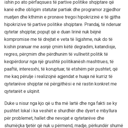
ishin po ato përfaqsues të partive politike shqiptare që
kanë edhe obligim statutar partiak dhe programor zgjedhor
rruatjen dhe kthimin e pronave tregoi hipokrizinë e të gjitha
hipokrizive të partive politike shqiptare.
Prandaj, të nderuar
qytetar shqiptar, popujt që e duan lirinë nuk bëjnë
kompromise me të drejtat e veta të ligjshme, nuk do të
kishin pranuar me asnjë çmim këtë degradim, katandisje,
regres, përçmim dhe përdhunim të vullnetit politik të
keqpërdorur nga një grushtë politikanësh mashtrues, të
paaftë, interesxhi, të koruptuar, të etshëm për pushtet, që
me kaq përulje i realizojnë agjendat e huaja në kurriz të
qytetarëve shqiptar në përgjithësi e në rastin konkret me
qytetarët e ulqinit.
Duke u nisur nga kjo që u tha më lartë dhe nga fakti se ky
pushtet lokal i ka veshët e shurdhër dhe dyert e mbyllura
për problemet, hallet dhe nevojat e qytetarëve dhe
shumëçka tjetër që nuk u përmend, madje, përkundër shumë