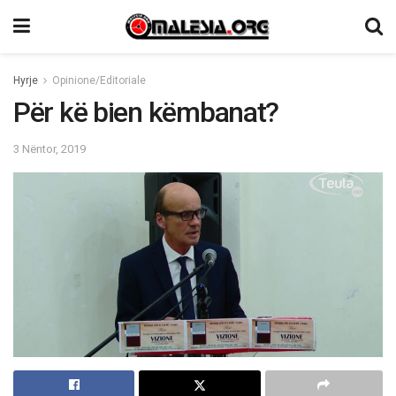
Hyrje
Opinione/Editoriale
Për kë bien këmbanat?
3 Nëntor, 2019