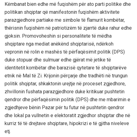
Këmbanat bien edhe më fuqishëm për ato parti politike dhe
politikan shqiptar
që
manifestonin fuqishëm aktivitete
parazgjedhore partiake me simbole të flamurit kombëtar
,
thërisnin fuqishëm në patriotizëm të zjarrtë duke rahur edhe
gjoksin. Promovoheshin si personalitete të mëdha
shqiptare nga mediat anëkënd shqiptarisë, ndërkoh
vepronin në rolin e mashës të përfaqësimit politik (DPS)
duke stopuar dhe sulmuar edhe gjërat më jetike të
identitetit kombëtar dhe barazisë qytetare të shqiptarëve
etnik në Mal të Zi.
Krijonin përçarje dhe tradhëti në trungun
politik shqiptar, shkaktonin urejtje në proceset zgjedhore,
zhvillonin fushata parazgjedhore duke kritikuar pushtetin
qendror dhe përfaqësimin politik
(DPS) dhe me mbarimin e
zgjedhjeve bënin Pazar për tu futur në pushtetin qendror
dhe lokal pa vullnetin e elektoratit zgjedhor shqiptar dhe në
kurriz të
të drejtave shqiptare, hipokrizi e të gjitha niveleve
etj.