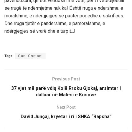
pavendosurit, që sot vendosin me votë, për t’i vetëdijësuar
se rrugë të ndërmjetme nuk ka! Është rruga e ndershme, e
moralshme, e ndërgjegjes së pastër por edhe e sakrificës.
Dhe rruga tjetër e pandershme, e pamoralshme, e
ndërgjegjes së vrarë dhe e turpit…!
Tags:
Qani Osmani
Previous Post
37 vjet më parë vdiq Kolë Rroku Gjokaj, arsimtar i
dalluar në Malësi e Kosovë
Next Post
David Junçaj, kryetar i ri i SHKA “Rapsha”