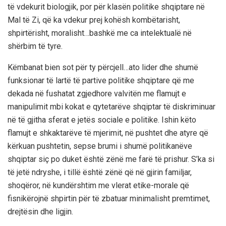
të vdekurit biologjik, por për klasën politike shqiptare në
Mal të Zi, që ka vdekur prej kohësh
kombëtarisht,
shpirtërisht, moralisht…bashkë me ca
intelektualë në
shërbim të tyr
e.
Këmbanat
bien sot për ty përcjel
l…ato lider dhe shumë
funksi
onar
të
lartë të partive politike shqiptare që me
dekada në fushatat zgjedhore valvitën me flamujt e
manipulimit mbi
kokat e qytetarëve shqiptar të diskriminuar
në të gjitha sferat e jetës sociale e politike. Ishin këto
flamujt e shkaktarëve të mjerimit, në pushtet
dhe atyre që
kërkuan pushtetin, sepse brumi i shumë politikanëve
shqiptar siç po duket është zënë me farë të prishur. S’ka si
të jetë ndryshe, i tillë është zënë që në gjirin familjar,
shoqëror, në kundërshtim me vlerat etike-morale që
fisnikërojnë shpirtin për të zbatuar minimalisht premtimet,
drejtësin dhe ligjin.