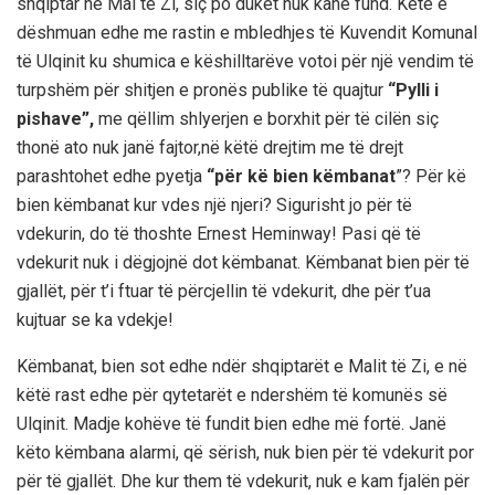
shqiptar në Mal të Zi
,
siç po duket nuk kanë fund. Këtë e
dësh
muan edhe me rastin e mbledhjes
të Kuvendit Komunal
të Ulqinit ku shumica e këshilltarëve
votoi për një vendim të
turpshëm për shitjen e pronës publike të quajtur
“Pylli i
pishave”,
me qëllim shlyerjen e borxhit
për të cilën siç
thonë ato nuk janë fajtor
,
në këtë drejtim
me të drejt
parashtohet edhe pyetja
“
për kë bien këmbanat
”
?
Për kë
bien këmbanat kur vdes një njeri? Sigurisht jo për të
vdekurin, do të thoshte Ernest Heminway! Pasi që të
vdekurit nuk i dëgjojnë dot këmbanat. Këmbanat bien për të
gjallët, për t’i ftuar të përcjellin të vdekurit, dhe për t’ua
kujtuar se ka vdekje!
Këmbanat, bien sot edhe ndër
shqiptarët e Malit të Zi, e në
këtë rast edhe për qytetarët e ndershëm të komunës së
Ulqinit. Madje kohëve të fundit bien edhe më fortë. Janë
këto këmbana alarmi, që sërish, nuk bien për të vdekurit por
për të gjallët. Dhe kur them të vdekurit, nuk e kam fjalën për