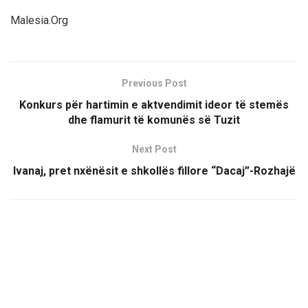
Malesia.Org
Previous Post
Konkurs për hartimin e aktvendimit ideor të stemës
dhe flamurit të komunës së Tuzit
Next Post
Ivanaj, pret nxënësit e shkollës fillore “Dacaj”-Rozhajë