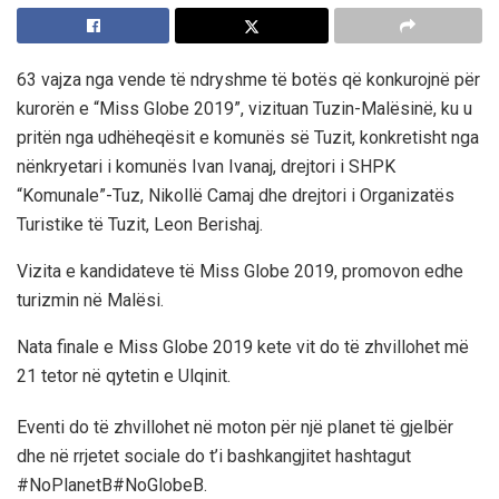
63 vajza nga vende të ndryshme të botës që konkurojnë për
kurorën e “Miss Globe 2019”, vizituan Tuzin-Malësinë, ku u
pritën nga udhëheqësit e komunës së Tuzit, konkretisht nga
nënkryetari i komunës Ivan Ivanaj, drejtori i SHPK
“Komunale”-Tuz, Nikollë Camaj dhe drejtori i Organizatës
Turistike të Tuzit, Leon Berishaj.
Vizita e kandidateve të Miss Globe 2019, promovon edhe
turizmin në Malësi.
Nata finale e Miss Globe 2019 kete vit do të zhvillohet më
21 tetor në qytetin e Ulqinit.
Eventi do të zhvillohet në moton për një planet të gjelbër
dhe në rrjetet sociale do t’i bashkangjitet hashtagut
#NoPlanetB#NoGlobeB.