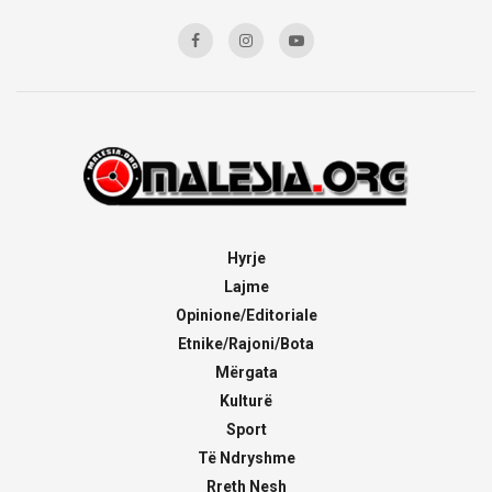
Hyrje
Lajme
Opinione/Editoriale
Etnike/Rajoni/Bota
Mërgata
Kulturë
Sport
Të Ndryshme
Rreth Nesh