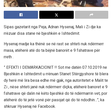
Sipas gazetarit nga Peja, Adnan Hysenaj, Mali i Zi dje ka
rrëzuar disa stane në bjeshkën e Ishtedimit.
Hysenaj madje ka thënë se në rast se shteti nuk ndërmerr
masa, atëherë atë do ta bëjnë banorët e 9 fshatrave për
rreth .
” EFEKTI I DEMARKACIONIT !! Sot me datën 07.10.2019 ne
Bjeshkën e Ishtedimit u rrënuan Stanet Stërgjyshore të blera
dy herë më lira besa edhe më gjak, nga autoritetet e Malit te
Zi , nëse shteti janë nuk ndërmerr diçka, atëherë banoret e 9
fshatrave që dalin në këto bjeshkë do të ndërmarrin vet, por
atëherë do të jetë vonë për pasojat që do të ndodhin…”, ka
shkruar Hysenaj në Facebook.