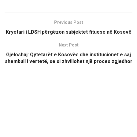
Previous Post
Kryetari i LDSH përgëzon subjektet fituese në Kosovë
Next Post
Gjeloshaj: Qytetarët e Kosovës dhe institucionet e saj
shembull i vertetë, se si zhvillohet një proces zgjedhor