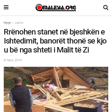
Hyrje
Lajme
Rrënohen stanet në bjeshkën e
Ishtedimit, banorët thonë se kjo
u bë nga shteti i Malit të Zi
8 Tetor, 2019