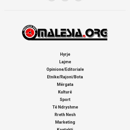
Hyrje
Lajme
Opinione/Editoriale
Etnike/Rajoni/Bota
Mërgata
Kulturë
Sport
Të Ndryshme
Rreth Nesh
Marketing
Kontakti