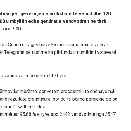
otuan për qeverisjen e ardhshme të vendit dhe 120
00 u mbyllën edhe qendrat e vendvotimit në tërë
a ora 7:00.
ni Qendror i Zgjedhjeve ka nisur numërimin e votave.
ër Telegrafin se tashmë ka përfunduar numërimi votave të
endvotimeve ende nuk është bërë.
ërmbyllur mbrëmë, por vetëm procesimi i të dhënave nuk
në rezultate preliminare, por do të bëjmë përpjekje që sa
otimet”, ka thënë Elezi.
 numëruar 95,88 % e tyre, apo 2442 vendvotime nga 2547