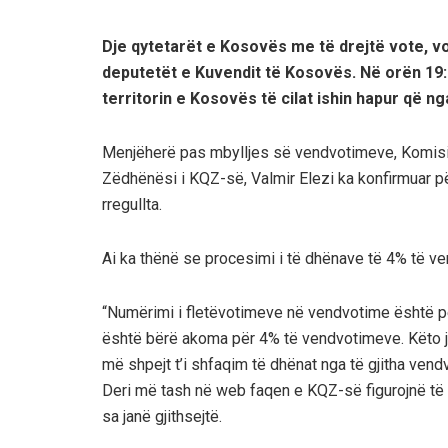
Dje qytetarët e Kosovës me të drejtë vote, v
deputetët e Kuvendit të Kosovës. Në orën 19:
territorin e Kosovës të cilat ishin hapur që ng
Menjëherë pas mbylljes së vendvotimeve, Komisio
Zëdhënësi i KQZ-së, Valmir Elezi ka konfirmuar p
rregullta.
Ai ka thënë se procesimi i të dhënave të 4% të v
“Numërimi i fletëvotimeve në vendvotime është p
është bërë akoma për 4% të vendvotimeve. Këto ja
më shpejt t’i shfaqim të dhënat nga të gjitha vendv
Deri më tash në web faqen e KQZ-së figurojnë të
sa janë gjithsejtë.