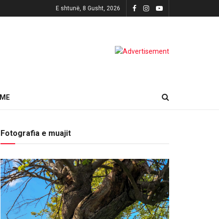
E shtunë, 8 Gusht, 2026
HME
Fotografia e muajit