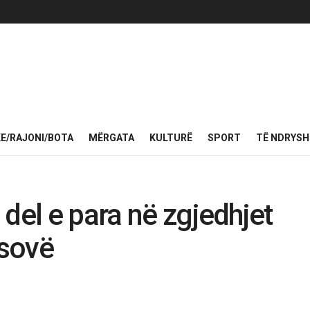
KE/RAJONI/BOTA
MËRGATA
KULTURË
SPORT
TË NDRYS
del e para në zgjedhjet
osovë