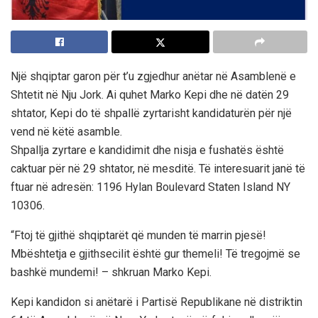
Një shqiptar garon për t’u zgjedhur anëtar në Asamblenë e
Shtetit në Nju Jork. Ai quhet Marko Kepi dhe në datën 29
shtator, Kepi do të shpallë zyrtarisht kandidaturën për një
vend në këtë asamble.
Shpallja zyrtare e kandidimit dhe nisja e fushatës është
caktuar për në 29 shtator, në mesditë. Të interesuarit janë të
ftuar në adresën: 1196 Hylan Boulevard Staten Island NY
10306.
“Ftoj të gjithë shqiptarët që munden të marrin pjesë!
Mbështetja e gjithsecilit është gur themeli! Të tregojmë se
bashkë mundemi! – shkruan Marko Kepi.
Kepi kandidon si anëtarë i Partisë Republikane në distriktin