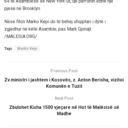
64 të Asamblesë së New York-ut, që përfshin edhe një
pjesë në Brooklyn.
Nëse fiton Marko Kepi do të bëhej shqiptari i dytë i
zgjedhur në këtë Asamble, pas Mark Gjonajt.
/MALESIA.ORG/
Tags:
Marko Kepi
Previous Post
Zv.ministri i jashtem i Kosovës, z. Anton Berisha, vizitoi
Komunën e Tuzit
Next Post
Zbulohet Kisha 1500 vjeçare në Hot të Malësisë së
Madhe