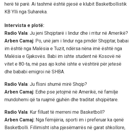
herë të parë. Ai tashmë është pjesë e klubit Basketbollistik
KB Ylli nga Suhareka.
Intervista e plotë:
Radio Vala
: Ju jeni Shqiptarë i lindur dhe i rritur në Amerikë?
Arben Camaj
: Po, unë jam i lindur nga prndër Shqiptar, babai
im është nga Malësia e Tuzit, ndërsa nëna imë është nga
Malësia e Gjakovës. Babi im ishte student në Kosovë në
vitet e 80-ta, më pas ajo kohë ishte e vështirë për jetesë
dhe bababi emigroi në SHBA.
Radio Vala
: Ju flisni shumë mirë Shqip?
Arben Camaj
: Edhe pse jetojmë në Amerikë, në familje
mundohemi që ta ruajmë gjuhën dhe traditat shqipëtare.
Radio Vala
: Kur filluat të merreni me Basketboll?
Arben Camaj:
Nga fëmijëria, sporti im i preferuar ka qenë
Basketbolli. Fillimisht isha pjesëmarrës në garat shkollore,