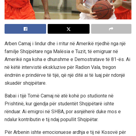
Arben Camaj i lindur dhe i rritur në Amerikë rrjedhë nga një
familje Shqipëtare nga Malësia e Tuzit, të emigruar në
Amerikë nga koha e dhunshme e Demostratave të 81-ës. Ai
në këtë intervistë ekskluzive për Radion Vala, tregon
ëndrrën e prindërve të tijë, që një ditë ai të luaj për ndonjë
skuadër shqipëtare.
Babai i tijë Tomë Camaj në atë kohë po studionte në
Prishtinë, kur gjendja për studentët Shqipëtarë ishte
rënduar. Ai emigroi në SHBA, por asnjëherë duke mos e
ndalur kontributin e tij ndaj popullit Shqipëtar.
Për Arbenin ishte emocionuese ardhja e tij në Kosovë për