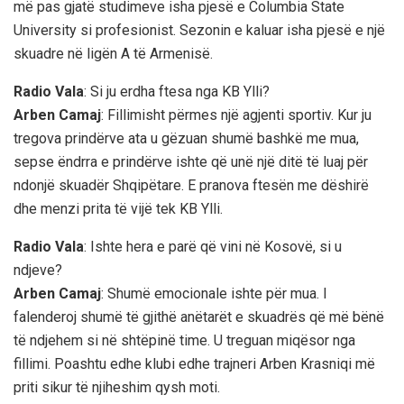
më pas gjatë studimeve isha pjesë e Columbia State
University si profesionist. Sezonin e kaluar isha pjesë e një
skuadre në ligën A të Armenisë.
Radio Vala
: Si ju erdha ftesa nga KB Ylli?
Arben Camaj
: Fillimisht përmes një agjenti sportiv. Kur ju
tregova prindërve ata u gëzuan shumë bashkë me mua,
sepse ëndrra e prindërve ishte që unë një ditë të luaj për
ndonjë skuadër Shqipëtare. E pranova ftesën me dëshirë
dhe menzi prita të vijë tek KB Ylli.
Radio Vala
: Ishte hera e parë që vini në Kosovë, si u
ndjeve?
Arben Camaj
: Shumë emocionale ishte për mua. I
falenderoj shumë të gjithë anëtarët e skuadrës që më bënë
të ndjehem si në shtëpinë time. U treguan miqësor nga
fillimi. Poashtu edhe klubi edhe trajneri Arben Krasniqi më
priti sikur të njiheshim qysh moti.