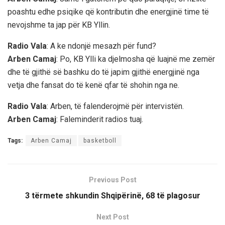
poashtu edhe psiqike që kontributin dhe energjinë time të
nevojshme ta jap për KB Yllin.
Radio Vala
: A ke ndonjë mesazh për fund?
Arben Camaj
: Po, KB Ylli ka djelmosha që luajnë me zemër
dhe të gjithë së bashku do të japim gjithë energjinë nga
vetja dhe fansat do të kenë qfar të shohin nga ne.
Radio Vala
: Arben, të falenderojmë për intervistën.
Arben Camaj
: Faleminderit radios tuaj.
Tags:
Arben Camaj
basketboll
Previous Post
3 tërmete shkundin Shqipërinë, 68 të plagosur
Next Post