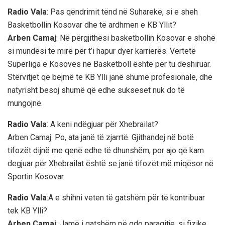
Radio Vala
: Pas qëndrimit tënd në Suharekë, si e sheh
Basketbollin Kosovar dhe të ardhmen e KB Yllit?
Arben Camaj
: Në përgjithësi basketbollin Kosovar e shohë
si mundësi të mirë për t’i hapur dyer karrierës. Vërtetë
Superliga e Kosovës në Basketboll është për tu dëshiruar.
Stërvitjet që bëjmë te KB Ylli janë shumë profesionale, dhe
natyrisht besoj shumë që edhe sukseset nuk do të
mungojnë.
Radio Vala
: A keni ndëgjuar për Xhebrailat?
Arben Camaj: Po, ata janë të zjarrtë. Gjithandej në botë
tifozët dijnë me qenë edhe të dhunshëm, por ajo që kam
degjuar për Xhebrailat është se janë tifozët më miqësor në
Sportin Kosovar.
Radio Vala
:A e shihni veten të gatshëm për të kontribuar
tek KB Ylli?
Arben Camaj
: Jamë i gatshëm pë qdo paraqitje, si fizike