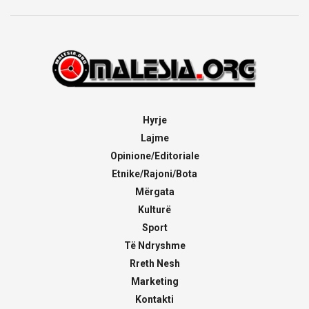
Hyrje
Lajme
Opinione/Editoriale
Etnike/Rajoni/Bota
Mërgata
Kulturë
Sport
Të Ndryshme
Rreth Nesh
Marketing
Kontakti