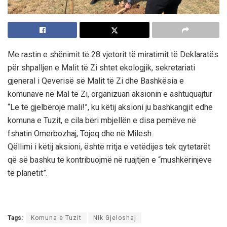
Me rastin e shënimit të 28 vjetorit të miratimit të Deklaratës
për shpalljen e Malit të Zi shtet ekologjik, sekretariati
gjeneral i Qeverisë së Malit të Zi dhe Bashkësia e
komunave në Mal të Zi, organizuan aksionin e ashtuquajtur
“Le të gjelbërojë mali!”, ku këtij aksioni ju bashkangjit edhe
komuna e Tuzit, e cila bëri mbjellën e disa pemëve në
fshatin Omerbozhaj, Tojeq dhe në Milesh.
Qëllimi i këtij aksioni, është rritja e vetëdijes tek qytetarët
që së bashku të kontribuojmë në ruajtjën e “mushkërinjëve
të planetit”.
Tags:
Komuna e Tuzit
Nik Gjeloshaj