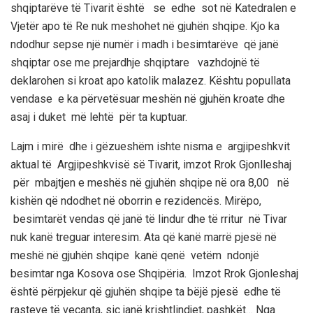
shqiptarëve të Tivarit është se edhe sot në Katedralen e
Vjetër apo të Re nuk meshohet në gjuhën shqipe. Kjo ka
ndodhur sepse një numër i madh i besimtarëve që janë
shqiptar ose me prejardhje shqiptare vazhdojnë të
deklarohen si kroat apo katolik malazez. Kështu popullata
vendase e ka përvetësuar meshën në gjuhën kroate dhe
asaj i duket më lehtë për ta kuptuar.
Lajm i mirë dhe i gëzueshëm ishte nisma e argjipeshkvit
aktual të Argjipeshkvisë së Tivarit, imzot Rrok Gjonlleshaj
për mbajtjen e meshës në gjuhën shqipe në ora 8,00 në
kishën që ndodhet në oborrin e rezidencës. Mirëpo,
besimtarët vendas që janë të lindur dhe të rritur në Tivar
nuk kanë treguar interesim. Ata që kanë marrë pjesë në
meshë në gjuhën shqipe kanë qenë vetëm ndonjë
besimtar nga Kosova ose Shqipëria. Imzot Rrok Gjonleshaj
është përpjekur që gjuhën shqipe ta bëjë pjesë edhe të
rasteve të veçanta, siç janë krishtlindjet, pashkët… Nga