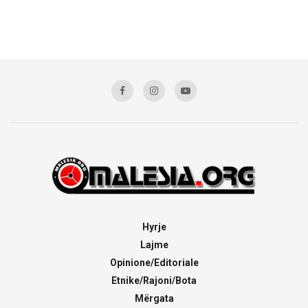
Hyrje
Lajme
Opinione/Editoriale
Etnike/Rajoni/Bota
Mërgata