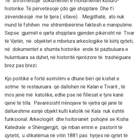
Të shformësojë dokumentet e monumentet kulturo-
historike. Të përvetësojë çdo gjë shqiptare. Dhe t’i
zëvendësojë me të tjera ( sllave) . Megjithatë, ato nuk
mund të fshihen me shtrembëërime faktesh e manipulime.
Sepse gjurmët e qarta shqiptare gjenden pikërisht në Tivar
të Vjetër, në objektet e mbetura arkeologjike të këtij qyteti,
në dokumentet e shumta historike ende të pazbuluara e
hulumtuara sa duhet, në historitë njerëzore të trashëguara
brez pas brezi.
Kjo politikë e fortë asimilimi e dhune bëri që kishat e
sotme të restauruara që dallohen në Kalan e Tivarit , të
mos jenë më katolike, edhe pse në fillesat e tyre kanë
qenë të tilla. Pavarësisht rrënojave të vjetra që janë të
dallueshme asnjë objekt kulti katolik në Kala nuk është
funksional. Arkeologët dhe hsitorianët pohojnë se Kisha
Katedrale e Shëngjergjit, që mban emrin e pastorit të
qytetit, u shkatërrua në vitin 1881 pas hyrjes në qytet të