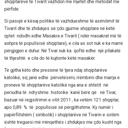
shqiptarëve të Tivarit vazhdon me mjetet dhe metodat më
përfide.
Si pasojë e kësaj politike të vazhdueshme të asimilimit të
Tivarit dhe të zhdukjes së çdo gjurme shqiptare në këtë
qytet ndodhi edhe Masakra e Tivarit ( ndër masakrat më të
ashpra të popullsisë shqiptare), e cila as sot nuk e ka marrë
përgjigjen e duhur. Në Tivar nuk ka qoftë edhe një pllakatë
të thjeshtë e cila do të kujtonte këtë masakër.
Të gjitha këto dhe presione të tjera ndaj shqiptarëve
katolikë, siç janë edhe përvetësimi, rrëmbimi dhe marrja e
pronave të shqiptarëve katolikë nga ana e shtetit në
periudha të ndryshme historike kanë bërë që në Tivar,
bazuar në regjsitrimin e vitit 2011 , ka vetëm 121 shqiptar,
apo 0,89 % të popullsisë së përgjithshme. Ky numër i
papërfillshëm ( simbolik) i shqiptarëve në Tivarin e sotëm
është treguesi më rrënqethës i zhdukjes me çdo kusht nga