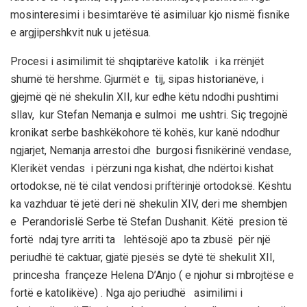
mosinteresimi i besimtarëve të asimiluar kjo nismë fisnike
e argjipershkvit nuk u jetësua.
Procesi i asimilimit të shqiptarëve katolik i ka rrënjët
shumë të hershme. Gjurmët e tij, sipas historianëve, i
gjejmë që në shekulin XII, kur edhe këtu ndodhi pushtimi
sllav, kur Stefan Nemanja e sulmoi me ushtri. Siç tregojnë
kronikat serbe bashkëkohore të kohës, kur kanë ndodhur
ngjarjet, Nemanja arrestoi dhe burgosi fisnikërinë vendase,
Klerikët vendas i përzuni nga kishat, dhe ndërtoi kishat
ortodokse, në të cilat vendosi priftërinjë ortodoksë. Kështu
ka vazhduar të jetë deri në shekulin XIV, deri me shembjen
e Perandorislë Serbe të Stefan Dushanit. Këtë presion të
fortë ndaj tyre arriti ta lehtësojë apo ta zbusë për një
periudhë të caktuar, gjatë pjesës se dytë të shekulit XII,
princesha françeze Helena D’Anjo ( e njohur si mbrojtëse e
fortë e katolikëve) . Nga ajo periudhë asimilimi i