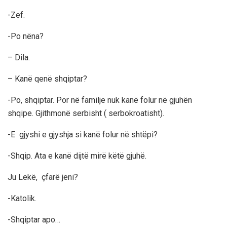
-Zef.
-Po nëna?
– Dila.
– Kanë qenë shqiptar?
-Po, shqiptar. Por në familje nuk kanë folur në gjuhën
shqipe. Gjithmonë serbisht ( serbokroatisht).
-E gjyshi e gjyshja si kanë folur në shtëpi?
-Shqip. Ata e kanë dijtë mirë këtë gjuhë.
Ju Lekë, çfarë jeni?
-Katolik.
-Shqiptar apo…