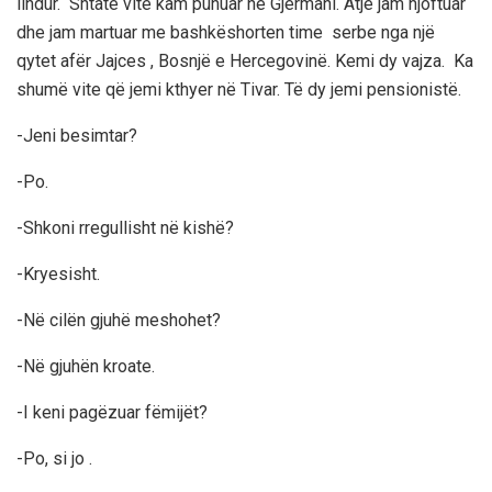
lindur. Shtatë vite kam punuar në Gjermani. Atje jam njoftuar
dhe jam martuar me bashkëshorten time serbe nga një
qytet afër Jajces , Bosnjë e Hercegovinë. Kemi dy vajza. Ka
shumë vite që jemi kthyer në Tivar. Të dy jemi pensionistë.
-Jeni besimtar?
-Po.
-Shkoni rregullisht në kishë?
-Kryesisht.
-Në cilën gjuhë meshohet?
-Në gjuhën kroate.
-I keni pagëzuar fëmijët?
-Po, si jo .