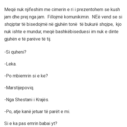
Meqë nuk njifeshim me cimerin e ri i prezentohem se kush
jam dhe prej nga jam. Fillojmë komunikimin. NËë vend se si
shqiptar të bisedojmë në gjuhën tonë të bukurë shqipe, kjo
nuk ishte e mundur, meqë bashkëbiseduesi im nuk e dinte
gjuhën e të parëve të tij.
-Si quheni?
-Leka.
-Po mbiemrin si e ke?
-Marstijepoviq.
-Nga Shestani i Krajës.
-Po, atje kanë jetuar të parët e mi.
Si e ka pas emrin babai yt?