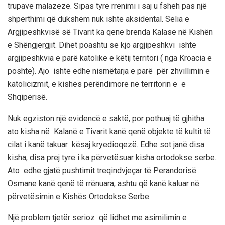
trupave malazeze. Sipas tyre rrënimi i saj u fsheh pas një
shpërthimi që dukshëm nuk ishte aksidental. Selia e
Argjipeshkvisë së Tivarit ka qenë brenda Kalasë në Kishën
e Shëngjergjit. Dihet poashtu se kjo argjipeshkvi ishte
argjipeshkvia e parë katolike e këtij territori ( nga Kroacia e
poshtë). Ajo ishte edhe nismëtarja e parë për zhvillimin e
katolicizmit, e kishës perëndimore në territorin e e
Shqipërisë.
Nuk egziston një evidencë e saktë, por pothuaj të gjhitha
ato kisha në Kalanë e Tivarit kanë qenë objekte të kultit të
cilat i kanë takuar kësaj kryedioqezë. Edhe sot janë disa
kisha, disa prej tyre i ka përvetësuar kisha ortodokse serbe.
Ato edhe gjatë pushtimit treqindvjeçar të Perandorisë
Osmane kanë qenë të rrënuara, ashtu që kanë kaluar në
përvetësimin e Kishës Ortodokse Serbe.
Një problem tjetër serioz që lidhet me asimilimin e