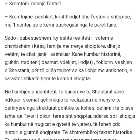
– Kremtoni ndonjë festë?
– Kremtojmë pashkët, krishtlindjet dhe festën e shtëpisë,
me 1 nëntor, që e kemi trashëguar nga të parët tanë.
Sado i pabesueshëm ky është realiteti i sotëm e
dhimbshëm i kësaj familje me rrënjë shqiptare, dhe jo
vetëm, të cilat janë asimiluar. Kanë humbur historinë,
gjuhën, traditën ( dasmat, vdekjet, lindjet) , foklorin, veshjen
e Shestanit, për të cilën thuhet se ka lidhje me antikitetin, e
karakteristika të tjera të kombit shqiptar.
Në humbjen e identitetit të banorëve të Shestanit kanë
ndikuar skemat qëllimkqia të realizuara në mënyrë të
përkryerë nga strukturat politike të kohës, qëllimi i të cilave
ishte që Tivari ( dikur tërësisht shqiptar, ndërsa sot shqipja
ka humbur në rrugicat e qytetit të vjetër), të fsheh çdo
histori e gjurmë shqiptare. Të shntrembëroj faktet historike.