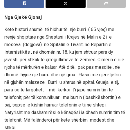
Nga Gjekë Gjonaj
Këtë histori shumë të hidhur të një burri ( 65 vjeç) me
rrënjë shqiptare nga Shestani i Krajës në Malin e Zi e
mësova (dëgjova) në Spitalin e Tivarit, në Repartin e
Internistikës , në dhomën nr. 18, ku jam shtruar para dy
javësh për shkak të çrregullimeve të zemrës. Cimerin e ri e
njoha të mërkurën e kaluar. Atë ditë, pak pas mesdite , në
dhomë hyjnë një burrë dhe një grua. Flasin me njëri-tjetrin
në gjuhën malazeze. Burri u shtrua në spital. Grueja e tij,
para se të largohet , më kërkoi t’i japë numrin tim të
telefonit, për të komunikuar me burrin ( bashkëshortin ) e
saj, sepse e kishin harruar telefonin e tij në shtëpi.
Natyrisht me dashamirësi e kënaqësi ia dhash numrin tim të
telefonit. Më falënderoi për këtë shërbim modest dhe
shkoi.