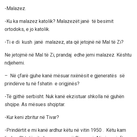
-Malazez.
-Ku ka malazez katolik? Malazezët janë të besimit
ortodoks, e jo katolik.
-Ti e di kush janë malazez, ata që jetojnë në Mal të Zi?
Ne jetojmë në Mal të Zi, prandaj edhe jemi malazez. Kështu
ndjehemi.
– Në çfarë gjuhe kanë mësuar nxënësit e gjeneratës së
prindërve tu në fshatin e origjinës?
-Të gjithë serbisht. Nuk kanë ekzistuar shkolla në gjuhën
shqipe. As mësues shqiptar.
-Kur keni zbritur në Tivar?
-Prindërtit e mi kanë ardhur këtu në vitin 1950 . Këtu kam