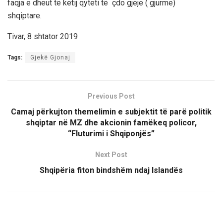
faqja e dheut të këtij qyteti të çdo gjëje ( gjurme)
shqiptare.
Tivar, 8 shtator 2019
Tags:
Gjekë Gjonaj
Previous Post
Camaj përkujton themelimin e subjektit të parë politik
shqiptar në MZ dhe akcionin famëkeq policor,
“Fluturimi i Shqiponjës”
Next Post
Shqipëria fiton bindshëm ndaj Islandës