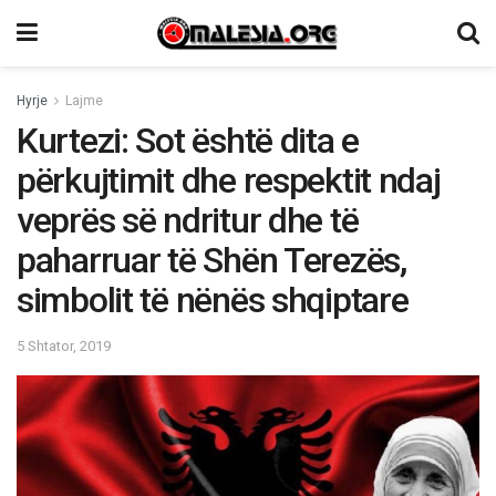
Hyrje
Lajme
Kurtezi: Sot është dita e
përkujtimit dhe respektit ndaj
veprës së ndritur dhe të
paharruar të Shën Terezës,
simbolit të nënës shqiptare
5 Shtator, 2019