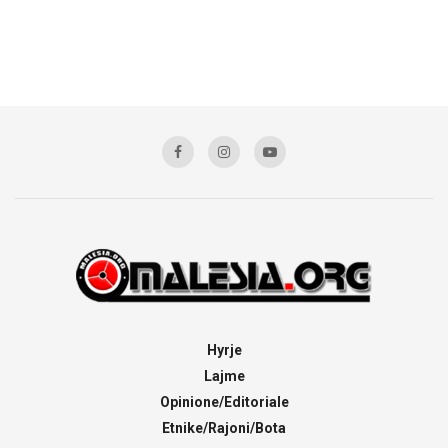
Hyrje
Lajme
Opinione/Editoriale
Etnike/Rajoni/Bota