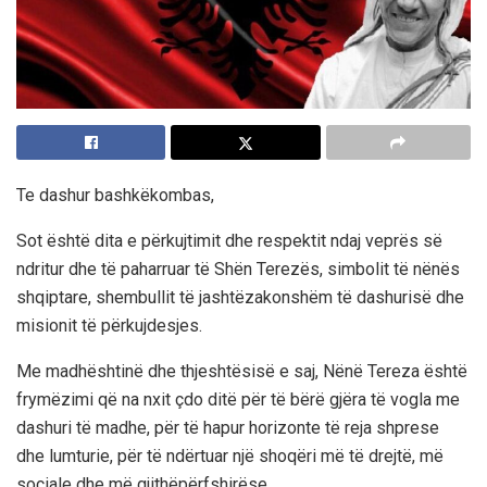
Te dashur bashkëkombas,
Sot është dita e përkujtimit dhe respektit ndaj veprës së
ndritur dhe të paharruar të Shën Terezës, simbolit të nënës
shqiptare, shembullit të jashtëzakonshëm të dashurisë dhe
misionit të përkujdesjes.
Me madhështinë dhe thjeshtësisë e saj, Nënë Tereza është
frymëzimi që na nxit çdo ditë për të bërë gjëra të vogla me
dashuri të madhe, për të hapur horizonte të reja shprese
dhe lumturie, për të ndërtuar një shoqëri më të drejtë, më
sociale dhe më gjithëpërfshirëse.